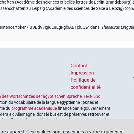
ften (Académie des sciences et belles-lettres de Berlin-Brandebourg) et
ssenschaften zu Leipzig (Académie des sciences de Saxe à Leipzig) (con
e/sentence/token/IBUBd97igi6L8EgFglbABTjd8Qw,
dans
:
Thesaurus Lingua
Contact
Impression
Politique de
confidentialité
 des Wortschatzes der ägyptischen Sprache: Text- und
tion du vocabulaire de la langue égyptienne : textes et
rtie du
programme académique
financé par le gouvernement
érale d’Allemagne, dont le but est de préserver, retrouver et
é par l’
Union des académies allemandes des sciences et des
tre appareil. Ces cookies sont essentiels à votre expérience