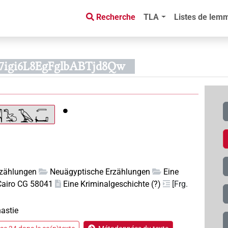
Recherche
TLA
Listes de lem
d97igi6L8EgFglbABTjd8Qw
rzählungen
Neuägyptische Erzählungen
Eine
Cairo CG 58041
Eine Kriminalgeschichte (?)
[Frg.
astie