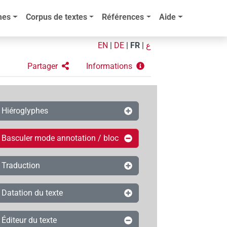
mes
Corpus de textes
Références
Aide
EN
|
DE
|
FR
|
ع
Partager
Informations
Hiéroglyphes
Basculer mode annotation / bloc
Traduction
Datation du texte
Éditeur du texte