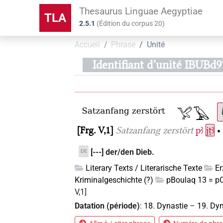
Thesaurus Linguae Aegyptiae
TLA
2.5.1
(
Édition du corpus
20
)
Accueil
Phrase
Unité
Identifiant d’unité IBUB
Frg. V,1
Satzanfang zerstört
pꜣ
jṯꜣ
•
[---] der/den Dieb.
DE
Literary Texts / Literarische Texte
E
Kriminalgeschichte (?)
pBoulaq 13 = p
V,1]
Datation (période)
:
18. Dynastie
–
19. Dyn