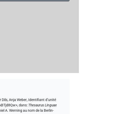
r Dils
,
Anja Weber
,
Identifiant d’unité
lbABTjd8Qw>
,
dans
:
Thesaurus Linguae
niel A. Werning au nom de la Berlin-