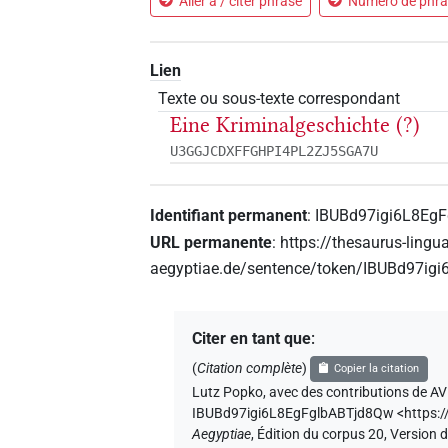
Aller à / citer phrase
Numéro de phras
Lien
Texte ou sous-texte correspondant
Eine Kriminalgeschichte (?)
U3GGJCDXFFGHPI4PL2ZJ5SGA7U
Identifiant permanent
:
IBUBd97igi6L8Eg
URL permanente
:
https://thesaurus-lingu
aegyptiae.de/sentence/token/IBUBd97ig
Citer en tant que
:
(
Citation complète
)
Copier la citation
Lutz Popko
,
avec des contributions de
AV
IBUBd97igi6L8EgFglbABTjd8Qw
<https:
Aegyptiae
,
Édition du corpus 20, Version d