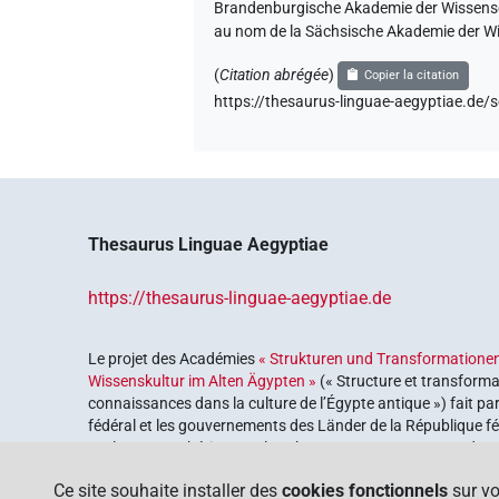
Brandenburgische Akademie der Wissenscha
au nom de la Sächsische Akademie der Wi
(
Citation abrégée
)
Copier la citation
https://thesaurus-linguae-aegyptiae.d
Thesaurus Linguae Aegyptiae
https://thesaurus-linguae-aegyptiae.de
Le projet des Académies
« Strukturen und Transformationen
Wissenskultur im Alten Ägypten »
(« Structure et transforma
connaissances dans la culture de l’Égypte antique ») fait pa
fédéral et les gouvernements des Länder de la République féd
explorer notre héritage culturel. Le programme est coordonn
lettres
.
Ce site souhaite installer des
cookies fonctionnels
sur vo