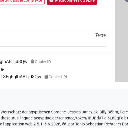
e 34 dans le co(n)texte
Métadonnées du texte
Texte
FglbABTjd8Qw
Copier ID
ae-
i6L8EgFglbABTjd8Qw
Copier URL
 Wortschatz der ägyptischen Sprache
,
Jessica Jancziak
,
Billy Böhm
,
Pete
//thesaurus-linguae-aegyptiae.de/sentence/token/IBUBd97igi6L8EgFg
e l’application web 2.5.1, 5.6.2026, éd. par Tonio Sebastian Richter et Da