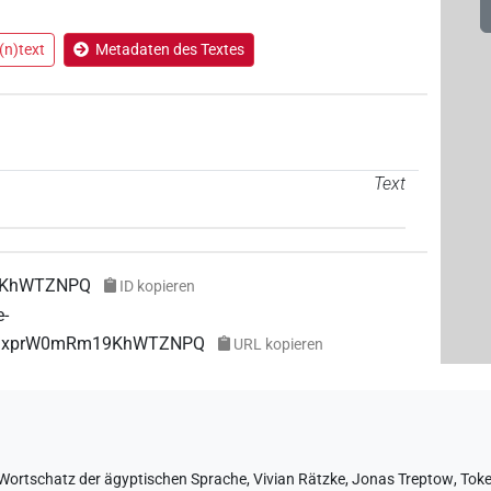
m Ko(n)text
Metadaten des Textes
Text
9KhWTZNPQ
ID kopieren
e-
9TWSxprW0mRm19KhWTZNPQ
URL kopieren
Wortschatz der ägyptischen Sprache
,
Vivian Rätzke
,
Jonas Treptow
,
Toke