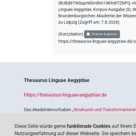
IBUBd9TWSxprW0mRm19KhWTZNPQ
<
Linguae Aegyptiae
,
Korpus-Ausgabe 20, Web
Brandenburgischen Akademie der Wissensc
zu Leipzig (Zugriff am:
7.8.2026
)
(
Kurzzitation
)
Zitation kopieren
https://thesaurus-linguae-aegyptiae
Thesaurus Linguae Aegyptiae
https://thesaurus-linguae-aegyptiae.de
Das Akademienvorhaben
„Strukturen und Transformationen
Wissenskultur im Alten Ägypten‟
ist Teil des von Bund und 
Sicherung und Vergegenwärtigung unseres kulturellen Erbe
Diese Seite würde gerne
funktionale Cookies
auf Ihrem E
Deutschen Akademien der Wissenschaften
.
Nutzungserfahrung auf dieser Webseite. Sie speichern bei