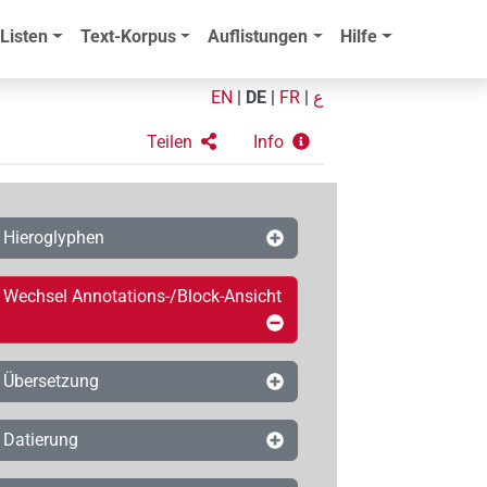
Listen
Text-Korpus
Auflistungen
Hilfe
EN
|
DE
|
FR
|
ع
Teilen
Info
Hieroglyphen
Wechsel Annotations-/Block-Ansicht
Übersetzung
Datierung