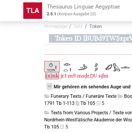
Thesaurus Linguae Aegyptiae
TLA
2.5.1
(
Korpus-Ausgabe
20
)
Homepage
Satz
Token
Token ID IBUBd9TWSx
(n)nk
jr.t
mꜣꜣ
msḏr.
sḏm
DU
Mir gehören ein sehendes Auge und
DE
Funerary Texts / Funeräre Texte
Boo
1791 Tb 1-113
Tb 105
5
Texts from Various Projects / Texte vo
Nordrhein-Westfälische Akademie der Wis
Tb 105
5