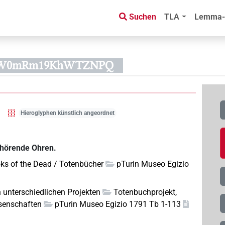
Suchen
TLA
Lemma-
prW0mRm19KhWTZNPQ
Hieroglyphen künstlich angeordnet
 hörende Ohren.
ks of the Dead / Totenbücher
pTurin Museo Egizio
n unterschiedlichen Projekten
Totenbuchprojekt,
senschaften
pTurin Museo Egizio 1791 Tb 1-113