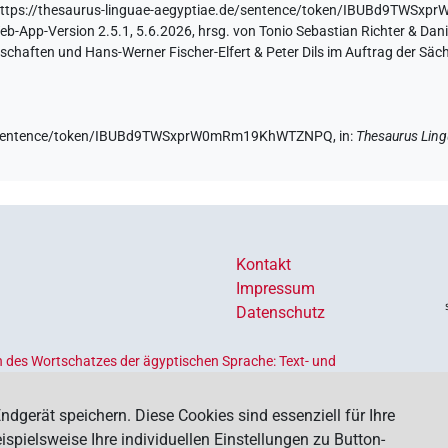
https://thesaurus-linguae-aegyptiae.de/sentence/token/IBUBd9TW
-App-Version 2.5.1, 5.6.2026, hrsg. von Tonio Sebastian Richter & Danie
haften und Hans-Werner Fischer-Elfert & Peter Dils im Auftrag der Sä
.de/sentence/token/IBUBd9TWSxprW0mRm19KhWTZNPQ,
in
:
Thesaurus Ling
Kontakt
Impressum
Datenschutz
 des Wortschatzes der ägyptischen Sprache: Text- und
Ländern geförderten
Akademienprogramms
, das der Erhaltung,
s dient. Koordiniert wird das Programm von der
Union der
ndgerät speichern. Diese Cookies sind essenziell für Ihre
spielsweise Ihre individuellen Einstellungen zu Button-