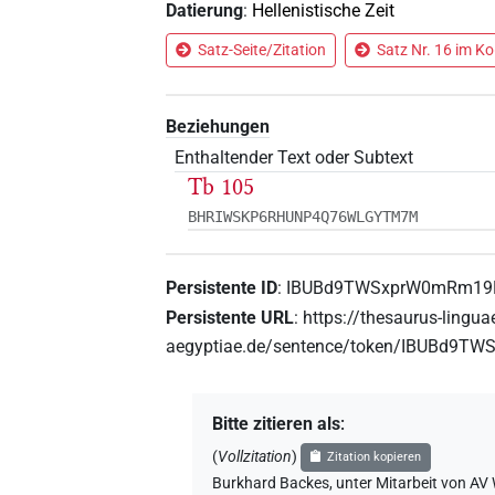
Datierung
:
Hellenistische Zeit
Satz-Seite/Zitation
Satz Nr. 16 i
Beziehungen
Enthaltender Text oder Subtext
Tb 105
BHRIWSKP6RHUNP4Q76WLGYTM7M
Persistente ID
:
IBUBd9TWSxprW0mRm1
Persistente URL
:
https://thesaurus-lingua
aegyptiae.de/sentence/token/IBUBd
Bitte zitieren als
:
(
Vollzitation
)
Zitation kopieren
Burkhard Backes
,
unter Mitarbeit von
AV 