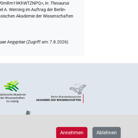
SxprW0mRm19KhWTZNPQ>
,
in
:
Thesaurus
l A. Werning im Auftrag der Berlin-
chsischen Akademie der Wissenschaften
uae Aegyptiae
(
Zugriff am
:
7.8.2026
)
Annehmen
Ablehnen