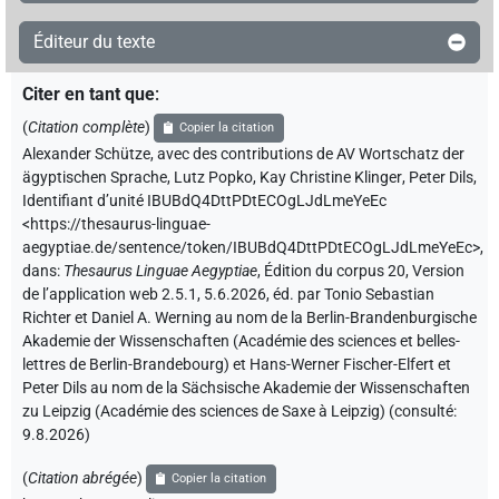
Éditeur du texte
Citer en tant que
:
(
Citation complète
)
Copier la citation
Alexander Schütze
,
avec des contributions de
AV Wortschatz der
ägyptischen Sprache
,
Lutz Popko
,
Kay Christine Klinger
,
Peter Dils
,
Identifiant d’unité IBUBdQ4DttPDtECOgLJdLmeYeEc
<https://thesaurus-linguae-
aegyptiae.de/sentence/token/IBUBdQ4DttPDtECOgLJdLmeYeEc>
,
dans
:
Thesaurus Linguae Aegyptiae
,
Édition du corpus 20, Version
de l’application web 2.5.1, 5.6.2026, éd. par Tonio Sebastian
Richter et Daniel A. Werning au nom de la Berlin-Brandenburgische
Akademie der Wissenschaften (Académie des sciences et belles-
lettres de Berlin-Brandebourg) et Hans-Werner Fischer-Elfert et
Peter Dils au nom de la Sächsische Akademie der Wissenschaften
zu Leipzig (Académie des sciences de Saxe à Leipzig) (consulté:
9.8.2026
)
(
Citation abrégée
)
Copier la citation