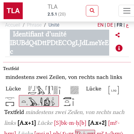
TLA
TLA
2.5.1
(
20
)
Accueil
Phrase
Unité
EN
|
DE
|
FR
|
ع
Identifiant d’unité
IBUBdQ4DttPDtECOgLJdLmeYeE
c
Textfeld
Textfeld
mindestens zwei Zeilen, von rechts nach
links
A.x+1
Lücke
[S]bk-m-ḥ[b]
A.x+2
[mꜣꜥ-
ḫrw]
Lücke
[msi̯.n]
nb〈.t〉-pr
Tꜣ~j~pw
mꜣꜥ.t-〈ḫrw〉