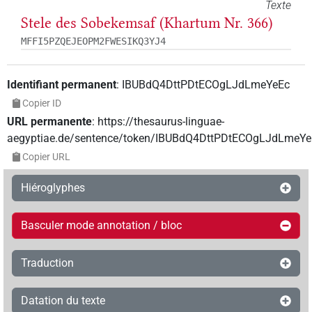
Texte
Stele des Sobekemsaf (Khartum Nr. 366)
MFFI5PZQEJEOPM2FWESIKQ3YJ4
Identifiant permanent
:
IBUBdQ4DttPDtECOgLJdLmeYeEc
Copier ID
URL permanente
:
https://thesaurus-linguae-
aegyptiae.de/sentence/token/IBUBdQ4DttPDtECOgLJdLmeYe
Copier URL
Hiéroglyphes
Basculer mode annotation / bloc
Traduction
Datation du texte