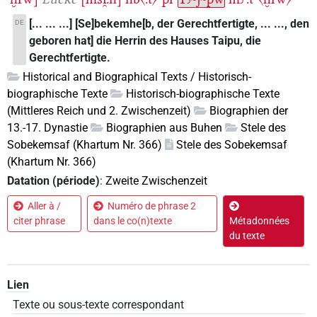
[... ... ...] [Se]bekemhe[b, der Gerechtfertigte, ... ..., den
DE
geboren hat] die Herrin des Hauses Taipu, die
Gerechtfertigte.
Historical and Biographical Texts / Historisch-
biographische Texte
Historisch-biographische Texte
(Mittleres Reich und 2. Zwischenzeit)
Biographien der
13.-17. Dynastie
Biographien aus Buhen
Stele des
Sobekemsaf (Khartum Nr. 366)
Stele des Sobekemsaf
(Khartum Nr. 366)
Datation (période)
:
Zweite Zwischenzeit
Aller à /
Numéro de phrase 2
citer phrase
dans le co(n)texte
Métadonnées
du texte
Lien
Texte ou sous-texte correspondant