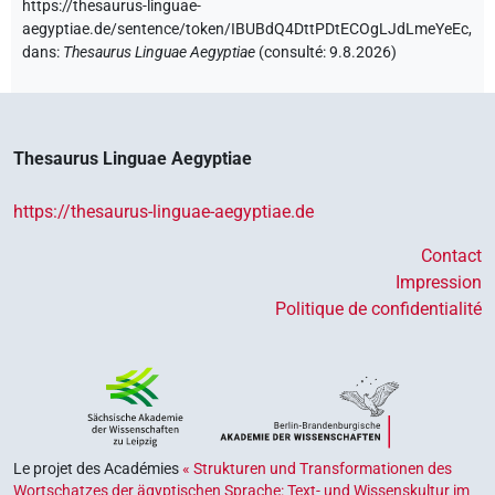
https://thesaurus-linguae-
aegyptiae.de/sentence/token/IBUBdQ4DttPDtECOgLJdLmeYeEc,
dans
:
Thesaurus Linguae Aegyptiae
(
consulté
:
9.8.2026
)
Thesaurus Linguae Aegyptiae
https://thesaurus-linguae-aegyptiae.de
Contact
Impression
Politique de confidentialité
Le projet des Académies
« Strukturen und Transformationen des
Wortschatzes der ägyptischen Sprache: Text- und Wissenskultur im