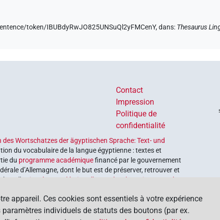
de/sentence/token/IBUBdyRwJO825UNSuQl2yFMCenY,
dans
:
Thesaurus Lin
Contact
Impression
Politique de
confidentialité
 des Wortschatzes der ägyptischen Sprache: Text- und
tion du vocabulaire de la langue égyptienne : textes et
rtie du
programme académique
financé par le gouvernement
érale d’Allemagne, dont le but est de préserver, retrouver et
é par l’
Union des académies allemandes des sciences et des
tre appareil. Ces cookies sont essentiels à votre expérience
os paramètres individuels de statuts des boutons (par ex.