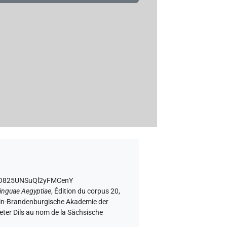
RwJO825UNSuQl2yFMCenY
inguae Aegyptiae
,
Édition du corpus 20,
erlin-Brandenburgische Akademie der
eter Dils au nom de la Sächsische