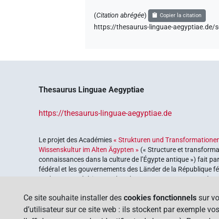
(
Citation abrégée
)
Copier la citation
https://thesaurus-linguae-aegyptiae.
Thesaurus Linguae Aegyptiae
https://thesaurus-linguae-aegyptiae.de
Le projet des Académies
« Strukturen und Transformationen
Wissenskultur im Alten Ägypten »
(« Structure et transforma
connaissances dans la culture de l’Égypte antique ») fait pa
fédéral et les gouvernements des Länder de la République féd
explorer notre héritage culturel. Le programme est coordonn
lettres
.
Ce site souhaite installer des
cookies fonctionnels
sur vo
d’utilisateur sur ce site web : ils stockent par exemple v