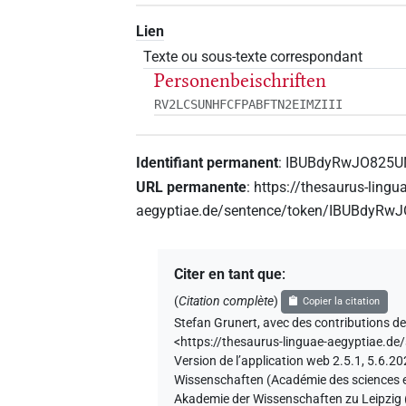
Lien
Texte ou sous-texte correspondant
Personenbeischriften
RV2LCSUNHFCFPABFTN2EIMZIII
Identifiant permanent
:
IBUBdyRwJO825U
URL permanente
:
https://thesaurus-lingu
aegyptiae.de/sentence/token/IBUBdyR
Citer en tant que
:
(
Citation complète
)
Copier la citation
Stefan Grunert
,
avec des contributions d
<https://thesaurus-linguae-aegyptiae
Version de l’application web 2.5.1, 5.6.2
Wissenschaften (Académie des sciences et 
Akademie der Wissenschaften zu Leipzig 