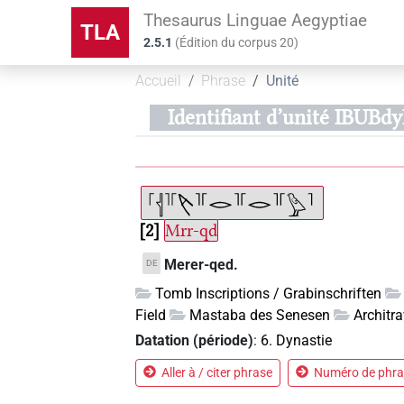
Thesaurus Linguae Aegyptiae
TLA
2.5.1
(
Édition du corpus
20
)
Accueil
Phrase
Unité
Identifiant d’unité IB
2
Mrr-qd
Merer-qed.
DE
Tomb Inscriptions / Grabinschriften
Field
Mastaba des Senesen
Architr
Datation (période)
:
6. Dynastie
Aller à / citer phrase
Numéro de phras