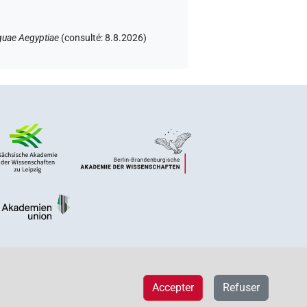
guae Aegyptiae
(
consulté
:
8.8.2026
)
Accepter
Refuser