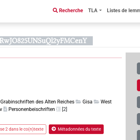
Recherche
TLA
Listes de lem
UBdyRwJO825UNSuQl2yFMCenY
Grabinschriften des Alten Reiches
Gisa
West
av
Personenbeischriften
[2]
e 2 dans le co(n)texte
Métadonnées du texte