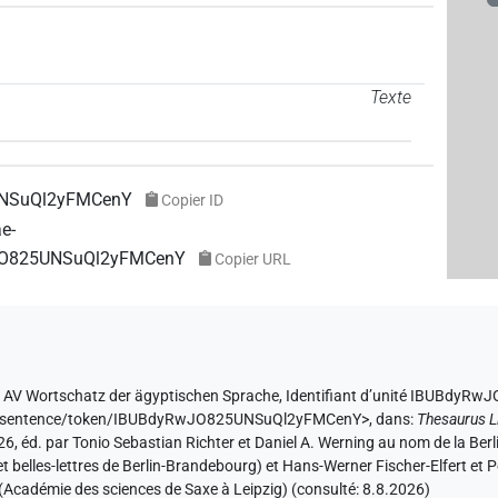
Texte
NSuQl2yFMCenY
Copier ID
ae-
wJO825UNSuQl2yFMCenY
Copier URL
e
AV Wortschatz der ägyptischen Sprache
,
Identifiant d’unité IBUBdy
.de/sentence/token/IBUBdyRwJO825UNSuQl2yFMCenY>
,
dans
:
Thesaurus L
026, éd. par Tonio Sebastian Richter et Daniel A. Werning au nom de la B
belles-lettres de Berlin-Brandebourg) et Hans-Werner Fischer-Elfert et P
(Académie des sciences de Saxe à Leipzig) (consulté:
8.8.2026
)