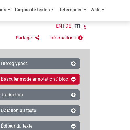
mes
Corpus de textes
Références
Aide
EN
|
DE
|
FR
|
ع
Partager
Informations
Hiéroglyphes
Basculer mode annotation / bloc
Traduction
Datation du texte
Éditeur du texte