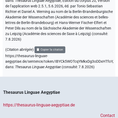
dans
:
Thesaurus Linguae Aegyptiae
,
Édition du corpus 20, Version
de l’application web 2.5.1, 5.6.2026, éd. par Tonio Sebastian
Richter et Daniel A. Werning au nom de la Berlin-Brandenburgische
Akademie der Wissenschaften (Académie des sciences et belles-
lettres de Berlin-Brandebourg) et Hans-Werner Fischer-Elfert et
Peter Dils au nom de la Sächsische Akademie der Wissenschaften
zu Leipzig (Académie des sciences de Saxe à Leipzig) (consulté:
7.8.2026
)
(
Citation abrégée
)
Copier la citation
https://thesaurus-linguae-
aegyptiae.de/sentence/token/IBYCk5WOTcqYMkxDg3oDDxHTfoY,
dans
:
Thesaurus Linguae Aegyptiae
(
consulté
:
7.8.2026
)
Thesaurus Linguae Aegyptiae
https://thesaurus-linguae-aegyptiae.de
Contact