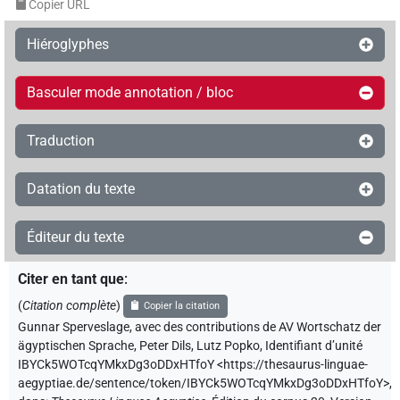
Copier URL
Hiéroglyphes
Basculer mode annotation / bloc
Traduction
Datation du texte
Éditeur du texte
Citer en tant que
:
(
Citation complète
)
Copier la citation
Gunnar Sperveslage
,
avec des contributions de
AV Wortschatz der
ägyptischen Sprache
,
Peter Dils
,
Lutz Popko
,
Identifiant d’unité
IBYCk5WOTcqYMkxDg3oDDxHTfoY
<https://thesaurus-linguae-
aegyptiae.de/sentence/token/IBYCk5WOTcqYMkxDg3oDDxHTfoY>
,