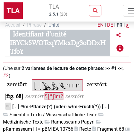
TLA
TLA
2.5.1
(
20
)
Accueil
Phrase
Unité
EN
|
DE
|
FR
|
ع
Identifiant d’unité
IBYCk5WOTcqYMkxDg3oDDxH
TfoY
(
Une sur
2
variantes de lecture de cette phrase
:
>> #1 <<
,
#2
)
frg. 68
zerstört
⸮[ꜥꜥ]ꜣm?
zerstört
[...] ꜥꜥꜣm-Pflanze(?) (oder: wꜣm-Frucht(?)) [...]
DE
Scientific Texts / Wissenschaftliche Texte
Medizinische Texte
Ramesseums-Papyri
pRamesseum III = pBM EA 10756
Recto
Fragment 68