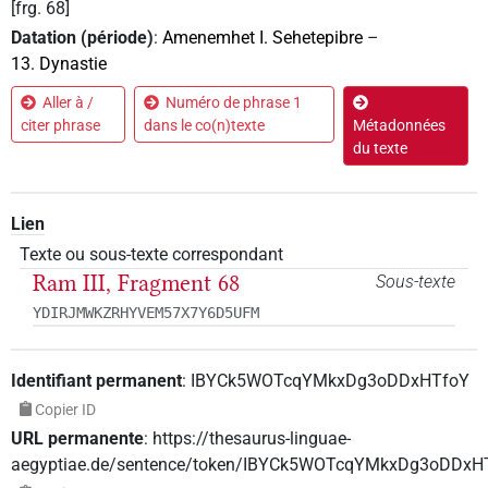
[frg. 68]
Datation (période)
:
Amenemhet I. Sehetepibre
–
13. Dynastie
Aller à /
Numéro de phrase 1
citer phrase
dans le co(n)texte
Métadonnées
du texte
Lien
Texte ou sous-texte correspondant
Ram III, Fragment 68
Sous-texte
YDIRJMWKZRHYVEM57X7Y6D5UFM
Identifiant permanent
:
IBYCk5WOTcqYMkxDg3oDDxHTfoY
Copier ID
URL permanente
:
https://thesaurus-linguae-
aegyptiae.de/sentence/token/IBYCk5WOTcqYMkxDg3oDDxH