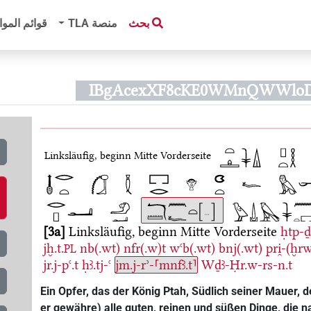
بحث
منصة‏ ‏TLA
قوائم الموا
Linksläufig, beginn Mitte Vorderseite
3a
Linksläufig, beginn Mitte Vorderseite
ḥtp-ḏ
jḫ.t.
nb(.wt)
nfr(.w)t
wꜥb(.wt)
bnj(.wt)
pri̯-(ḫr
PL
jr.j-pꜥ.t
ḥꜣ.tj-ꜥ
jm.j-rʾ-⸢mnfꜣ.t⸣
Wḏꜣ-Ḥr.w-rs-n.t
Ein Opfer, das der König Ptah, Südlich seiner Mauer, 
er gewähre) alle guten, reinen und süßen Dinge, die