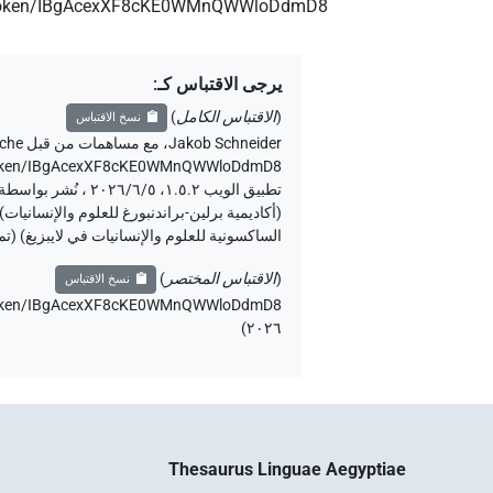
e/token/IBgAcexXF8cKE0WMnQWWloDdmD8
يرجى الاقتباس كـ
:
(
الاقتباس الكامل
)
نسخ الاقتباس
Jakob Schneider
،
مع مساهمات من قبل
ache
ce/token/IBgAcexXF8cKE0WMnQWWloDdmD8>
الساكسونية للعلوم والإنسانيات في لايبزيغ) (ت
(
الاقتباس المختصر
)
نسخ الاقتباس
ce/token/IBgAcexXF8cKE0WMnQWWloDdmD8،
)
٢٠٢٦
Thesaurus Linguae Aegyptiae