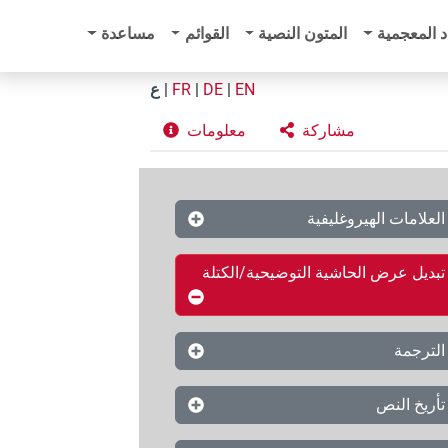
د المعجمية
المتون النصية
القوائم
مساعدة
EN
|
DE
|
FR
|
ع
مشاركة
معلومات
العلامات الهيروغليفية
تبديل عرض الحاشية التوضيحية/الكتلة
الترجمة
تأريخ النص