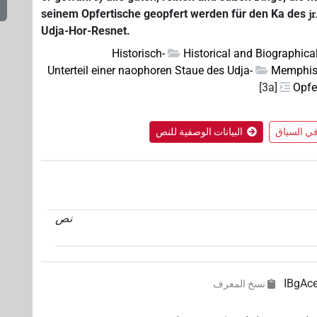
seinem Opfertische geopfert werden für den Ka des
jr
Udja-Hor-Resnet.
Historisch-
Historical and Biographica
Unterteil einer naophoren Staue des Udja-
Memphi
[3a]
Opfe
البيانات الوصفية للنص
نص
IBgA
نسخ المعرف