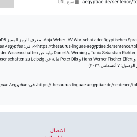
aegyptiae.de/sentenc
نسخ‏ ‏URL
AV Wortschatz der ägyptischen Spr
،
Anja Weber
،
معرف الرمز المميز IBgAcexXF8cKE0WMnQWWloDdmD8
<https://thesaurus-linguae-aegyptiae.de/senten
،
في
:
ae Aegyptiae
تطبيق الويب ۱.٥.٢، ٢٠٢٦/٦/٥ ، نُشر بواسطة ian Richter
م الوصول:
٧ أغسطس ٢٠٢٦
)
https://thesaurus-linguae-aegyptiae.de/senten
في
:
guae Aegyptiae
الاتصال