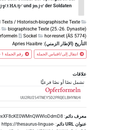
und
der Soldaten
.j-p'.t
HA.tj-'
jm.j-r'
l Texts / Historisch-biographische Texte
s
biographische Texte (25.-26. Dynastie)
rformeln
Sockel
hor-resnet (ÄS 5774)
التأريخ (الإطار الزمني)
:
Apries Haaibre
انتقال إلى/اقتباس الجملة
رقم الجملة 1 في السياق
علاقات
تشمل نصًا أو نصًا فرعيًّا
Opferformeln
UU2RUIS4TNEY5D2PRQELBHYNU4
معرف دائم
:
cexXF8cKE0WMnQWWloDdmD8
عنوان‏ ‏URL‏ دائم
:
https://thesaurus-linguae-