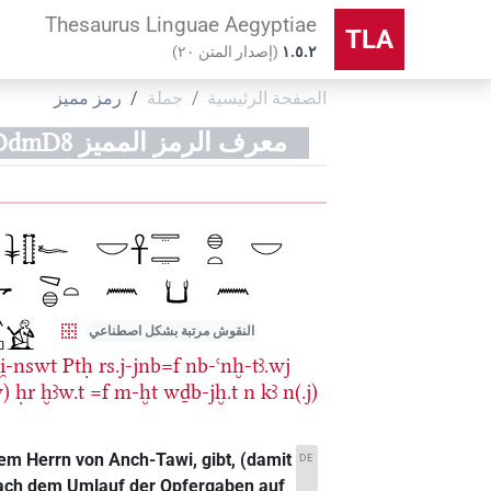
Thesaurus Linguae Aegyptiae
TLA
۱.٥.٢
(
إصدار المتن
٢٠
)
الصفحة الرئيسية
جملة
رمز مميز
معرف الرمز المميز IBgAcexXF8cKE0WMnQWWloDdmD8
النقوش مرتبة بشكل اصطناعي
i̯-nswt
Ptḥ
rs.j-jnb=f
nb-ꜥnḫ-tꜣ.wj
w)
ḥr
ḫꜣw.t
=f
m-ḫt
wḏb-jḫ.t
n
kꜣ
n(.j)
dem Herrn von Anch-Tawi, gibt, (damit
DE
 nach dem Umlauf der Opfergaben auf