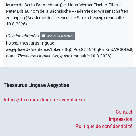
lettres de Berlin-Brandebourg) et Hans-Werner Fischer-Elfert et
Peter Dils au nom de la Sächsische Akademie der Wissenschaften
zu Leipzig (Académie des sciences de Saxe à Leipzig) (consulté:
10.8.2026
)
(
Citation abrégée
)
Copier la citation
https://thesaurus-linguae-
aegyptiae.de/sentence/token/IBgCiPqsGZ5NY0qRmKmbVR0ODs8,
dans
:
Thesaurus Linguae Aegyptiae
(
consulté
:
10.8.2026
)
Thesaurus Linguae Aegyptiae
https://thesaurus-linguae-aegyptiae.de
Contact
Impression
Politique de confidentialité