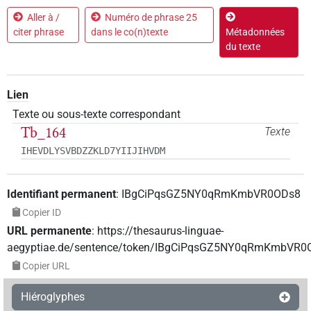
Aller à /
Numéro de phrase 25
citer phrase
dans le co(n)texte
Métadonnées
du texte
Lien
Texte ou sous-texte correspondant
Tb_164
Texte
IHEVDLYSVBDZZKLD7YIIJIHVDM
Identifiant permanent
:
IBgCiPqsGZ5NY0qRmKmbVR0ODs8
Copier ID
URL permanente
:
https://thesaurus-linguae-
aegyptiae.de/sentence/token/IBgCiPqsGZ5NY0qRmKmbVR0
Copier URL
Hiéroglyphes