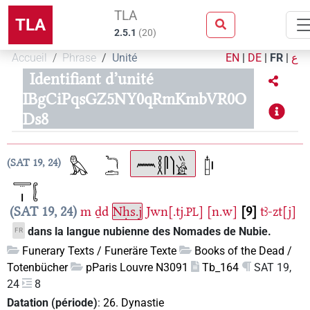
TLA
TLA
2.5.1
(
20
)
Accueil
Phrase
Unité
EN
|
DE
|
FR
|
ع
Identifiant d’unité
IBgCiPqsGZ5NY0qRmKmbVR0O
Ds8
SAT 19, 24
SAT 19, 24
m
ḏd
Nḥs.j
Jwn[.tj.
]
[n.w]
9
tꜣ-zt[j]
PL
dans la langue nubienne des Nomades de Nubie.
FR
Funerary Texts / Funeräre Texte
Books of the Dead /
Totenbücher
pParis Louvre N3091
Tb_164
SAT 19,
24
8
Datation (période)
:
26. Dynastie