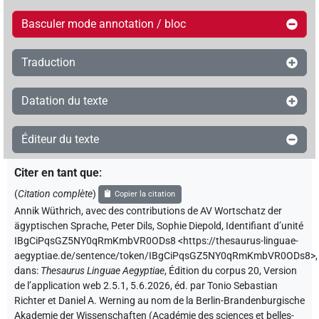
Basculer mode annotation / bloc
Traduction
Datation du texte
Éditeur du texte
Citer en tant que
:
(
Citation complète
)
Copier la citation
Annik Wüthrich
,
avec des contributions de
AV Wortschatz der
ägyptischen Sprache
,
Peter Dils
,
Sophie Diepold
,
Identifiant d’unité
IBgCiPqsGZ5NY0qRmKmbVR0ODs8
<https://thesaurus-linguae-
aegyptiae.de/sentence/token/IBgCiPqsGZ5NY0qRmKmbVR0ODs8>
,
dans
:
Thesaurus Linguae Aegyptiae
,
Édition du corpus 20, Version
de l’application web 2.5.1, 5.6.2026, éd. par Tonio Sebastian
Richter et Daniel A. Werning au nom de la Berlin-Brandenburgische
Akademie der Wissenschaften (Académie des sciences et belles-