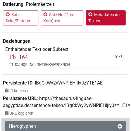
Datierung
:
Ptolemäerzeit
Satz-
Satz Nr. 21 im
Metadaten des
Seite/Zitation
Ko(n)text
Textes
Beziehungen
Enthaltender Text oder Subtext
Tb_164
Text
TIUXJNQ5LNGL3HT6HKVWPGXNOM
Persistente ID
:
IBgCkWy2yWNPIEHljIyJzY1E1AE
ID kopieren
Persistente URL
:
https://thesaurus-linguae-
aegyptiae.de/sentence/token/IBgCkWy2yWNPIEHljIyJzY1E1A
URL kopieren
Hieroglyphen