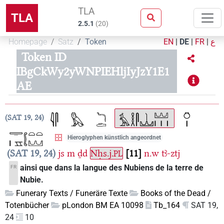
TLA
TLA
2.5.1
(
20
)
Homepage
Satz
Token
EN
|
DE
|
FR
|
ع
Token ID
IBgCkWy2yWNPIEHljIyJzY1E1
AE
SAT 19, 24
Hieroglyphen künstlich angeordnet
SAT 19, 24
js
m
ḏd
Nḥs.j.
11
n.w
tꜣ-ztj
PL
ainsi que dans la langue des Nubiens de la terre de
FR
Nubie.
Funerary Texts / Funeräre Texte
Books of the Dead /
Totenbücher
pLondon BM EA 10098
Tb_164
SAT 19,
24
10