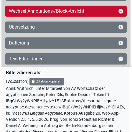
Wechsel Annotations-/Block-Ansicht
Übersetzung
Datierung
Text-Editor:innen
Bitte zitieren als
:
(
Vollzitation
)
Zitation kopieren
Annik Wüthrich
,
unter Mitarbeit von
AV Wortschatz der
ägyptischen Sprache
,
Peter Dils
,
Sophie Diepold
,
Token ID
IBgCkWy2yWNPIEHljIyJzY1E1AE
<https://thesaurus-linguae-
aegyptiae.de/sentence/token/IBgCkWy2yWNPIEHljIyJzY1E1AE>
,
in
:
Thesaurus Linguae Aegyptiae
,
Korpus-Ausgabe 20, Web-App-
Version 2.5.1, 5.6.2026, hrsg. von Tonio Sebastian Richter &
Daniel A. Werning im Auftrag der Berlin-Brandenburgischen
Akademie der Wissenschaften und Hans-Werner Fischer-Elfert &