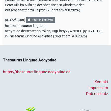
Peter Dils im Auftrag der Sächsischen Akademie der
Wissenschaften zu Leipzig (Zugriff am:
9.8.2026
)
(
Kurzzitation
)
Zitation kopieren
https://thesaurus-linguae-
aegyptiae.de/sentence/token/IBgCkWy2yWNPIEHljIyJzY1E1AE,
in
:
Thesaurus Linguae Aegyptiae
(
Zugriff am
:
9.8.2026
)
Thesaurus Linguae Aegyptiae
https://thesaurus-linguae-aegyptiae.de
Kontakt
Impressum
Datenschutz