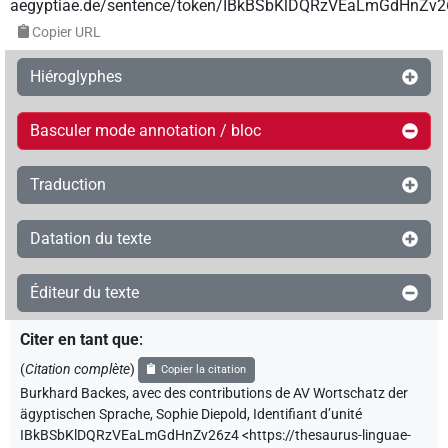
aegyptiae.de/sentence/token/IBkBSbKlDQRzVEaLmGdHnZv2
Copier URL
Hiéroglyphes
Basculer mode annotation / bloc
Traduction
Datation du texte
Éditeur du texte
Citer en tant que
:
(
Citation complète
)
Copier la citation
Burkhard Backes
,
avec des contributions de
AV Wortschatz der
ägyptischen Sprache
,
Sophie Diepold
,
Identifiant d’unité
IBkBSbKlDQRzVEaLmGdHnZv26z4
<https://thesaurus-linguae-