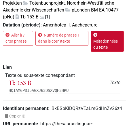
Projekten
Totenbuchprojekt, Nordrhein-Westfälische
Akademie der Wissenschaften
pLondon BM EA 10477
(pNu)
Tb 153 B
[1]
Datation (période)
:
Amenhotep II. Aacheperure
Aller à /
Numéro de phrase 1
citer phrase
dans le co(n)texte
Métadonnées
du texte
Lien
Texte ou sous-texte correspondant
Tb 153 B
Texte
HQIAM6PDI5AGXJ63DSXVQH3HRU
Identifiant permanent
:
IBkBSbKlDQRzVEaLmGdHnZv26z4
Copier ID
URL permanente
:
https://thesaurus-linguae-