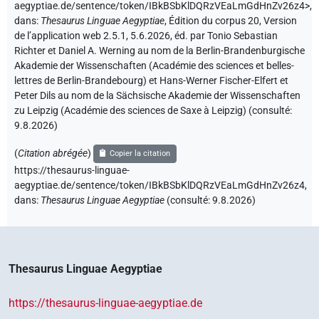
aegyptiae.de/sentence/token/IBkBSbKlDQRzVEaLmGdHnZv26z4>
,
dans
:
Thesaurus Linguae Aegyptiae
,
Édition du corpus 20, Version
de l’application web 2.5.1, 5.6.2026, éd. par Tonio Sebastian
Richter et Daniel A. Werning au nom de la Berlin-Brandenburgische
Akademie der Wissenschaften (Académie des sciences et belles-
lettres de Berlin-Brandebourg) et Hans-Werner Fischer-Elfert et
Peter Dils au nom de la Sächsische Akademie der Wissenschaften
zu Leipzig (Académie des sciences de Saxe à Leipzig) (consulté:
9.8.2026
)
(
Citation abrégée
)
Copier la citation
https://thesaurus-linguae-
aegyptiae.de/sentence/token/IBkBSbKlDQRzVEaLmGdHnZv26z4,
dans
:
Thesaurus Linguae Aegyptiae
(
consulté
:
9.8.2026
)
Thesaurus Linguae Aegyptiae
https://thesaurus-linguae-aegyptiae.de