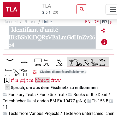
TLA
TLA
2.5.1
(
20
)
Accueil
Phrase
Unité
EN
|
DE
|
FR
|
ع
Identifiant d’unité
IBkBSbKlDQRzVEaLmGdHnZv26
z4
Glyphes disposés artificiellement
1
rʾ
n
pri̯.t
m
ḥꜣm〈.t〉
ftt.w
Spruch, um aus dem Fischnetz zu entkommen
DE
Funerary Texts / Funeräre Texte
Books of the Dead /
Totenbücher
pLondon BM EA 10477 (pNu)
Tb 153 B
[1]
Texts from Various Projects / Texte von unterschiedlichen