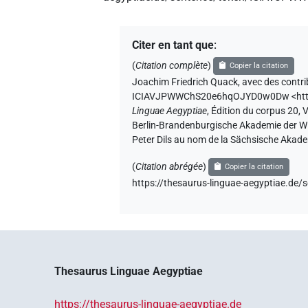
Citer en tant que
:
(
Citation complète
)
Copier la citation
Joachim Friedrich Quack
,
avec des contri
ICIAVJPWWChS20e6hqOJYD0w0Dw
<ht
Linguae Aegyptiae
,
Édition du corpus 20, V
Berlin-Brandenburgische Akademie der Wis
Peter Dils au nom de la Sächsische Akade
(
Citation abrégée
)
Copier la citation
https://thesaurus-linguae-aegyptiae
Thesaurus Linguae Aegyptiae
https://thesaurus-linguae-aegyptiae.de