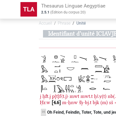
Thesaurus Linguae Aegyptiae
TLA
2.5.1
(
Édition du corpus
20
)
Accueil
Phrase
Unité
Identifiant d’unité IC
j
ḫft.j
p{t}f〈t.j〉
mwt
mwt.t
ḫꜣ.y(t)
nb(.
Ḥr.w
4.6
m-ẖnw
ꜣḫ-bj.t
bjk
(m)
sš
Oh Feind, Feindin, Toter, Tote, und j
DE