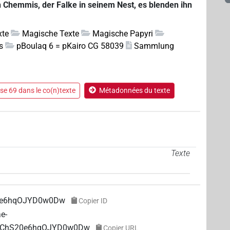
 Chemmis, der Falke in seinem Nest, es blenden ihn
xte
Magische Texte
Magische Papyri
s
pBoulaq 6 = pKairo CG 58039
Sammlung
e 69 dans le co(n)texte
Métadonnées du texte
Texte
0e6hqOJYD0w0Dw
Copier ID
ae-
PWWChS20e6hqOJYD0w0Dw
Copier URL