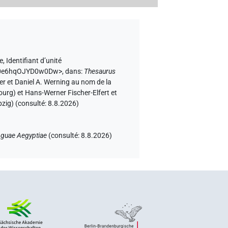
e
,
Identifiant d’unité
hS20e6hqOJYD0w0Dw>
,
dans
:
Thesaurus
ter et Daniel A. Werning au nom de la
urg) et Hans-Werner Fischer-Elfert et
zig) (consulté:
8.8.2026
)
nguae Aegyptiae
(
consulté
:
8.8.2026
)