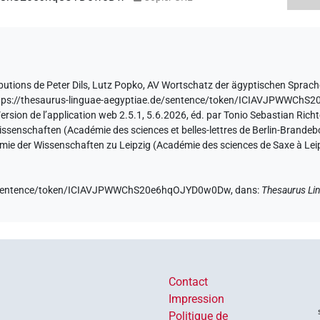
butions de
Peter Dils
,
Lutz Popko
,
AV Wortschatz der ägyptischen Sprach
tps://thesaurus-linguae-aegyptiae.de/sentence/token/ICIAVJPWWC
ersion de l’application web 2.5.1, 5.6.2026, éd. par Tonio Sebastian Rich
senschaften (Académie des sciences et belles-lettres de Berlin-Brandebo
mie der Wissenschaften zu Leipzig (Académie des sciences de Saxe à Leip
.de/sentence/token/ICIAVJPWWChS20e6hqOJYD0w0Dw,
dans
:
Thesaurus Li
Contact
Impression
Politique de