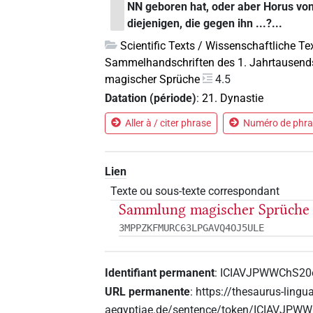
NN geboren hat, oder aber Horus von
diejenigen, die gegen ihn ...?...
Scientific Texts / Wissenschaftliche Te
Sammelhandschriften des 1. Jahrtausend
magischer Sprüche
4.5
Datation (période)
:
21. Dynastie
Aller à / citer phrase
Numéro de phras
Lien
Texte ou sous-texte correspondant
Sammlung magischer Sprüche
3MPPZKFMURC63LPGAVQ4OJ5ULE
Identifiant permanent
:
ICIAVJPWWChS2
URL permanente
:
https://thesaurus-lingu
aegyptiae.de/sentence/token/ICIAVJ