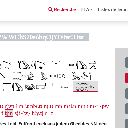
Recherche
TLA
Listes de lem
IAVJPWWChS20e6hqOJYD0w0Dw
t)
r(w)jꜣ
m
ꜥ.t
nb(.t)
n(.t)
mn
msi̯.n
mn.t
m-rʾ-pw
=f
tḫn
s{t}〈w〉
ḥꜣy.tj
r
=f
edes Leid! Entfernt euch aus jedem Glied des NN, den