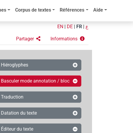
mes
Corpus de textes
Références
Aide
EN
|
DE
|
FR
|
ع
Partager
Informations
Hiéroglyphes
Basculer mode annotation / bloc
Traduction
Datation du texte
Éditeur du texte