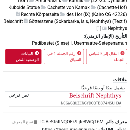
Hof I
Amun-Bezirk
Karnak
(22.-23. Dynastie)
Kuboide Statue
Cachette von Karnak
(Cachette-Hof)
Rechte Körperseite
des Hor (IX) (Kairo CG 42226)
Beischrift
Götterszene (Sokarbarke, Isis, Nephthys) (Text f)
[1]
Nephthys
التأريخ (الإطار الزمني)
:
Padibastet (Siese) I. Usermaatre-Setepenamun
انتقال إلى/اقتباس
رقم الجملة 1 في
البيانات
الجملة
السياق
الوصفية للنص
علاقات
تشمل نصًا أو نصًا فرعيًّا
Beischrift Nephthys
نص فرعي
NCGW6QUZCNGYDOQTB374NSUH3A
معرف دائم
:
ICIBeSt5tINQOEk9ijte8WCj16M
نسخ المعرف
عنوان‏ ‏URL‏ دائم
:
https://thesaurus-linguae-