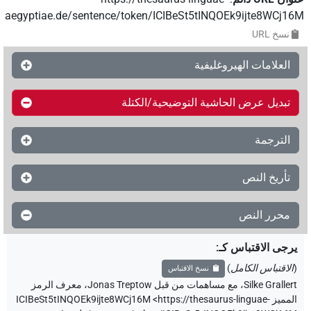
aegyptiae.de/sentence/token/ICIBeSt5tINQOEk9ijte8WCj16M
نسخ‏ ‏URL
العلامات الهيروغليفية
تبديل عرض الحاشية التوضيحية/الكتلة
الترجمة
تأريخ النص
محرر النص
يرجى الاقتباس كـ
:
(
الاقتباس الكامل
)
نسخ الاقتباس
Silke Grallert
،
مع مساهمات من قبل
Jonas Treptow
،
معرف الرمز
المميز ICIBeSt5tINQOEk9ijte8WCj16M
<https://thesaurus-linguae-