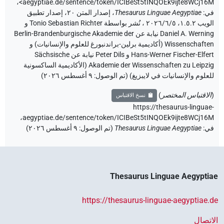
،
aegyptiae.de/sentence/token/ICIBeSt5tINQOEk9ijte8WCj16M>
في
:
Thesaurus Linguae Aegyptiae
،
إصدار المتن ٢٠، إصدار تطبيق
الويب ۱.٥.٢، ٢٠٢٦/٦/٥ ، نُشر بواسطة Tonio Sebastian Richter و
Daniel A. Werning نيابة عن Berlin-Brandenburgische Akademie der
Wissenschaften (أكاديمية برلين-براندنبورغ للعلوم والإنسانيات) و
Hans-Werner Fischer-Elfert و Peter Dils نيابة عن Sächsische
Akademie der Wissenschaften zu Leipzig (الأكاديمية الساكسونية
للعلوم والإنسانيات في لايبزيغ) (تم الوصول:
٩ أغسطس ٢٠٢٦
)
(
الاقتباس المختصر
)
نسخ الاقتباس
https://thesaurus-linguae-
aegyptiae.de/sentence/token/ICIBeSt5tINQOEk9ijte8WCj16M،
في
:
Thesaurus Linguae Aegyptiae
(
تم الوصول
:
٩ أغسطس ٢٠٢٦
)
Thesaurus Linguae Aegyptiae
https://thesaurus-linguae-aegyptiae.de
الاتصال