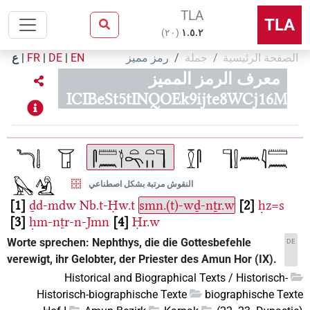
TLA
TLA
)
٢٠
(
۱.٥.٢
الصفحة الرئيسية
جملة
رمز مميز
EN
|
DE
|
FR
|
ع
معرف الرمز المميز
ICIBeSt5tINQOEk9ijte8WCj16M
النقوش مرتبة بشكل اصطناعي
1
ḏd-mdw
Nb.t-Ḥw.t
smn.(t)-wḏ-nṯr.w
2
ḥz=s
3
ḥm-nṯr-n-Jmn
4
Ḥr.w
Worte sprechen: Nephthys, die die Gottesbefehle
DE
verewigt, ihr Gelobter, der Priester des Amun Hor (IX).
Historical and Biographical Texts / Historisch-
Historisch-biographische Texte
biographische Texte