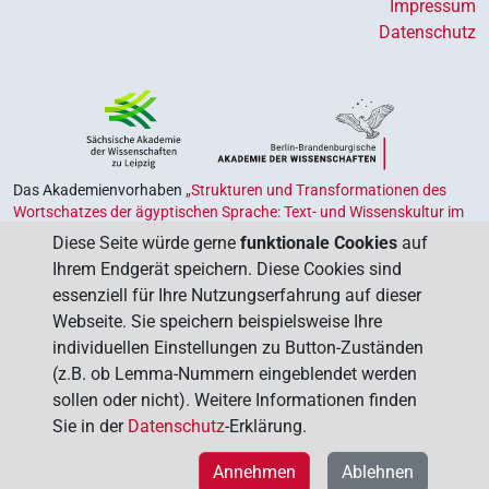
Impressum
Datenschutz
Das Akademienvorhaben
„Strukturen und Transformationen des
Wortschatzes der ägyptischen Sprache: Text- und Wissenskultur im
Alten Ägypten‟
ist Teil des von Bund und Ländern geförderten
Diese Seite würde gerne
funktionale Cookies
auf
Akademienprogramms
, das der Erhaltung, Sicherung und
Ihrem Endgerät speichern. Diese Cookies sind
Vergegenwärtigung unseres kulturellen Erbes dient. Koordiniert wird
essenziell für Ihre Nutzungserfahrung auf dieser
das Programm von der
Union der Deutschen Akademien der
Webseite. Sie speichern beispielsweise Ihre
Wissenschaften
.
individuellen Einstellungen zu Button-Zuständen
(z.B. ob Lemma-Nummern eingeblendet werden
sollen oder nicht). Weitere Informationen finden
Sie in der
Datenschutz
-Erklärung.
Annehmen
Ablehnen