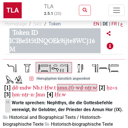
TLA
TLA
2.5.1
(
20
)
Homepage
Satz
Token
EN
|
DE
|
FR
|
ع
Token ID
ICIBeSt5tINQOEk9ijte8WCj16
M
Hieroglyphen künstlich angeordnet
1
ḏd-mdw
Nb.t-Ḥw.t
smn.(t)-wḏ-nṯr.w
2
ḥz=s
3
ḥm-nṯr-n-Jmn
4
Ḥr.w
Worte sprechen: Nephthys, die die Gottesbefehle
DE
verewigt, ihr Gelobter, der Priester des Amun Hor (IX).
Historical and Biographical Texts / Historisch-
biographische Texte
Historisch-biographische Texte