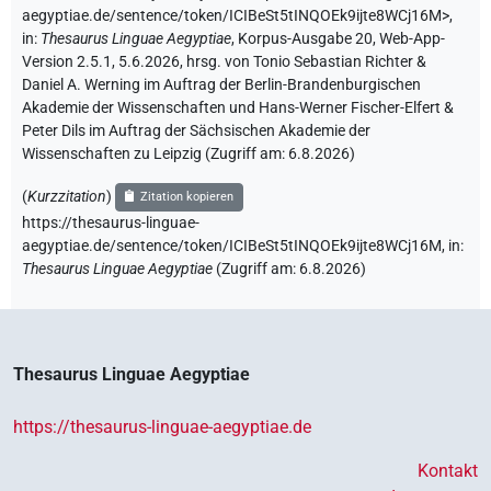
aegyptiae.de/sentence/token/ICIBeSt5tINQOEk9ijte8WCj16M>
,
in
:
Thesaurus Linguae Aegyptiae
,
Korpus-Ausgabe 20, Web-App-
Version 2.5.1, 5.6.2026, hrsg. von Tonio Sebastian Richter &
Daniel A. Werning im Auftrag der Berlin-Brandenburgischen
Akademie der Wissenschaften und Hans-Werner Fischer-Elfert &
Peter Dils im Auftrag der Sächsischen Akademie der
Wissenschaften zu Leipzig (Zugriff am:
6.8.2026
)
(
Kurzzitation
)
Zitation kopieren
https://thesaurus-linguae-
aegyptiae.de/sentence/token/ICIBeSt5tINQOEk9ijte8WCj16M,
in
:
Thesaurus Linguae Aegyptiae
(
Zugriff am
:
6.8.2026
)
Thesaurus Linguae Aegyptiae
https://thesaurus-linguae-aegyptiae.de
Kontakt