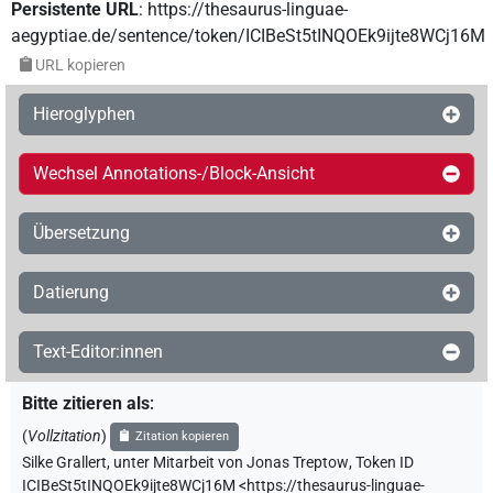
Persistente URL
:
https://thesaurus-linguae-
aegyptiae.de/sentence/token/ICIBeSt5tINQOEk9ijte8WCj16M
URL kopieren
Hieroglyphen
Wechsel Annotations-/Block-Ansicht
Übersetzung
Datierung
Text-Editor:innen
Bitte zitieren als
:
(
Vollzitation
)
Zitation kopieren
Silke Grallert
,
unter Mitarbeit von
Jonas Treptow
,
Token ID
ICIBeSt5tINQOEk9ijte8WCj16M
<https://thesaurus-linguae-