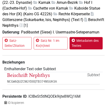
(22.-23. Dynastie)
Karnak
Amun-Bezirk
Hof I
(Cachette-Hof)
Cachette von Karnak
Kuboide Statue
des Hor (IX) (Kairo CG 42226)
Rechte Körperseite
Götterszene (Sokarbarke, Isis, Nephthys) (Text f)
Beischrift
Nephthys
[1]
Datierung
:
Padibastet (Siese) I. Usermaatre-Setepenamun
Satz-
Satz Nr. 1 im
Metadaten des
Seite/Zitation
Ko(n)text
Textes
Beziehungen
Enthaltender Text oder Subtext
Beischrift Nephthys
Subtext
NCGW6QUZCNGYDOQTB374NSUH3A
Persistente ID
:
ICIBeSt5tINQOEk9ijte8WCj16M
ID kopieren