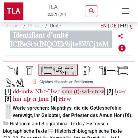
TLA
TLA
2.5.1
(
20
)
Accueil
Phrase
Unité
EN
|
DE
|
FR
|
ع
Identifiant d’unité
ICIBeSt5tINQOEk9ijte8WCj16M
Glyphes disposés artificiellement
1
ḏd-mdw
Nb.t-Ḥw.t
smn.(t)-wḏ-nṯr.w
2
ḥz=s
3
ḥm-nṯr-n-Jmn
4
Ḥr.w
Worte sprechen: Nephthys, die die Gottesbefehle
DE
verewigt, ihr Gelobter, der Priester des Amun Hor (IX).
Historical and Biographical Texts / Historisch-
biographische Texte
Historisch-biographische Texte