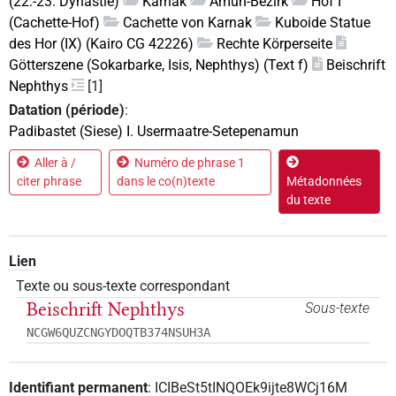
(22.-23. Dynastie)
Karnak
Amun-Bezirk
Hof I
(Cachette-Hof)
Cachette von Karnak
Kuboide Statue
des Hor (IX) (Kairo CG 42226)
Rechte Körperseite
Götterszene (Sokarbarke, Isis, Nephthys) (Text f)
Beischrift
Nephthys
[1]
Datation (période)
:
Padibastet (Siese) I. Usermaatre-Setepenamun
Aller à /
Numéro de phrase 1
citer phrase
dans le co(n)texte
Métadonnées
du texte
Lien
Texte ou sous-texte correspondant
Beischrift Nephthys
Sous-texte
NCGW6QUZCNGYDOQTB374NSUH3A
Identifiant permanent
:
ICIBeSt5tINQOEk9ijte8WCj16M