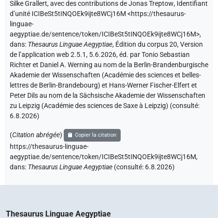
Silke Grallert
,
avec des contributions de
Jonas Treptow
,
Identifiant
d’unité ICIBeSt5tINQOEk9ijte8WCj16M
<https://thesaurus-
linguae-
aegyptiae.de/sentence/token/ICIBeSt5tINQOEk9ijte8WCj16M>
,
dans
:
Thesaurus Linguae Aegyptiae
,
Édition du corpus 20, Version
de l’application web 2.5.1, 5.6.2026, éd. par Tonio Sebastian
Richter et Daniel A. Werning au nom de la Berlin-Brandenburgische
Akademie der Wissenschaften (Académie des sciences et belles-
lettres de Berlin-Brandebourg) et Hans-Werner Fischer-Elfert et
Peter Dils au nom de la Sächsische Akademie der Wissenschaften
zu Leipzig (Académie des sciences de Saxe à Leipzig) (consulté:
6.8.2026
)
(
Citation abrégée
)
Copier la citation
https://thesaurus-linguae-
aegyptiae.de/sentence/token/ICIBeSt5tINQOEk9ijte8WCj16M,
dans
:
Thesaurus Linguae Aegyptiae
(
consulté
:
6.8.2026
)
Thesaurus Linguae Aegyptiae