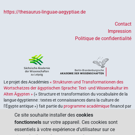
https://thesaurus-linguae-aegyptiae.de
Contact
Impression
Politique de confidentialité
Le projet des Académies
« Strukturen und Transformationen des
Wortschatzes der ägyptischen Sprache: Text- und Wissenskultur im
Alten Ägypten »
(« Structure et transformation du vocabulaire de la
langue égyptienne : textes et connaissances dans la culture de
l’Égypte antique ») fait partie du
programme académique
financé par
le gouvernement fédéral et les gouvernements des Länder de la
Ce site souhaite installer des
cookies
République fédérale d’Allemagne, dont le but est de préserver,
fonctionnels
sur votre appareil. Ces cookies sont
retrouver et explorer notre héritage culturel. Le programme est
essentiels à votre expérience d’utilisateur sur ce
coordonné par l’
Union des académies allemandes des sciences et