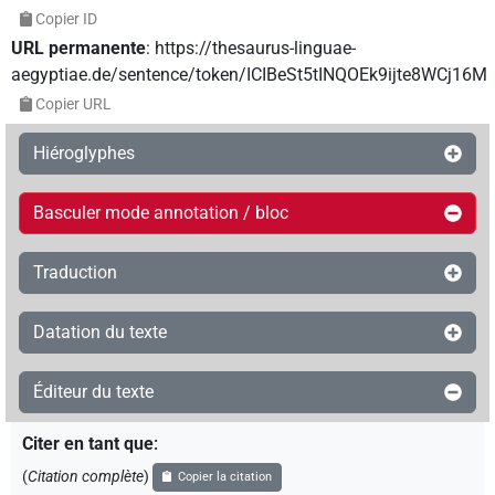
Copier ID
URL permanente
:
https://thesaurus-linguae-
aegyptiae.de/sentence/token/ICIBeSt5tINQOEk9ijte8WCj16M
Copier URL
Hiéroglyphes
Basculer mode annotation / bloc
Traduction
Datation du texte
Éditeur du texte
Citer en tant que
:
(
Citation complète
)
Copier la citation