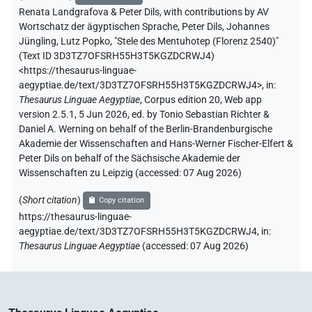
Renata Landgrafova & Peter Dils
,
with contributions by
AV
Wortschatz der ägyptischen Sprache
,
Peter Dils
,
Johannes
Jüngling
,
Lutz Popko
,
"Stele des Mentuhotep (Florenz 2540)"
(
Text ID 3D3TZ7OFSRH55H3T5KGZDCRWJ4
)
<https://thesaurus-linguae-
aegyptiae.de/text/3D3TZ7OFSRH55H3T5KGZDCRWJ4>
,
in
:
Thesaurus Linguae Aegyptiae
,
Corpus edition 20, Web app
version 2.5.1, 5 Jun 2026, ed. by Tonio Sebastian Richter &
Daniel A. Werning on behalf of the Berlin-Brandenburgische
Akademie der Wissenschaften and Hans-Werner Fischer-Elfert &
Peter Dils on behalf of the Sächsische Akademie der
Wissenschaften zu Leipzig (accessed:
07 Aug 2026
)
(
Short citation
)
Copy citation
https://thesaurus-linguae-
aegyptiae.de/text/3D3TZ7OFSRH55H3T5KGZDCRWJ4,
in
:
Thesaurus Linguae Aegyptiae
(
accessed
:
07 Aug 2026
)