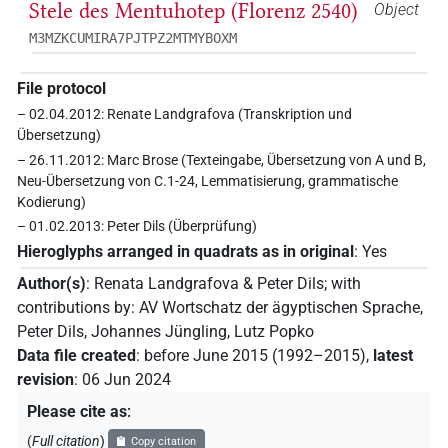
Stele des Mentuhotep (Florenz 2540)
Object
M3MZKCUMIRA7PJTPZ2MTMYBOXM
File protocol
– 02.04.2012: Renate Landgrafova (Transkription und
Übersetzung)
– 26.11.2012: Marc Brose (Texteingabe, Übersetzung von A und B,
Neu-Übersetzung von C.1-24, Lemmatisierung, grammatische
Kodierung)
– 01.02.2013: Peter Dils (Überprüfung)
Hieroglyphs arranged in quadrats as in original
:
Yes
Author(s)
:
Renata Landgrafova & Peter Dils
;
with
contributions by
:
AV Wortschatz der ägyptischen Sprache
,
Peter Dils
,
Johannes Jüngling
,
Lutz Popko
Data file created
:
before June 2015 (1992–2015)
,
latest
revision
:
06 Jun 2024
Please cite as
:
(
Full citation
)
Copy citation