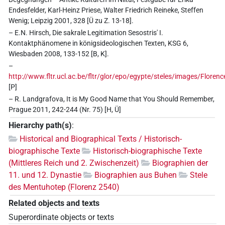
Endesfelder, Karl-Heinz Priese, Walter Friedrich Reineke, Steffen
Wenig; Leipzig 2001, 328 [Ü zu Z. 13-18].
– E.N. Hirsch, Die sakrale Legitimation Sesostris' I.
Kontaktphänomene in königsideologischen Texten, KSG 6,
Wiesbaden 2008, 133-152 [B, K].
–
http://www.fltr.ucl.ac.be/fltr/glor/epo/egypte/steles/images/Floren
[P]
– R. Landgrafova, It is My Good Name that You Should Remember,
Prague 2011, 242-244 (Nr. 75) [H, Ü]
Hierarchy path(s)
:
Historical and Biographical Texts / Historisch-
biographische Texte
Historisch-biographische Texte
(Mittleres Reich und 2. Zwischenzeit)
Biographien der
11. und 12. Dynastie
Biographien aus Buhen
Stele
des Mentuhotep (Florenz 2540)
Related objects and texts
Superordinate objects or texts