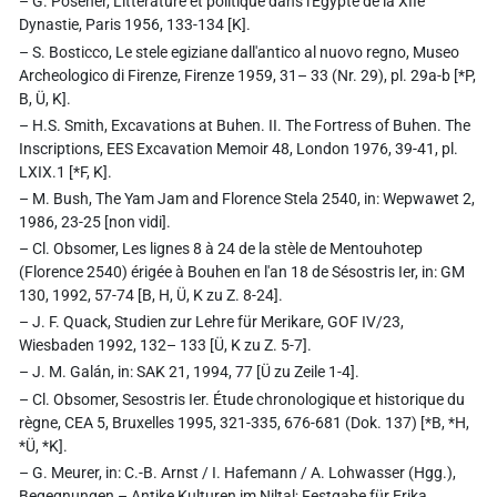
– G. Posener, Littérature et politique dans l'Égypte de la XIIe
Dynastie, Paris 1956, 133-134 [K].
– S. Bosticco, Le stele egiziane dall'antico al nuovo regno, Museo
Archeologico di Firenze, Firenze 1959, 31– 33 (Nr. 29), pl. 29a-b [*P,
B, Ü, K].
– H.S. Smith, Excavations at Buhen. II. The Fortress of Buhen. The
Inscriptions, EES Excavation Memoir 48, London 1976, 39-41, pl.
LXIX.1 [*F, K].
– M. Bush, The Yam Jam and Florence Stela 2540, in: Wepwawet 2,
1986, 23-25 [non vidi].
– Cl. Obsomer, Les lignes 8 à 24 de la stèle de Mentouhotep
(Florence 2540) érigée à Bouhen en l'an 18 de Sésostris Ier, in: GM
130, 1992, 57-74 [B, H, Ü, K zu Z. 8-24].
– J. F. Quack, Studien zur Lehre für Merikare, GOF IV/23,
Wiesbaden 1992, 132– 133 [Ü, K zu Z. 5-7].
– J. M. Galán, in: SAK 21, 1994, 77 [Ü zu Zeile 1-4].
– Cl. Obsomer, Sesostris Ier. Étude chronologique et historique du
règne, CEA 5, Bruxelles 1995, 321-335, 676-681 (Dok. 137) [*B, *H,
*Ü, *K].
– G. Meurer, in: C.-B. Arnst / I. Hafemann / A. Lohwasser (Hgg.),
Begegnungen – Antike Kulturen im Niltal; Festgabe für Erika