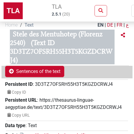
TLA
TLA
2.5.1
(
20
)
Home
Text
EN
|
DE
|
FR
|
ع
Stele des Mentuhotep (Florenz
2540)
(Text ID
3D3TZ7OFSRH55H3T5KGZDCRW
J4)
Sentences of the text
Persistent ID
:
3D3TZ7OFSRH55H3T5KGZDCRWJ4
Copy ID
Persistent URL
:
https://thesaurus-linguae-
aegyptiae.de/text/3D3TZ7OFSRH55H3T5KGZDCRWJ4
Copy URL
Data type
:
Text