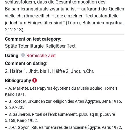
schlussfolgern, dass die Gesamtkomposition des
Balsamierungsrituals zwar jung ist – aufgrund der Quellen
vielleicht römerzeitlich –, die einzelnen Textbestandteile
jedoch um Einiges älter sind." (Töpfer, Balsamierungsritual,
212-213).
Comment on text category
:
Späte Totenliturgie, Religiöser Text
Dating
:
Römische Zeit
Comment on dating
:
2. Hälfte 1. Jhdt. bis 1. Hälfte 2. Jhdt. n.Chr.
Bibliography
– A. Mariette, Les Papyrus égyptiens du Musée Boulaq. Tome 1,
Kairo 1871.
– G. Roeder, Urkunden zur Religion des Alten Ägypten, Jena 1915,
S. 297-305.
– S. Sauneron, Rituel de l'embaumement. pBoulaq III, pLouvre
5.158, Kairo 1952.
– J.-C. Goyon, Rituels funéraires de l'ancienne Égypte, Paris 1972,