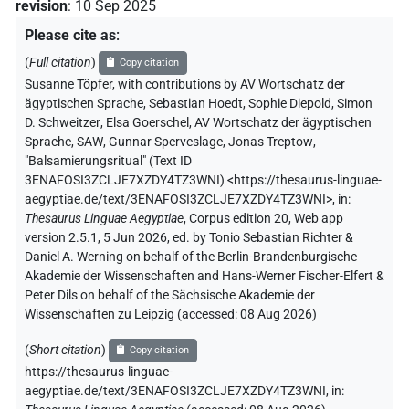
revision
:
10 Sep 2025
Please cite as
:
(
Full citation
)
Copy citation
Susanne Töpfer
,
with contributions by
AV Wortschatz der
ägyptischen Sprache
,
Sebastian Hoedt
,
Sophie Diepold
,
Simon
D. Schweitzer
,
Elsa Goerschel
,
AV Wortschatz der ägyptischen
Sprache, SAW
,
Gunnar Sperveslage
,
Jonas Treptow
,
"Balsamierungsritual" (
Text ID
3ENAFOSI3ZCLJE7XZDY4TZ3WNI
)
<https://thesaurus-linguae-
aegyptiae.de/text/3ENAFOSI3ZCLJE7XZDY4TZ3WNI>
,
in
:
Thesaurus Linguae Aegyptiae
,
Corpus edition 20, Web app
version 2.5.1, 5 Jun 2026, ed. by Tonio Sebastian Richter &
Daniel A. Werning on behalf of the Berlin-Brandenburgische
Akademie der Wissenschaften and Hans-Werner Fischer-Elfert &
Peter Dils on behalf of the Sächsische Akademie der
Wissenschaften zu Leipzig (accessed:
08 Aug 2026
)
(
Short citation
)
Copy citation
https://thesaurus-linguae-
aegyptiae.de/text/3ENAFOSI3ZCLJE7XZDY4TZ3WNI,
in
: