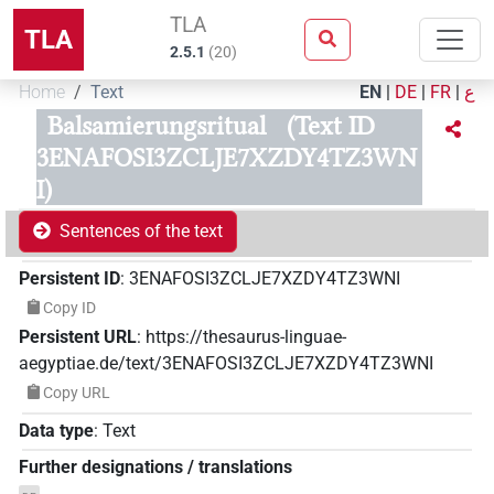
TLA
TLA
2.5.1
(
20
)
Home
Text
EN
|
DE
|
FR
|
ع
Balsamierungsritual
(Text ID
3ENAFOSI3ZCLJE7XZDY4TZ3WN
I)
Sentences of the text
Persistent ID
:
3ENAFOSI3ZCLJE7XZDY4TZ3WNI
Copy ID
Persistent URL
:
https://thesaurus-linguae-
aegyptiae.de/text/3ENAFOSI3ZCLJE7XZDY4TZ3WNI
Copy URL
Data type
:
Text
Further designations / translations