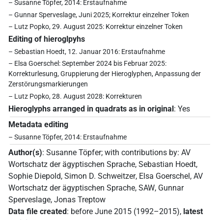
– Susanne Töpfer, 2014: Erstaufnahme
– Gunnar Sperveslage, Juni 2025; Korrektur einzelner Token
– Lutz Popko, 29. August 2025: Korrektur einzelner Token
Editing of hieroglpyhs
– Sebastian Hoedt, 12. Januar 2016: Erstaufnahme
– Elsa Goerschel: September 2024 bis Februar 2025:
Korrekturlesung, Gruppierung der Hieroglyphen, Anpassung der
Zerstörungsmarkierungen
– Lutz Popko, 28. August 2028: Korrekturen
Hieroglyphs arranged in quadrats as in original
:
Yes
Metadata editing
– Susanne Töpfer, 2014: Erstaufnahme
Author(s)
:
Susanne Töpfer
;
with contributions by
:
AV
Wortschatz der ägyptischen Sprache
,
Sebastian Hoedt
,
Sophie Diepold
,
Simon D. Schweitzer
,
Elsa Goerschel
,
AV
Wortschatz der ägyptischen Sprache, SAW
,
Gunnar
Sperveslage
,
Jonas Treptow
Data file created
:
before June 2015 (1992–2015)
,
latest