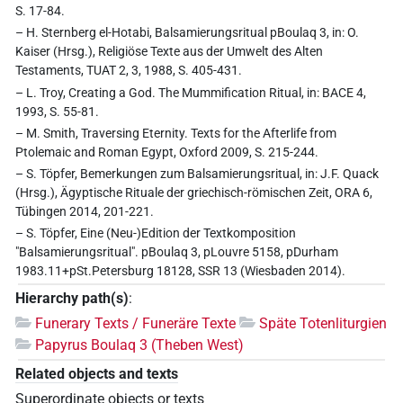
S. 17-84.
– H. Sternberg el-Hotabi, Balsamierungsritual pBoulaq 3, in: O.
Kaiser (Hrsg.), Religiöse Texte aus der Umwelt des Alten
Testaments, TUAT 2, 3, 1988, S. 405-431.
– L. Troy, Creating a God. The Mummification Ritual, in: BACE 4,
1993, S. 55-81.
– M. Smith, Traversing Eternity. Texts for the Afterlife from
Ptolemaic and Roman Egypt, Oxford 2009, S. 215-244.
– S. Töpfer, Bemerkungen zum Balsamierungsritual, in: J.F. Quack
(Hrsg.), Ägyptische Rituale der griechisch-römischen Zeit, ORA 6,
Tübingen 2014, 201-221.
– S. Töpfer, Eine (Neu-)Edition der Textkomposition
"Balsamierungsritual". pBoulaq 3, pLouvre 5158, pDurham
1983.11+pSt.Petersburg 18128, SSR 13 (Wiesbaden 2014).
Hierarchy path(s)
:
Funerary Texts / Funeräre Texte
Späte Totenliturgien
Papyrus Boulaq 3 (Theben West)
Related objects and texts
Superordinate objects or texts