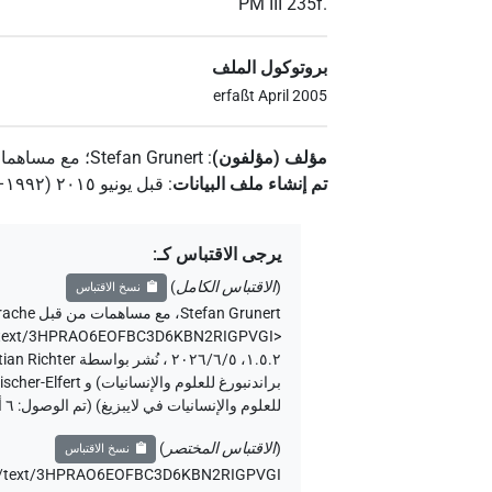
PM III 235f.
بروتوكول الملف
erfaßt April 2005
مؤلف (مؤلفون)
:
Stefan Grunert
؛
مع مساهما
تم إنشاء ملف البيانات
:
قبل يونيو ۲۰۱٥ (۱۹۹۲–۲۰۱٥)
يرجى الاقتباس كـ
:
(
الاقتباس الكامل
)
نسخ الاقتباس
Stefan Grunert
،
مع مساهمات من قبل
rache
.de/text/3HPRAO6EOFBC3D6KBN2RIGPVGI>
للعلوم والإنسانيات في لايبزيغ) (تم الوصول:
٦ أغسطس ٢٠٢٦
(
الاقتباس المختصر
)
نسخ الاقتباس
e.de/text/3HPRAO6EOFBC3D6KBN2RIGPVGI،