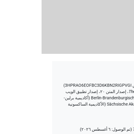
3HPR
)
Th
،
إصدار المتن ٢٠، إصدار تطبيق الويب
۱.٥.٢، ٢٠٢٦/٦/٥ ، نُشر بواسطة Tonio Sebastian Richter و Daniel A. Werning نيابة عن Berlin-Brandenburgische Akademie der Wissenschaften (أكاديمية برلين-
براندنبورغ للعلوم والإنسانيات) و Hans-Werner Fischer-Elfert و Peter Dils نيابة عن Sächsische Akademie der Wissenschaften zu Leipzig (الأكاديمية الساكسونية
(
تم الوصول
:
٦ أغسطس ٢٠٢٦
)