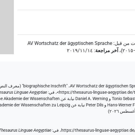
ت من قبل
:
AV Wortschatz der ägyptischen Sprache
،
آخر مراجعة
:
٢٠١٩/١١/١٤
AV Wortschatz der ägyptischen Sp
،
"biographische Inschrift" (
معرف النص AO6EOFBC3D6KBN2RIGPVGI
<https://thesaurus-linguae-aegyptiae
،
في
:
esaurus Linguae Aegyptiae
)
https://thesaurus-linguae-aegyptia
في
:
Thesaurus Linguae Aegyptiae