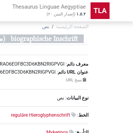
Thesaurus Linguae Aegyptiae
TLA
۱.٥.٢
(
إصدار المتن
٢٠
)
الصفحة الرئيسية
نص
biographische Inschrift
(معرف
معرف دائم
:
RAO6EOFBC3D6KBN2RIGPVGI
عنوان‏ ‏URL‏ دائم
:
PRAO6EOFBC3D6KBN2RIGPVGI
نسخ‏ ‏URL
نوع البيانات
:
نص
الخط
:
reguläre Hieroglyphenschrift
التأريخ
:
Mykerinos