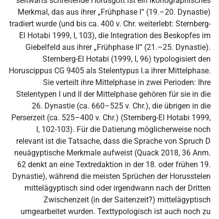
seitwärts schreitende Horusgott ist ein ikonographisches
Merkmal, das aus ihrer „Frühphase I“ (19.–20. Dynastie)
tradiert wurde (und bis ca. 400 v. Chr. weiterlebt: Sternberg-
El Hotabi 1999, I, 103), die Integration des Beskopfes im
Giebelfeld aus ihrer „Frühphase II“ (21.–25. Dynastie).
Sternberg-El Hotabi (1999, I, 96) typologisiert den
Horuscippus CG 9405 als Stelentypus I.a ihrer Mittelphase.
Sie verteilt ihre Mittelphase in zwei Perioden: Ihre
Stelentypen I und II der Mittelphase gehören für sie in die
26. Dynastie (ca. 660–525 v. Chr.), die übrigen in die
Perserzeit (ca. 525–400 v. Chr.) (Sternberg-El Hotabi 1999,
I, 102-103). Für die Datierung möglicherweise noch
relevant ist die Tatsache, dass die Sprache von Spruch D
neuägyptische Merkmale aufweist (Quack 2018, 36 Anm.
62 denkt an eine Textredaktion in der 18. oder frühen 19.
Dynastie), während die meisten Sprüchen der Horusstelen
mittelägyptisch sind oder irgendwann nach der Dritten
Zwischenzeit (in der Saitenzeit?) mittelägyptisch
umgearbeitet wurden. Texttypologisch ist auch noch zu