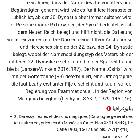
erwähnen, dass der Name des Stelenstifters oder
Begünstigten genannt wird, wie es für ältere Horusstelen
üblich ist, ab der 30. Dynastie aber immer seltener wird.
Der Personenname Pꜣ-ḫꜣrw, der „der Syrer“ bedeutet, ist ab
dem Neuen Reich belegt und hilft nicht, die Datierung
weiter einzugrenzen. Die Namen seiner Eltern Anchchonsu
und Heresenes sind ab der 22. bzw. der 24. Dynastie
belegt, wobei der Namensbildungstyp des Vaters ab der
mittleren 22. Dynastie erscheint und in der Spätzeit häufig
bleibt (Jansen-Winkeln 2016, 197). Der Name „Osiris“ wird
mit der Götterfahne (R8) determiniert, eine Orthographie,
die laut Leahy erst unter Pije erscheint und kaum vor der
Regierung von Psammetichus I. in der Region von
Memphis belegt ist (Leahy, in: SAK 7, 1979, 145-146).
ببليوغرافيا
– G. Daressy, Textes et dessins magiques (Catalogue général des
Antiquités égyptiennes du Musée du Caire. Nos 9401-9449), Le
Caire 1903, 15-17 und pls. V-VI [*P,*H]
– PM III², 862 [B]