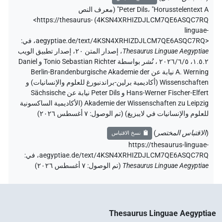
"Horusstelentext A" (
،
Peter Dils
معرف النص
<https://thesaurus-
)
4KSN4XRHIZDJLCM7QE6ASQC7RQ
linguae-
aegyptiae.de/text/4KSN4XRHIZDJLCM7QE6ASQC7RQ>
،
في
:
Thesaurus Linguae Aegyptiae
،
إصدار المتن ٢٠، إصدار تطبيق الويب
۱.٥.٢، ٢٠٢٦/٦/٥ ، نُشر بواسطة Tonio Sebastian Richter و Daniel
A. Werning نيابة عن Berlin-Brandenburgische Akademie der
Wissenschaften (أكاديمية برلين-براندنبورغ للعلوم والإنسانيات) و
Hans-Werner Fischer-Elfert و Peter Dils نيابة عن Sächsische
Akademie der Wissenschaften zu Leipzig (الأكاديمية الساكسونية
للعلوم والإنسانيات في لايبزيغ) (تم الوصول:
٧ أغسطس ٢٠٢٦
)
(
الاقتباس المختصر
)
نسخ الاقتباس
https://thesaurus-linguae-
aegyptiae.de/text/4KSN4XRHIZDJLCM7QE6ASQC7RQ،
في
:
Thesaurus Linguae Aegyptiae
(
تم الوصول
:
٧ أغسطس ٢٠٢٦
)
Thesaurus Linguae Aegyptiae