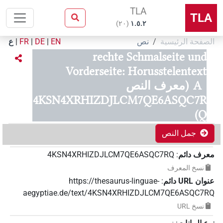
TLA
TLA
)
٢٠
(
۱.٥.٢
الصفحة الرئيسية
نص
EN
|
DE
|
FR
|
ع
rechte Schmalseite und
Vorderseite: Horusstelentext
A
(معرف النص
4KSN4XRHIZDJLCM7QE6ASQC7R
Q)
جمل النص
معرف دائم
:
4KSN4XRHIZDJLCM7QE6ASQC7RQ
نسخ المعرف
عنوان‏ ‏URL‏ دائم
:
https://thesaurus-linguae-
aegyptiae.de/text/4KSN4XRHIZDJLCM7QE6ASQC7RQ
نسخ‏ ‏URL