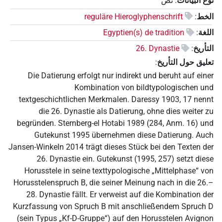
نوع البيانات
:
نص
الخط
:
reguläre Hieroglyphenschrift
اللغة
:
Egyptien(s) de tradition
التأريخ
:
26. Dynastie
تعليق حول التأريخ
:
Die Datierung erfolgt nur indirekt und beruht auf einer
Kombination von bildtypologischen und
textgeschichtlichen Merkmalen. Daressy 1903, 17 nennt
die 26. Dynastie als Datierung, ohne dies weiter zu
begründen. Sternberg-el Hotabi 1989 (284, Anm. 16) und
Gutekunst 1995 übernehmen diese Datierung. Auch
Jansen-Winkeln 2014 trägt dieses Stück bei den Texten der
26. Dynastie ein. Gutekunst (1995, 257) setzt diese
Horusstele in seine texttypologische „Mittelphase“ von
Horusstelenspruch B, die seiner Meinung nach in die 26.–
28. Dynastie fällt. Er verweist auf die Kombination der
Kurzfassung von Spruch B mit anschließendem Spruch D
(sein Typus „Kf-D-Gruppe“) auf den Horusstelen Avignon