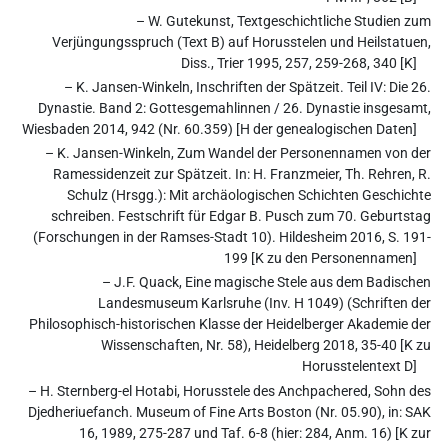
– W. Gutekunst, Textgeschichtliche Studien zum
Verjüngungsspruch (Text B) auf Horusstelen und Heilstatuen,
Diss., Trier 1995, 257, 259-268, 340 [K]
– K. Jansen-Winkeln, Inschriften der Spätzeit. Teil IV: Die 26.
Dynastie. Band 2: Gottesgemahlinnen / 26. Dynastie insgesamt,
Wiesbaden 2014, 942 (Nr. 60.359) [H der genealogischen Daten]
– K. Jansen-Winkeln, Zum Wandel der Personennamen von der
Ramessidenzeit zur Spätzeit. In: H. Franzmeier, Th. Rehren, R.
Schulz (Hrsgg.): Mit archäologischen Schichten Geschichte
schreiben. Festschrift für Edgar B. Pusch zum 70. Geburtstag
(Forschungen in der Ramses-Stadt 10). Hildesheim 2016, S. 191-
199 [K zu den Personennamen]
– J.F. Quack, Eine magische Stele aus dem Badischen
Landesmuseum Karlsruhe (Inv. H 1049) (Schriften der
Philosophisch-historischen Klasse der Heidelberger Akademie der
Wissenschaften, Nr. 58), Heidelberg 2018, 35-40 [K zu
Horusstelentext D]
– H. Sternberg-el Hotabi, Horusstele des Anchpachered, Sohn des
Djedheriuefanch. Museum of Fine Arts Boston (Nr. 05.90), in: SAK
16, 1989, 275-287 und Taf. 6-8 (hier: 284, Anm. 16) [K zur