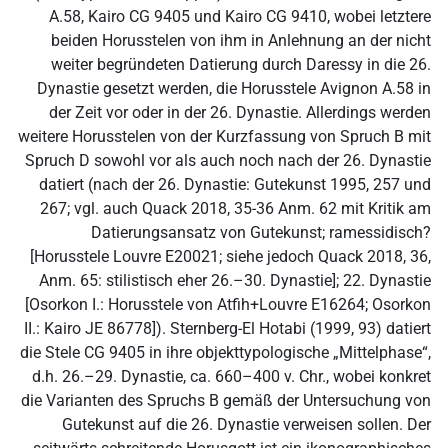
A.58, Kairo CG 9405 und Kairo CG 9410, wobei letztere
beiden Horusstelen von ihm in Anlehnung an der nicht
weiter begründeten Datierung durch Daressy in die 26.
Dynastie gesetzt werden, die Horusstele Avignon A.58 in
der Zeit vor oder in der 26. Dynastie. Allerdings werden
weitere Horusstelen von der Kurzfassung von Spruch B mit
Spruch D sowohl vor als auch noch nach der 26. Dynastie
datiert (nach der 26. Dynastie: Gutekunst 1995, 257 und
267; vgl. auch Quack 2018, 35-36 Anm. 62 mit Kritik am
Datierungsansatz von Gutekunst; ramessidisch?
[Horusstele Louvre E20021; siehe jedoch Quack 2018, 36,
Anm. 65: stilistisch eher 26.–30. Dynastie]; 22. Dynastie
[Osorkon I.: Horusstele von Atfih+Louvre E16264; Osorkon
II.: Kairo JE 86778]). Sternberg-El Hotabi (1999, 93) datiert
die Stele CG 9405 in ihre objekttypologische „Mittelphase“,
d.h. 26.–29. Dynastie, ca. 660–400 v. Chr., wobei konkret
die Varianten des Spruchs B gemäß der Untersuchung von
Gutekunst auf die 26. Dynastie verweisen sollen. Der