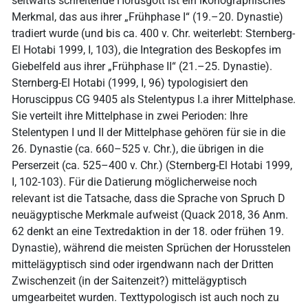
seitwärts schreitende Horusgott ist ein ikonographisches
Merkmal, das aus ihrer „Frühphase I“ (19.–20. Dynastie)
tradiert wurde (und bis ca. 400 v. Chr. weiterlebt: Sternberg-
El Hotabi 1999, I, 103), die Integration des Beskopfes im
Giebelfeld aus ihrer „Frühphase II“ (21.–25. Dynastie).
Sternberg-El Hotabi (1999, I, 96) typologisiert den
Horuscippus CG 9405 als Stelentypus I.a ihrer Mittelphase.
Sie verteilt ihre Mittelphase in zwei Perioden: Ihre
Stelentypen I und II der Mittelphase gehören für sie in die
26. Dynastie (ca. 660–525 v. Chr.), die übrigen in die
Perserzeit (ca. 525–400 v. Chr.) (Sternberg-El Hotabi 1999,
I, 102-103). Für die Datierung möglicherweise noch
relevant ist die Tatsache, dass die Sprache von Spruch D
neuägyptische Merkmale aufweist (Quack 2018, 36 Anm.
62 denkt an eine Textredaktion in der 18. oder frühen 19.
Dynastie), während die meisten Sprüchen der Horusstelen
mittelägyptisch sind oder irgendwann nach der Dritten
Zwischenzeit (in der Saitenzeit?) mittelägyptisch
umgearbeitet wurden. Texttypologisch ist auch noch zu