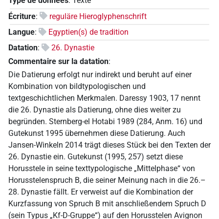
Type de données
:
Texte
Écriture
:
reguläre Hieroglyphenschrift
Langue
:
Egyptien(s) de tradition
Datation
:
26. Dynastie
Commentaire sur la datation
:
Die Datierung erfolgt nur indirekt und beruht auf einer
Kombination von bildtypologischen und
textgeschichtlichen Merkmalen. Daressy 1903, 17 nennt
die 26. Dynastie als Datierung, ohne dies weiter zu
begründen. Sternberg-el Hotabi 1989 (284, Anm. 16) und
Gutekunst 1995 übernehmen diese Datierung. Auch
Jansen-Winkeln 2014 trägt dieses Stück bei den Texten der
26. Dynastie ein. Gutekunst (1995, 257) setzt diese
Horusstele in seine texttypologische „Mittelphase“ von
Horusstelenspruch B, die seiner Meinung nach in die 26.–
28. Dynastie fällt. Er verweist auf die Kombination der
Kurzfassung von Spruch B mit anschließendem Spruch D
(sein Typus „Kf-D-Gruppe“) auf den Horusstelen Avignon