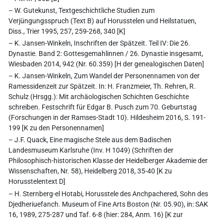
– W. Gutekunst, Textgeschichtliche Studien zum
Verjüngungsspruch (Text B) auf Horusstelen und Heilstatuen,
Diss., Trier 1995, 257, 259-268, 340 [K]
– K. Jansen-Winkeln, Inschriften der Spätzeit. Teil IV: Die 26.
Dynastie. Band 2: Gottesgemahlinnen / 26. Dynastie insgesamt,
Wiesbaden 2014, 942 (Nr. 60.359) [H der genealogischen Daten]
– K. Jansen-Winkeln, Zum Wandel der Personennamen von der
Ramessidenzeit zur Spätzeit. In: H. Franzmeier, Th. Rehren, R.
Schulz (Hrsgg.): Mit archäologischen Schichten Geschichte
schreiben. Festschrift für Edgar B. Pusch zum 70. Geburtstag
(Forschungen in der Ramses-Stadt 10). Hildesheim 2016, S. 191-
199 [K zu den Personennamen]
– J.F. Quack, Eine magische Stele aus dem Badischen
Landesmuseum Karlsruhe (Inv. H 1049) (Schriften der
Philosophisch-historischen Klasse der Heidelberger Akademie der
Wissenschaften, Nr. 58), Heidelberg 2018, 35-40 [K zu
Horusstelentext D]
– H. Sternberg-el Hotabi, Horusstele des Anchpachered, Sohn des
Djedheriuefanch. Museum of Fine Arts Boston (Nr. 05.90), in: SAK
16, 1989, 275-287 und Taf. 6-8 (hier: 284, Anm. 16) [K zur