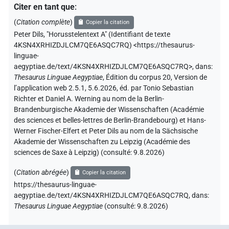
Citer en tant que
:
(
Citation complète
)
Copier la citation
Peter Dils
,
"Horusstelentext A" (
Identifiant de texte
4KSN4XRHIZDJLCM7QE6ASQC7RQ
)
<https://thesaurus-
linguae-
aegyptiae.de/text/4KSN4XRHIZDJLCM7QE6ASQC7RQ>
,
dans
:
Thesaurus Linguae Aegyptiae
,
Édition du corpus 20, Version de
l’application web 2.5.1, 5.6.2026, éd. par Tonio Sebastian
Richter et Daniel A. Werning au nom de la Berlin-
Brandenburgische Akademie der Wissenschaften (Académie
des sciences et belles-lettres de Berlin-Brandebourg) et Hans-
Werner Fischer-Elfert et Peter Dils au nom de la Sächsische
Akademie der Wissenschaften zu Leipzig (Académie des
sciences de Saxe à Leipzig) (consulté:
9.8.2026
)
(
Citation abrégée
)
Copier la citation
https://thesaurus-linguae-
aegyptiae.de/text/4KSN4XRHIZDJLCM7QE6ASQC7RQ,
dans
:
Thesaurus Linguae Aegyptiae
(
consulté
:
9.8.2026
)