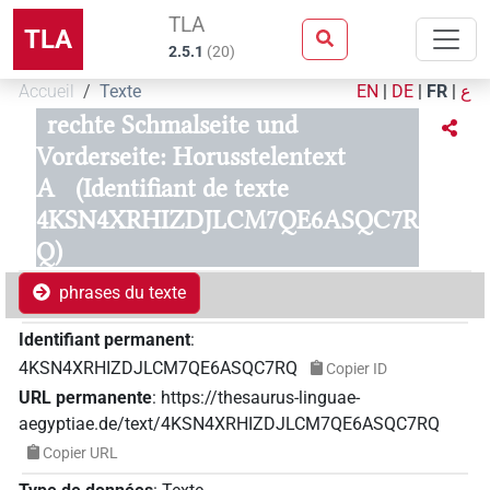
TLA
TLA
2.5.1
(
20
)
Accueil
Texte
EN
|
DE
|
FR
|
ع
rechte Schmalseite und
Vorderseite: Horusstelentext
A
(Identifiant de texte
4KSN4XRHIZDJLCM7QE6ASQC7R
Q)
phrases du texte
Identifiant permanent
:
4KSN4XRHIZDJLCM7QE6ASQC7RQ
Copier ID
URL permanente
:
https://thesaurus-linguae-
aegyptiae.de/text/4KSN4XRHIZDJLCM7QE6ASQC7RQ
Copier URL