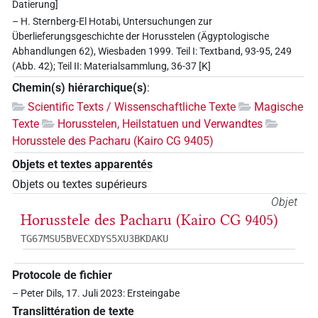
Datierung]
– H. Sternberg-El Hotabi, Untersuchungen zur
Überlieferungsgeschichte der Horusstelen (Ägyptologische
Abhandlungen 62), Wiesbaden 1999. Teil I: Textband, 93-95, 249
(Abb. 42); Teil II: Materialsammlung, 36-37 [K]
Chemin(s) hiérarchique(s)
:
Scientific Texts / Wissenschaftliche Texte
Magische
Texte
Horusstelen, Heilstatuen und Verwandtes
Horusstele des Pacharu (Kairo CG 9405)
Objets et textes apparentés
Objets ou textes supérieurs
Objet
Horusstele des Pacharu (Kairo CG 9405)
TG67MSU5BVECXDYS5XU3BKDAKU
Protocole de fichier
– Peter Dils, 17. Juli 2023: Ersteingabe
Translittération de texte