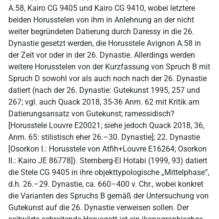
A.58, Kairo CG 9405 und Kairo CG 9410, wobei letztere
beiden Horusstelen von ihm in Anlehnung an der nicht
weiter begründeten Datierung durch Daressy in die 26.
Dynastie gesetzt werden, die Horusstele Avignon A.58 in
der Zeit vor oder in der 26. Dynastie. Allerdings werden
weitere Horusstelen von der Kurzfassung von Spruch B mit
Spruch D sowohl vor als auch noch nach der 26. Dynastie
datiert (nach der 26. Dynastie: Gutekunst 1995, 257 und
267; vgl. auch Quack 2018, 35-36 Anm. 62 mit Kritik am
Datierungsansatz von Gutekunst; ramessidisch?
[Horusstele Louvre E20021; siehe jedoch Quack 2018, 36,
Anm. 65: stilistisch eher 26.–30. Dynastie]; 22. Dynastie
[Osorkon I.: Horusstele von Atfih+Louvre E16264; Osorkon
II.: Kairo JE 86778]). Sternberg-El Hotabi (1999, 93) datiert
die Stele CG 9405 in ihre objekttypologische „Mittelphase“,
d.h. 26.–29. Dynastie, ca. 660–400 v. Chr., wobei konkret
die Varianten des Spruchs B gemäß der Untersuchung von
Gutekunst auf die 26. Dynastie verweisen sollen. Der