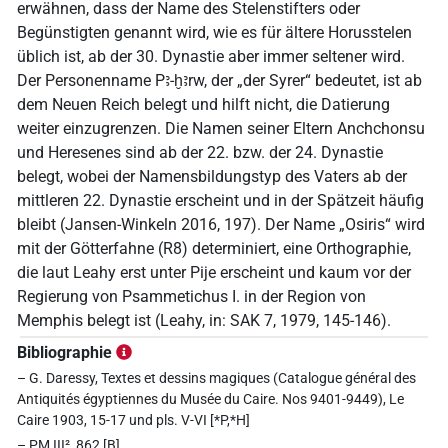
erwähnen, dass der Name des Stelenstifters oder
Begünstigten genannt wird, wie es für ältere Horusstelen
üblich ist, ab der 30. Dynastie aber immer seltener wird.
Der Personenname Pꜣ-ḫꜣrw, der „der Syrer“ bedeutet, ist ab
dem Neuen Reich belegt und hilft nicht, die Datierung
weiter einzugrenzen. Die Namen seiner Eltern Anchchonsu
und Heresenes sind ab der 22. bzw. der 24. Dynastie
belegt, wobei der Namensbildungstyp des Vaters ab der
mittleren 22. Dynastie erscheint und in der Spätzeit häufig
bleibt (Jansen-Winkeln 2016, 197). Der Name „Osiris“ wird
mit der Götterfahne (R8) determiniert, eine Orthographie,
die laut Leahy erst unter Pije erscheint und kaum vor der
Regierung von Psammetichus I. in der Region von
Memphis belegt ist (Leahy, in: SAK 7, 1979, 145-146).
Bibliographie
– G. Daressy, Textes et dessins magiques (Catalogue général des
Antiquités égyptiennes du Musée du Caire. Nos 9401-9449), Le
Caire 1903, 15-17 und pls. V-VI [*P,*H]
– PM III², 862 [B]