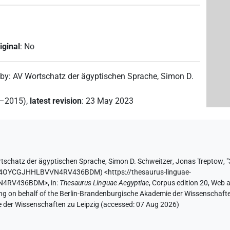
iginal
:
No
 by
:
AV Wortschatz der ägyptischen Sprache
,
Simon D.
2–2015)
,
latest revision
:
23 May 2023
tschatz der ägyptischen Sprache
,
Simon D. Schweitzer
,
Jonas Treptow
,
"
IIW4OYCGJHHLBVVN4RV436BDM
)
<https://thesaurus-linguae-
VVN4RV436BDM>
,
in
:
Thesaurus Linguae Aegyptiae
,
Corpus edition 20, Web a
ing on behalf of the Berlin-Brandenburgische Akademie der Wissenschaft
e der Wissenschaften zu Leipzig (accessed:
07 Aug 2026
)