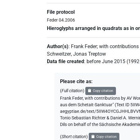
File protocol
Feder 04.2006
Hieroglyphs arranged in quadrats as in or
Author(s)
:
Frank Feder
;
with contributions
Schweitzer
,
Jonas Treptow
Data file created
:
before June 2015 (199
Please cite as
:
(
Full citation
)
Copy citation
Frank Feder
,
with contributions by
AV Wor
aus dem Schetait-Sanktuar" (
Text ID 5
aegyptiae.de/text/5IIW4OYCGJHHLB
Tonio Sebastian Richter & Daniel A. Wern
Dils on behalf of the Sächsische Akademi
(
Short citation
)
Copy citation