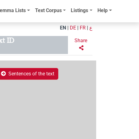
emma Lists
Text Corpus
Listings
Help
EN
|
DE
|
FR
|
ع
xt ID
Share
Sentences of the text