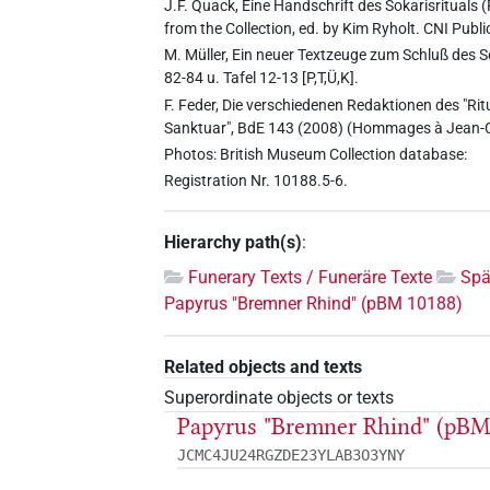
J.F. Quack, Eine Handschrift des Sokarisrituals (
from the Collection, ed. by Kim Ryholt. CNI Publi
M. Müller, Ein neuer Textzeuge zum Schluß des 
82-84 u. Tafel 12-13 [P,T,Ü,K].
F. Feder, Die verschiedenen Redaktionen des "Ri
Sanktuar", BdE 143 (2008) (Hommages à Jean-
Photos: British Museum Collection database:
Registration Nr. 10188.5-6.
Hierarchy path(s)
:
Funerary Texts / Funeräre Texte
Spä
Papyrus "Bremner Rhind" (pBM 10188)
Related objects and texts
Superordinate objects or texts
Papyrus "Bremner Rhind" (pBM
JCMC4JU24RGZDE23YLAB3O3YNY