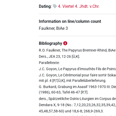
Dating
:
4. Viertel 4. Jhdt. v.Chr.
Information on line/column count
Faulkner, BiAe 3
Bibliography
R.O. Faulkner, The Papyrus Bremner-Rhind, BiAe 3
Ders., JEA 23, 12-26 [Ü,K].
Paralleltexte:
J.C. Goyon, Le Papyrus d'Imouthès Fils de Psint
J.C. Goyon, Le Cérémonial pour faire sortir Soka
mit pl. 4 [P,T,Ü,K]; mit Parallelüberlieferung.
G. Burkard, Grabung im Asasif 1963-1970 III: D
(1986), 60-63, Tafel 46-47 [P,T].
ders., Spätzeitliche Osiris-Liturgien im Corpus d
Dendara X, 9-18 (No.: 7,12,20,23,26,32,35,39,42
45,48,57,58-60) und 18,6-8; 268,9-269,3.