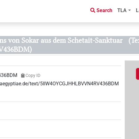
Search
TLA
L
ens von Sokar aus dem Schetait-Sanktuar
(Te
V436BDM)
436BDM
Copy ID
uae-aegyptiae.de/text/5IIW4OYCGJHHLBVVN4RV436BDM