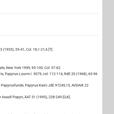
 (1933), 35-41, Col. 18,1-21,6 [T].
aês, New York 1999, 95-100, Col. 57-62.
ris, Papyrus Louvre I. 3079, col. 112-114, RdE 20 (1968), 63-96
ie Papyrusfunde, Papyrus Kairo JdE 97249,15, AVDAIK 22
er Asasif-Papyri, ÄAT 31 (1995), 228-249 [Ü,K].
,