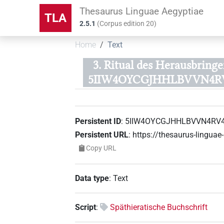
Thesaurus Linguae Aegyptiae
TLA
2.5.1
(
Corpus edition
20
)
Home
Text
3. Ritual des Herausbring
5IIW4OYCGJHHLBVVN4R
Persistent ID
:
5IIW4OYCGJHHLBVVN4RV
Persistent URL
:
https://thesaurus-ling
Copy URL
Data type
:
Text
Script
:
Späthieratische Buchschrift