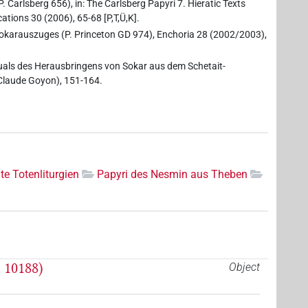
P. Carlsberg 656), in: The Carlsberg Papyri 7. Hieratic Texts
cations 30 (2006), 65-68 [P,T,Ü,K].
Sokarauszuges (P. Princeton GD 974), Enchoria 28 (2002/2003),
tuals des Herausbringens von Sokar aus dem Schetait-
Claude Goyon), 151-164.
te Totenliturgien
Papyri des Nesmin aus Theben
 10188)
Object