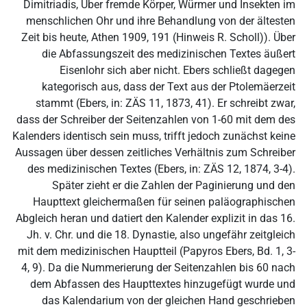
Dimitriadis, Über fremde Körper, Würmer und Insekten im
menschlichen Ohr und ihre Behandlung von der ältesten
Zeit bis heute, Athen 1909, 191 (Hinweis R. Scholl)). Über
die Abfassungszeit des medizinischen Textes äußert
Eisenlohr sich aber nicht. Ebers schließt dagegen
kategorisch aus, dass der Text aus der Ptolemäerzeit
stammt (Ebers, in: ZÄS 11, 1873, 41). Er schreibt zwar,
dass der Schreiber der Seitenzahlen von 1-60 mit dem des
Kalenders identisch sein muss, trifft jedoch zunächst keine
Aussagen über dessen zeitliches Verhältnis zum Schreiber
des medizinischen Textes (Ebers, in: ZÄS 12, 1874, 3-4).
Später zieht er die Zahlen der Paginierung und den
Haupttext gleichermaßen für seinen paläographischen
Abgleich heran und datiert den Kalender explizit in das 16.
Jh. v. Chr. und die 18. Dynastie, also ungefähr zeitgleich
mit dem medizinischen Hauptteil (Papyros Ebers, Bd. 1, 3-
4, 9). Da die Nummerierung der Seitenzahlen bis 60 nach
dem Abfassen des Haupttextes hinzugefügt wurde und
das Kalendarium von der gleichen Hand geschrieben