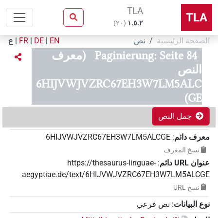
TLA
TLA
)
٢٠
(
۱.٥.٢
الصفحة الرئيسية
نص
EN
|
DE
|
FR
|
ع
Paginierung: Seite 84
(معرف
النص
6HIJVWJVZRC67EH3W7LM5ALC
GE)
جمل النص
معرف دائم
:
6HIJVWJVZRC67EH3W7LM5ALCGE
نسخ المعرف
عنوان‏ ‏URL‏ دائم
:
https://thesaurus-linguae-
aegyptiae.de/text/6HIJVWJVZRC67EH3W7LM5ALCGE
نسخ‏ ‏URL
نوع البيانات
:
نص فرعي