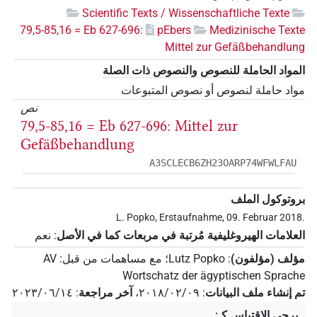
Scientific Texts / Wissenschaftliche Texte
79,5-85,16 = Eb 627-696:
pEbers
Medizinische Texte
Mittel zur Gefäßbehandlung
المواد الحاملة للنصوص والنصوص ذات الصلة
مواد حاملة لنصوص أو نصوص المتبوعات
نص
79,5-85,16 = Eb 627-696: Mittel zur
Gefäßbehandlung
A3SCLECB6ZH23OARP74WFWLFAU
بروتوكول الملف
L. Popko, Erstaufnahme, 09. Februar 2018.
العلامات الهيروغليفية مُرتبة في مربعات كما في الأصل
:
نعم
مؤلف (مؤلفون)
:
Lutz Popko
؛
مع مساهمات من قبل
:
AV
Wortschatz der ägyptischen Sprache
تم إنشاء ملف البيانات
:
٢٠١٨/٠٢/٠٩
،
آخر مراجعة
:
٢٠٢٣/٠٦/١٤
يرجى الاقتباس كـ
: