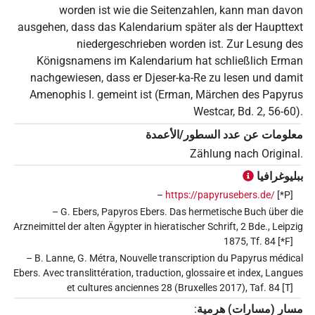
worden ist wie die Seitenzahlen, kann man davon
ausgehen, dass das Kalendarium später als der Haupttext
niedergeschrieben worden ist. Zur Lesung des
Königsnamens im Kalendarium hat schließlich Erman
nachgewiesen, dass er Djeser-ka-Re zu lesen und damit
Amenophis I. gemeint ist (Erman, Märchen des Papyrus
Westcar, Bd. 2, 56-60).
معلومات عن عدد السطور/الأعمدة
Zählung nach Original.
ببليوغرافيا
–
https://papyrusebers.de/
[*P]
– G. Ebers, Papyros Ebers. Das hermetische Buch über die
Arzneimittel der alten Ägypter in hieratischer Schrift, 2 Bde., Leipzig
1875, Tf. 84 [*F]
– B. Lanne, G. Métra, Nouvelle transcription du Papyrus médical
Ebers. Avec translittération, traduction, glossaire et index, Langues
et cultures anciennes 28 (Bruxelles 2017), Taf. 84 [T]
مسار (مسارات) هرمية
: