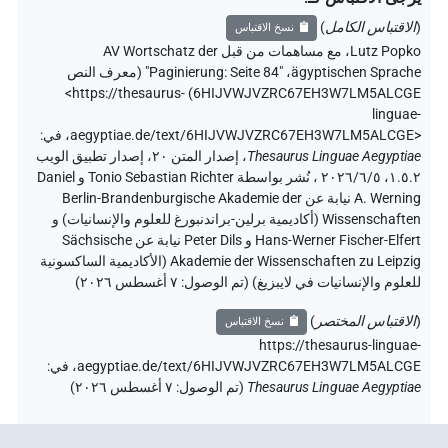
(
الاقتباس الكامل
)
نسخ الاقتباس
Lutz Popko
،
مع مساهمات من قبل
AV Wortschatz der
ägyptischen Sprache
،
"Paginierung: Seite 84" (
معرف النص
<https://thesaurus-
)
6HIJVWJVZRC67EH3W7LM5ALCGE
linguae-
aegyptiae.de/text/6HIJVWJVZRC67EH3W7LM5ALCGE>
،
في
:
Thesaurus Linguae Aegyptiae
،
إصدار المتن ٢٠، إصدار تطبيق الويب
۱.٥.٢، ٢٠٢٦/٦/٥ ، نُشر بواسطة Tonio Sebastian Richter و Daniel
A. Werning نيابة عن Berlin-Brandenburgische Akademie der
Wissenschaften (أكاديمية برلين-براندنبورغ للعلوم والإنسانيات) و
Hans-Werner Fischer-Elfert و Peter Dils نيابة عن Sächsische
Akademie der Wissenschaften zu Leipzig (الأكاديمية الساكسونية
للعلوم والإنسانيات في لايبزيغ) (تم الوصول:
٧ أغسطس ٢٠٢٦
)
(
الاقتباس المختصر
)
نسخ الاقتباس
https://thesaurus-linguae-
aegyptiae.de/text/6HIJVWJVZRC67EH3W7LM5ALCGE،
في
:
Thesaurus Linguae Aegyptiae
(
تم الوصول
:
٧ أغسطس ٢٠٢٦
)