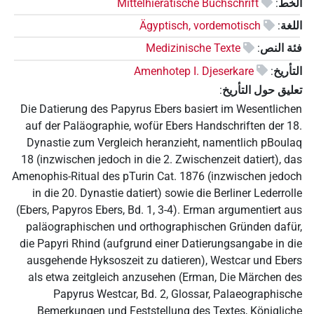
الخط
:
Mittelhieratische Buchschrift
اللغة
:
Ägyptisch, vordemotisch
فئة النص
:
Medizinische Texte
التأريخ
:
Amenhotep I. Djeserkare
تعليق حول التأريخ
:
Die Datierung des Papyrus Ebers basiert im Wesentlichen
auf der Paläographie, wofür Ebers Handschriften der 18.
Dynastie zum Vergleich heranzieht, namentlich pBoulaq
18 (inzwischen jedoch in die 2. Zwischenzeit datiert), das
Amenophis-Ritual des pTurin Cat. 1876 (inzwischen jedoch
in die 20. Dynastie datiert) sowie die Berliner Lederrolle
(Ebers, Papyros Ebers, Bd. 1, 3-4). Erman argumentiert aus
paläographischen und orthographischen Gründen dafür,
die Papyri Rhind (aufgrund einer Datierungsangabe in die
ausgehende Hyksoszeit zu datieren), Westcar und Ebers
als etwa zeitgleich anzusehen (Erman, Die Märchen des
Papyrus Westcar, Bd. 2, Glossar, Palaeographische
Bemerkungen und Feststellung des Textes, Königliche