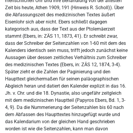
menschlichen Ohr und ihre Behandlung von der ältesten
Zeit bis heute, Athen 1909, 191 (Hinweis R. Scholl)). Über
die Abfassungszeit des medizinischen Textes äußert
Eisenlohr sich aber nicht. Ebers schließt dagegen
kategorisch aus, dass der Text aus der Ptolemäerzeit
stammt (Ebers, in: ZÄS 11, 1873, 41). Er schreibt zwar,
dass der Schreiber der Seitenzahlen von 1-60 mit dem des
Kalenders identisch sein muss, trifft jedoch zunächst keine
Aussagen über dessen zeitliches Verhältnis zum Schreiber
des medizinischen Textes (Ebers, in: ZÄS 12, 1874, 3-4).
Später zieht er die Zahlen der Paginierung und den
Haupttext gleichermaßen für seinen paläographischen
Abgleich heran und datiert den Kalender explizit in das 16.
Jh. v. Chr. und die 18. Dynastie, also ungefähr zeitgleich
mit dem medizinischen Hauptteil (Papyros Ebers, Bd. 1, 3-
4, 9). Da die Nummerierung der Seitenzahlen bis 60 nach
dem Abfassen des Haupttextes hinzugefügt wurde und
das Kalendarium von der gleichen Hand geschrieben
worden ist wie die Seitenzahlen, kann man davon