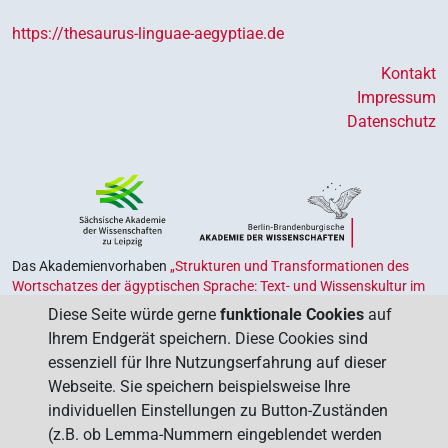
https://thesaurus-linguae-aegyptiae.de
Kontakt
Impressum
Datenschutz
Das Akademienvorhaben
„Strukturen und Transformationen des
Wortschatzes der ägyptischen Sprache: Text- und Wissenskultur im
Alten Ägypten‟
ist Teil des von Bund und Ländern geförderten
Diese Seite würde gerne
funktionale Cookies
auf
Akademienprogramms
, das der Erhaltung, Sicherung und
Ihrem Endgerät speichern. Diese Cookies sind
Vergegenwärtigung unseres kulturellen Erbes dient. Koordiniert wird
essenziell für Ihre Nutzungserfahrung auf dieser
das Programm von der
Union der Deutschen Akademien der
Webseite. Sie speichern beispielsweise Ihre
Wissenschaften
.
individuellen Einstellungen zu Button-Zuständen
(z.B. ob Lemma-Nummern eingeblendet werden