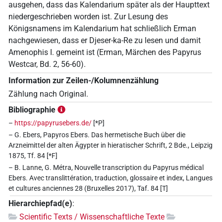
ausgehen, dass das Kalendarium später als der Haupttext
niedergeschrieben worden ist. Zur Lesung des
Königsnamens im Kalendarium hat schließlich Erman
nachgewiesen, dass er Djeser-ka-Re zu lesen und damit
Amenophis I. gemeint ist (Erman, Märchen des Papyrus
Westcar, Bd. 2, 56-60).
Information zur Zeilen-/Kolumnenzählung
Zählung nach Original.
Bibliographie
–
https://papyrusebers.de/
[*P]
– G. Ebers, Papyros Ebers. Das hermetische Buch über die
Arzneimittel der alten Ägypter in hieratischer Schrift, 2 Bde., Leipzig
1875, Tf. 84 [*F]
– B. Lanne, G. Métra, Nouvelle transcription du Papyrus médical
Ebers. Avec translittération, traduction, glossaire et index, Langues
et cultures anciennes 28 (Bruxelles 2017), Taf. 84 [T]
Hierarchiepfad(e)
:
Scientific Texts / Wissenschaftliche Texte