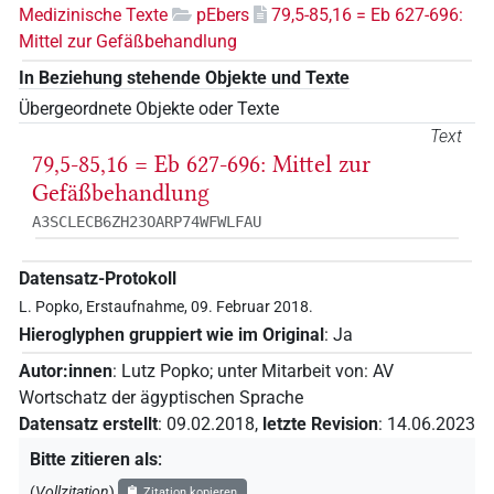
Medizinische Texte
pEbers
79,5-85,16 = Eb 627-696:
Mittel zur Gefäßbehandlung
In Beziehung stehende Objekte und Texte
Übergeordnete Objekte oder Texte
Text
79,5-85,16 = Eb 627-696: Mittel zur
Gefäßbehandlung
A3SCLECB6ZH23OARP74WFWLFAU
Datensatz-Protokoll
L. Popko, Erstaufnahme, 09. Februar 2018.
Hieroglyphen gruppiert wie im Original
:
Ja
Autor:innen
:
Lutz Popko
;
unter Mitarbeit von
:
AV
Wortschatz der ägyptischen Sprache
Datensatz erstellt
:
09.02.2018
,
letzte Revision
:
14.06.2023
Bitte zitieren als
:
(
Vollzitation
)
Zitation kopieren