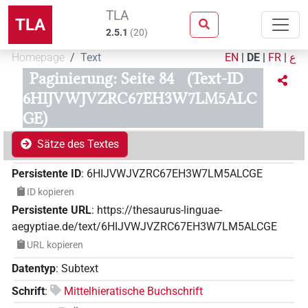
TLA
TLA
2.5.1
(
20
)
Homepage
Text
EN
|
DE
|
FR
|
ع
Paginierung: Seite 84
(Text-ID
6HIJVWJVZRC67EH3W7LM5ALC
GE)
Sätze des Textes
Persistente ID
:
6HIJVWJVZRC67EH3W7LM5ALCGE
ID kopieren
Persistente URL
:
https://thesaurus-linguae-
aegyptiae.de/text/6HIJVWJVZRC67EH3W7LM5ALCGE
URL kopieren
Datentyp
:
Subtext
Schrift
:
Mittelhieratische Buchschrift