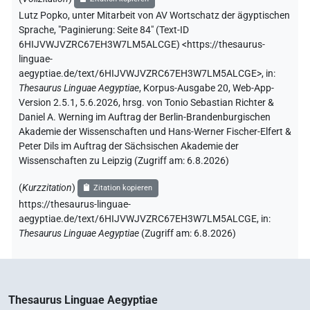
Lutz Popko
,
unter Mitarbeit von
AV Wortschatz der ägyptischen
Sprache
,
"Paginierung: Seite 84" (
Text-ID
6HIJVWJVZRC67EH3W7LM5ALCGE
)
<https://thesaurus-
linguae-
aegyptiae.de/text/6HIJVWJVZRC67EH3W7LM5ALCGE>
,
in
:
Thesaurus Linguae Aegyptiae
,
Korpus-Ausgabe 20, Web-App-
Version 2.5.1, 5.6.2026, hrsg. von Tonio Sebastian Richter &
Daniel A. Werning im Auftrag der Berlin-Brandenburgischen
Akademie der Wissenschaften und Hans-Werner Fischer-Elfert &
Peter Dils im Auftrag der Sächsischen Akademie der
Wissenschaften zu Leipzig (Zugriff am:
6.8.2026
)
(
Kurzzitation
)
Zitation kopieren
https://thesaurus-linguae-
aegyptiae.de/text/6HIJVWJVZRC67EH3W7LM5ALCGE,
in
:
Thesaurus Linguae Aegyptiae
(
Zugriff am
:
6.8.2026
)
Thesaurus Linguae Aegyptiae