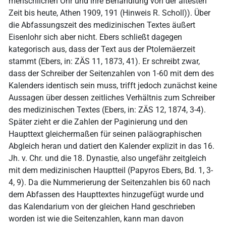
menschlichen Ohr und ihre Behandlung von der ältesten
Zeit bis heute, Athen 1909, 191 (Hinweis R. Scholl)). Über
die Abfassungszeit des medizinischen Textes äußert
Eisenlohr sich aber nicht. Ebers schließt dagegen
kategorisch aus, dass der Text aus der Ptolemäerzeit
stammt (Ebers, in: ZÄS 11, 1873, 41). Er schreibt zwar,
dass der Schreiber der Seitenzahlen von 1-60 mit dem des
Kalenders identisch sein muss, trifft jedoch zunächst keine
Aussagen über dessen zeitliches Verhältnis zum Schreiber
des medizinischen Textes (Ebers, in: ZÄS 12, 1874, 3-4).
Später zieht er die Zahlen der Paginierung und den
Haupttext gleichermaßen für seinen paläographischen
Abgleich heran und datiert den Kalender explizit in das 16.
Jh. v. Chr. und die 18. Dynastie, also ungefähr zeitgleich
mit dem medizinischen Hauptteil (Papyros Ebers, Bd. 1, 3-
4, 9). Da die Nummerierung der Seitenzahlen bis 60 nach
dem Abfassen des Haupttextes hinzugefügt wurde und
das Kalendarium von der gleichen Hand geschrieben
worden ist wie die Seitenzahlen, kann man davon