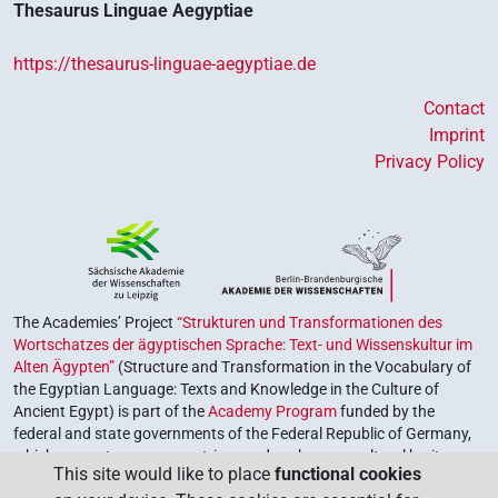
Thesaurus Linguae Aegyptiae
https://thesaurus-linguae-aegyptiae.de
Contact
Imprint
Privacy Policy
The Academies’ Project
“Strukturen und Transformationen des
Wortschatzes der ägyptischen Sprache: Text- und Wissenskultur im
Alten Ägypten”
(Structure and Transformation in the Vocabulary of
the Egyptian Language: Texts and Knowledge in the Culture of
Ancient Egypt) is part of the
Academy Program
funded by the
federal and state governments of the Federal Republic of Germany,
which serves to preserve, retrieve and explore our cultural heritage.
This site would like to place
functional cookies
The program is coordinated by the
Union of the German Academies