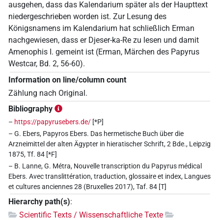
ausgehen, dass das Kalendarium später als der Haupttext
niedergeschrieben worden ist. Zur Lesung des
Königsnamens im Kalendarium hat schließlich Erman
nachgewiesen, dass er Djeser-ka-Re zu lesen und damit
Amenophis I. gemeint ist (Erman, Märchen des Papyrus
Westcar, Bd. 2, 56-60).
Information on line/column count
Zählung nach Original.
Bibliography
–
https://papyrusebers.de/
[*P]
– G. Ebers, Papyros Ebers. Das hermetische Buch über die
Arzneimittel der alten Ägypter in hieratischer Schrift, 2 Bde., Leipzig
1875, Tf. 84 [*F]
– B. Lanne, G. Métra, Nouvelle transcription du Papyrus médical
Ebers. Avec translittération, traduction, glossaire et index, Langues
et cultures anciennes 28 (Bruxelles 2017), Taf. 84 [T]
Hierarchy path(s)
:
Scientific Texts / Wissenschaftliche Texte