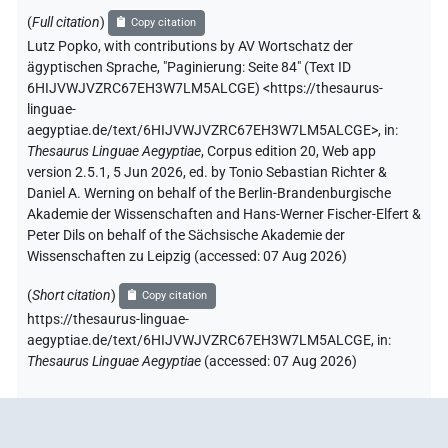
(
Full citation
)
Copy citation
Lutz Popko
,
with contributions by
AV Wortschatz der
ägyptischen Sprache
,
"Paginierung: Seite 84" (
Text ID
6HIJVWJVZRC67EH3W7LM5ALCGE
)
<https://thesaurus-
linguae-
aegyptiae.de/text/6HIJVWJVZRC67EH3W7LM5ALCGE>
,
in
:
Thesaurus Linguae Aegyptiae
,
Corpus edition 20, Web app
version 2.5.1, 5 Jun 2026, ed. by Tonio Sebastian Richter &
Daniel A. Werning on behalf of the Berlin-Brandenburgische
Akademie der Wissenschaften and Hans-Werner Fischer-Elfert &
Peter Dils on behalf of the Sächsische Akademie der
Wissenschaften zu Leipzig (accessed:
07 Aug 2026
)
(
Short citation
)
Copy citation
https://thesaurus-linguae-
aegyptiae.de/text/6HIJVWJVZRC67EH3W7LM5ALCGE,
in
:
Thesaurus Linguae Aegyptiae
(
accessed
:
07 Aug 2026
)