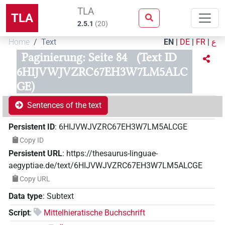
TLA
TLA
2.5.1
(
20
)
Home
Text
EN
|
DE
|
FR
|
ع
Paginierung: Seite 84
(Text ID
6HIJVWJVZRC67EH3W7LM5ALC
GE)
Sentences of the text
Persistent ID
:
6HIJVWJVZRC67EH3W7LM5ALCGE
Copy ID
Persistent URL
:
https://thesaurus-linguae-
aegyptiae.de/text/6HIJVWJVZRC67EH3W7LM5ALCGE
Copy URL
Data type
:
Subtext
Script
:
Mittelhieratische Buchschrift