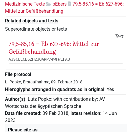
Medizinische Texte
pEbers
79,5-85,16 = Eb 627-696:
Mittel zur Gefäßbehandlung
Related objects and texts
Superordinate objects or texts
Text
79,5-85,16 = Eb 627-696: Mittel zur
Gefäßbehandlung
A3SCLECB6ZH23OARP74WFWLFAU
File protocol
L. Popko, Erstaufnahme, 09. Februar 2018.
Hieroglyphs arranged in quadrats as in original
:
Yes
Author(s)
:
Lutz Popko
;
with contributions by
:
AV
Wortschatz der ägyptischen Sprache
Data file created
:
09 Feb 2018
,
latest revision
:
14 Jun
2023
Please cite as
: