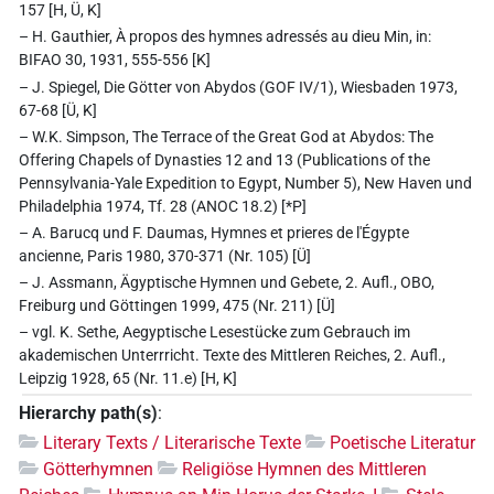
157 [H, Ü, K]
– H. Gauthier, À propos des hymnes adressés au dieu Min, in:
BIFAO 30, 1931, 555-556 [K]
– J. Spiegel, Die Götter von Abydos (GOF IV/1), Wiesbaden 1973,
67-68 [Ü, K]
– W.K. Simpson, The Terrace of the Great God at Abydos: The
Offering Chapels of Dynasties 12 and 13 (Publications of the
Pennsylvania-Yale Expedition to Egypt, Number 5), New Haven und
Philadelphia 1974, Tf. 28 (ANOC 18.2) [*P]
– A. Barucq und F. Daumas, Hymnes et prieres de l'Égypte
ancienne, Paris 1980, 370-371 (Nr. 105) [Ü]
– J. Assmann, Ägyptische Hymnen und Gebete, 2. Aufl., OBO,
Freiburg und Göttingen 1999, 475 (Nr. 211) [Ü]
– vgl. K. Sethe, Aegyptische Lesestücke zum Gebrauch im
akademischen Unterrricht. Texte des Mittleren Reiches, 2. Aufl.,
Leipzig 1928, 65 (Nr. 11.e) [H, K]
Hierarchy path(s)
:
Literary Texts / Literarische Texte
Poetische Literatur
Götterhymnen
Religiöse Hymnen des Mittleren