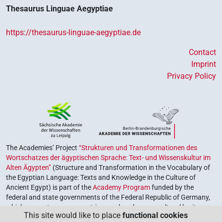
Thesaurus Linguae Aegyptiae
https://thesaurus-linguae-aegyptiae.de
Contact
Imprint
Privacy Policy
The Academies’ Project
“Strukturen und Transformationen des
Wortschatzes der ägyptischen Sprache: Text- und Wissenskultur im
Alten Ägypten”
(Structure and Transformation in the Vocabulary of
the Egyptian Language: Texts and Knowledge in the Culture of
Ancient Egypt) is part of the
Academy Program
funded by the
federal and state governments of the Federal Republic of Germany,
which serves to preserve, retrieve and explore our cultural heritage.
This site would like to place
functional cookies
The program is coordinated by the
Union of the German Academies