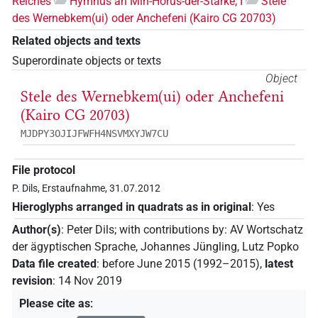
Reiches
Hymnus an Min-Horus-der-Starke, I
Stele
des Wernebkem(ui) oder Anchefeni (Kairo CG 20703)
Related objects and texts
Superordinate objects or texts
Object
Stele des Wernebkem(ui) oder Anchefeni
(Kairo CG 20703)
MJDPY3OJIJFWFH4NSVMXYJW7CU
File protocol
P. Dils, Erstaufnahme, 31.07.2012
Hieroglyphs arranged in quadrats as in original
:
Yes
Author(s)
:
Peter Dils
;
with contributions by
:
AV Wortschatz
der ägyptischen Sprache
,
Johannes Jüngling
,
Lutz Popko
Data file created
:
before June 2015 (1992–2015)
,
latest
revision
:
14 Nov 2019
Please cite as
: