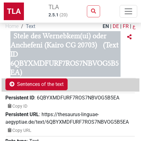
TLA
TLA
2.5.1
(
20
)
Home
Text
EN
|
DE
|
FR
|
ع
Stele des Wernebkem(ui) oder
Anchefeni (Kairo CG 20703)
(Text
ID
6QBYXMDFURF7ROS7NBVOG5B5
EA)
Sentences of the text
Persistent ID
:
6QBYXMDFURF7ROS7NBVOG5B5EA
Copy ID
Persistent URL
:
https://thesaurus-linguae-
aegyptiae.de/text/6QBYXMDFURF7ROS7NBVOG5B5EA
Copy URL