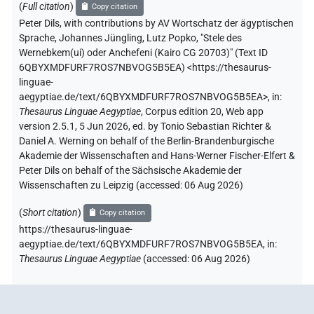
(
Full citation
)
Copy citation
Peter Dils
,
with contributions by
AV Wortschatz der ägyptischen
Sprache
,
Johannes Jüngling
,
Lutz Popko
,
"Stele des
Wernebkem(ui) oder Anchefeni (Kairo CG 20703)" (
Text ID
6QBYXMDFURF7ROS7NBVOG5B5EA
)
<https://thesaurus-
linguae-
aegyptiae.de/text/6QBYXMDFURF7ROS7NBVOG5B5EA>
,
in
:
Thesaurus Linguae Aegyptiae
,
Corpus edition 20, Web app
version 2.5.1, 5 Jun 2026, ed. by Tonio Sebastian Richter &
Daniel A. Werning on behalf of the Berlin-Brandenburgische
Akademie der Wissenschaften and Hans-Werner Fischer-Elfert &
Peter Dils on behalf of the Sächsische Akademie der
Wissenschaften zu Leipzig (accessed:
06 Aug 2026
)
(
Short citation
)
Copy citation
https://thesaurus-linguae-
aegyptiae.de/text/6QBYXMDFURF7ROS7NBVOG5B5EA,
in
:
Thesaurus Linguae Aegyptiae
(
accessed
:
06 Aug 2026
)