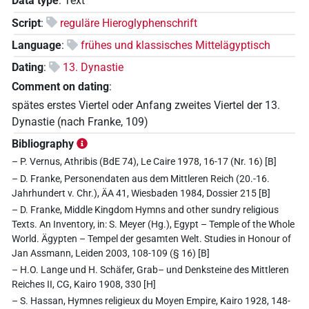
Data type
:
Text
Script
:
reguläre Hieroglyphenschrift
Language
:
frühes und klassisches Mittelägyptisch
Dating
:
13. Dynastie
Comment on dating
:
spätes erstes Viertel oder Anfang zweites Viertel der 13.
Dynastie (nach Franke, 109)
Bibliography
– P. Vernus, Athribis (BdE 74), Le Caire 1978, 16-17 (Nr. 16) [B]
– D. Franke, Personendaten aus dem Mittleren Reich (20.-16.
Jahrhundert v. Chr.), ÄA 41, Wiesbaden 1984, Dossier 215 [B]
– D. Franke, Middle Kingdom Hymns and other sundry religious
Texts. An Inventory, in: S. Meyer (Hg.), Egypt – Temple of the Whole
World. Ägypten – Tempel der gesamten Welt. Studies in Honour of
Jan Assmann, Leiden 2003, 108-109 (§ 16) [B]
– H.O. Lange und H. Schäfer, Grab– und Denksteine des Mittleren
Reiches II, CG, Kairo 1908, 330 [H]
– S. Hassan, Hymnes religieux du Moyen Empire, Kairo 1928, 148-