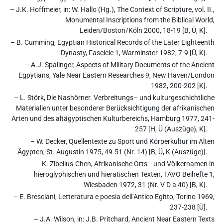
– J.K. Hoffmeier, in: W. Hallo (Hg.), The Context of Scripture, vol. II.,
Monumental Inscriptions from the Biblical World,
Leiden/Boston/Köln 2000, 18-19 [B, Ü, K].
– B. Cumming, Egyptian Historical Records of the Later Eighteenth
Dynasty, Fascicle 1, Warminster 1982, 7-9 [Ü, K].
– A.J. Spalinger, Aspects of Military Documents of the Ancient
Egpytians, Yale Near Eastern Researches 9, New Haven/London
1982, 200-202 [K].
– L. Störk, Die Nashörner. Verbreitungs– und kulturgeschichtliche
Materialien unter besonderer Berücksichtigung der afrikanischen
Arten und des altägyptischen Kulturbereichs, Hamburg 1977, 241-
257 [H, Ü (Auszüge), K].
– W. Decker, Quellentexte zu Sport und Körperkultur im Alten
Ägypten, St. Augustin 1975, 49-51 (Nr. 14) [B, Ü, K (Auszüge)].
– K. Zibelius-Chen, Afrikanische Orts– und Völkernamen in
hieroglyphischen und hieratischen Texten, TAVO Beihefte 1,
Wiesbaden 1972, 31 (Nr. V D a 40) [B, K].
– E. Bresciani, Letteratura e poesia dell’Antico Egitto, Torino 1969,
237-238 [Ü].
– J.A. Wilson, in: J.B. Pritchard, Ancient Near Eastern Texts