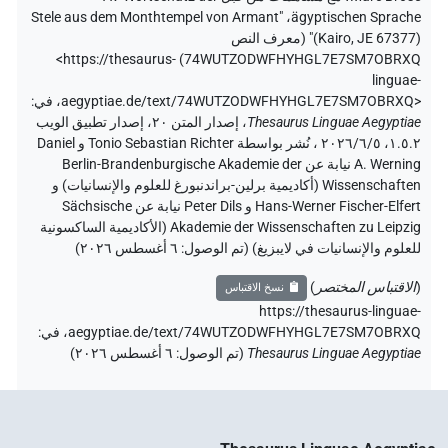
"Stele aus dem Monthtempel von Armant
،
ägyptischen Sprache
(Kairo, JE 67377)" (
معرف النص
<https://thesaurus-
)
74WUTZODWFHYHGL7E7SM7OBRXQ
linguae-
aegyptiae.de/text/74WUTZODWFHYHGL7E7SM7OBRXQ>
،
في
:
Thesaurus Linguae Aegyptiae
،
إصدار المتن ٢٠، إصدار تطبيق الويب
۱.٥.٢، ٢٠٢٦/٦/٥ ، نُشر بواسطة Tonio Sebastian Richter و Daniel
A. Werning نيابة عن Berlin-Brandenburgische Akademie der
Wissenschaften (أكاديمية برلين-براندنبورغ للعلوم والإنسانيات) و
Hans-Werner Fischer-Elfert و Peter Dils نيابة عن Sächsische
Akademie der Wissenschaften zu Leipzig (الأكاديمية الساكسونية
للعلوم والإنسانيات في لايبزيغ) (تم الوصول:
٦ أغسطس ٢٠٢٦
)
(
الاقتباس المختصر
)
نسخ الاقتباس
https://thesaurus-linguae-
aegyptiae.de/text/74WUTZODWFHYHGL7E7SM7OBRXQ،
في
:
Thesaurus Linguae Aegyptiae
(
تم الوصول
:
٦ أغسطس ٢٠٢٦
)