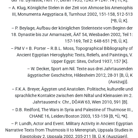
der 18. Dynastie, Heft 17, Berlin 1955, 1243.9-1247.14 [*H, K].
– A. Klug, Königliche Stelen in der Zeit von Ahmose bis Amenophis
III, Monumenta Aegyptiaca 8, Turnhout 2002, 151-158, 512-513
[*B, Ü, K].
– P. Beylage, Aufbau der königlichen Stelentexte vom Beginn der
18. Dynastie bis zur Amarnazeit, ÄAT 54, Wiesbaden 2002, Teil 1:
157-169, Teil 2: 648-651 [*B, Ü, K].
– PM V = B. Porter – R.B.L. Moss, Topographical Bibliography of
Ancient Egyptian Hieroglyphic Texts, Reliefs, and Paintings, V.
Upper Egypt: Sites, Oxford 1937, 157 [K].
– W. Decker, Sport am Nil. Texte aus drei Jahrtausenden
ägyptischer Geschichte, Hildesheim 2012, 28-31 [B, Ü, K
(Auszug)].
– F.K.A. Breyer, Ägypten und Anatolien. Politische, kulturelle und
sprachliche Kontakte zwischen dem Niltal und Kleinasien im 2.
Jahrtausend v. Chr., DÖAW 63, Wien 2010, 591 [B].
– D.B. Redford, The Wars in Syria and Palestine of Thutmose III.,
CHANE 16, Leiden/Boston 2003, 153-159 [B, *Ü, *K].
– P. Lundh, Actor and Event. Military Activity in Ancient Egyptian
Narrative Texts from Thutmosis II to Merenptah, Uppsala Studies in
Egyptology 2, Uppsala 2002, 205-211 [B, Ü, K (Auszüge)].