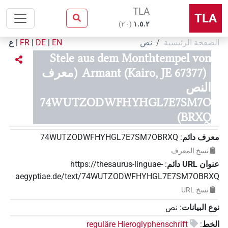
TLA
TLA
)
٢٠
(
۱.٥.٢
الصفحة الرئيسية
نص
EN
|
DE
|
FR
|
ع
Stele aus dem Monthtempel von
Armant (Kairo, JE 67377)
(معرف
النص
74WUTZODWFHYHGL7E7SM7O
BRXQ)
معرف دائم
:
74WUTZODWFHYHGL7E7SM7OBRXQ
نسخ المعرف
عنوان‏ ‏URL‏ دائم
:
https://thesaurus-linguae-
aegyptiae.de/text/74WUTZODWFHYHGL7E7SM7OBRXQ
نسخ‏ ‏URL
نوع البيانات
:
نص
الخط
:
reguläre Hieroglyphenschrift