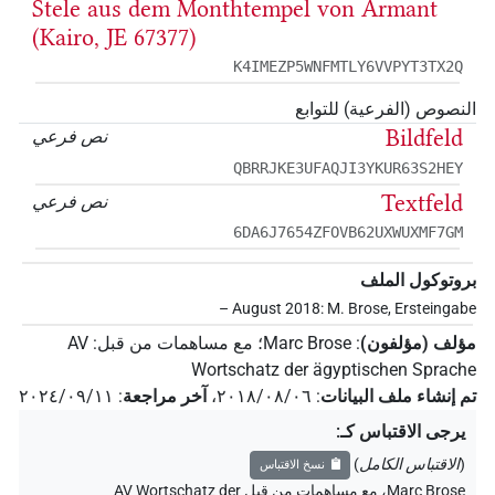
Stele aus dem Monthtempel von Armant
(Kairo, JE 67377)
K4IMEZP5WNFMTLY6VVPYT3TX2Q
النصوص (الفرعية) للتوابع
Bildfeld
نص فرعي
QBRRJKE3UFAQJI3YKUR63S2HEY
Textfeld
نص فرعي
6DA6J7654ZFOVB62UXWUXMF7GM
بروتوكول الملف
– August 2018: M. Brose, Ersteingabe
مؤلف (مؤلفون)
:
Marc Brose
؛
مع مساهمات من قبل
:
AV
Wortschatz der ägyptischen Sprache
تم إنشاء ملف البيانات
:
٢٠١٨/٠٨/٠٦
،
آخر مراجعة
:
٢٠٢٤/٠٩/١١
يرجى الاقتباس كـ
:
(
الاقتباس الكامل
)
نسخ الاقتباس
Marc Brose
،
مع مساهمات من قبل
AV Wortschatz der