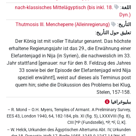
اللغة
:
nach-klassisches Mittelägyptisch (bis inkl. 18.
Dyn.)
التأريخ
:
Thutmosis III. Mencheperre (Alleinregierung)
تعليق حول التأريخ
:
Der König ist mit voller Titulatur genannt. Das höchste
erhaltene Regierungsjahr ist das 29., die Erwähnung einer
Elefantenjagd in Nija (in Syrien), die nachweislich im 33.
Jahr stattfand [genauer: nur für den 8. Feldzug des Jahres
33 sowie bei der Episode der Elefantenjagd wird Nija
speziell erwähnt!], weist auf dieses als Terminus post
quem hin; siehe die Diskussion des Problems bei Klug,
Stelen, 157-158.
ببليوغرافيا
– R. Mond – O.H. Myers, Temples of Armant. A Preliminary Survey,
EES 43, London 1940, 64, 182-184, pls. XI (fig. 5), LXXXVIII (fig. 8),
CIII [*P (Fundstelle), *P, *F, Ü, K].
– W. Helck, Urkunden des Ägyptischen Altertums Abt. IV, Urkunden