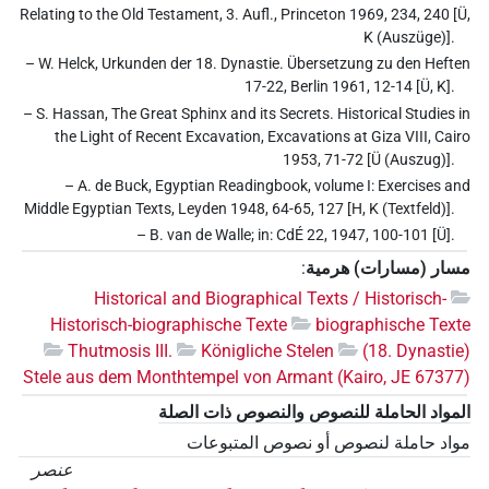
Relating to the Old Testament, 3. Aufl., Princeton 1969, 234, 240 [Ü,
K (Auszüge)].
– W. Helck, Urkunden der 18. Dynastie. Übersetzung zu den Heften
17-22, Berlin 1961, 12-14 [Ü, K].
– S. Hassan, The Great Sphinx and its Secrets. Historical Studies in
the Light of Recent Excavation, Excavations at Giza VIII, Cairo
1953, 71-72 [Ü (Auszug)].
– A. de Buck, Egyptian Readingbook, volume I: Exercises and
Middle Egyptian Texts, Leyden 1948, 64-65, 127 [H, K (Textfeld)].
– B. van de Walle; in: CdÉ 22, 1947, 100-101 [Ü].
مسار (مسارات) هرمية
:
Historical and Biographical Texts / Historisch-
Historisch-biographische Texte
biographische Texte
Thutmosis III.
Königliche Stelen
(18. Dynastie)
Stele aus dem Monthtempel von Armant (Kairo, JE 67377)
المواد الحاملة للنصوص والنصوص ذات الصلة
مواد حاملة لنصوص أو نصوص المتبوعات
عنصر