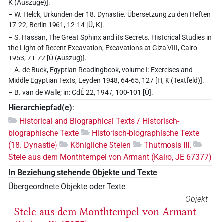
K (Auszüge)].
– W. Helck, Urkunden der 18. Dynastie. Übersetzung zu den Heften
17-22, Berlin 1961, 12-14 [Ü, K].
– S. Hassan, The Great Sphinx and its Secrets. Historical Studies in
the Light of Recent Excavation, Excavations at Giza VIII, Cairo
1953, 71-72 [Ü (Auszug)].
– A. de Buck, Egyptian Readingbook, volume I: Exercises and
Middle Egyptian Texts, Leyden 1948, 64-65, 127 [H, K (Textfeld)].
– B. van de Walle; in: CdÉ 22, 1947, 100-101 [Ü].
Hierarchiepfad(e)
:
Historical and Biographical Texts / Historisch-
biographische Texte
Historisch-biographische Texte
(18. Dynastie)
Königliche Stelen
Thutmosis III.
Stele aus dem Monthtempel von Armant (Kairo, JE 67377)
In Beziehung stehende Objekte und Texte
Übergeordnete Objekte oder Texte
Objekt
Stele aus dem Monthtempel von Armant