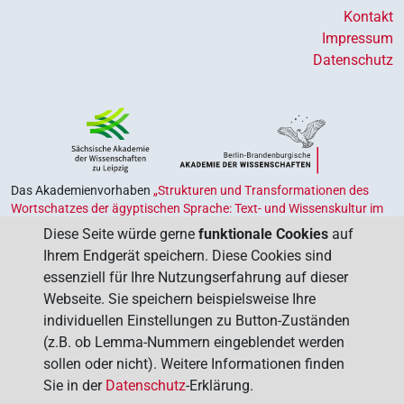
Kontakt
Impressum
Datenschutz
Das Akademienvorhaben
„Strukturen und Transformationen des
Wortschatzes der ägyptischen Sprache: Text- und Wissenskultur im
Alten Ägypten‟
ist Teil des von Bund und Ländern geförderten
Diese Seite würde gerne
funktionale Cookies
auf
Akademienprogramms
, das der Erhaltung, Sicherung und
Ihrem Endgerät speichern. Diese Cookies sind
Vergegenwärtigung unseres kulturellen Erbes dient. Koordiniert wird
essenziell für Ihre Nutzungserfahrung auf dieser
das Programm von der
Union der Deutschen Akademien der
Webseite. Sie speichern beispielsweise Ihre
Wissenschaften
.
individuellen Einstellungen zu Button-Zuständen
(z.B. ob Lemma-Nummern eingeblendet werden
sollen oder nicht). Weitere Informationen finden
Sie in der
Datenschutz
-Erklärung.