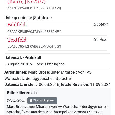
(Kairo, JE 67377)
K4IMEZP5WNFMTLY6VVPYT3TX2Q
Untergeordnete (Sub)texte
Bildfeld
Subtext
QBRRJKE3UFAQJI3YKUR63S2HEY
Textfeld
Subtext
6DA6J7654ZFOVB62UXWUXMF7GM
Datensatz-Protokoll
– August 2018: M. Brose, Ersteingabe
Autor:innen
:
Marc Brose
;
unter Mitarbeit von
:
AV
Wortschatz der ägyptischen Sprache
Datensatz erstellt
:
06.08.2018
,
letzte Revision
:
11.09.2024
Bitte zitieren als
:
(
Vollzitation
)
Zitation kopieren
Marc Brose
,
unter Mitarbeit von
AV Wortschatz der ägyptischen
Sprache
,
"Stele aus dem Monthtempel von Armant (Kairo, JE