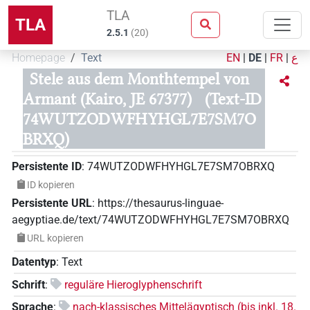
TLA
TLA
2.5.1
(
20
)
Homepage
Text
EN
|
DE
|
FR
|
ع
Stele aus dem Monthtempel von
Armant (Kairo, JE 67377)
(Text-ID
74WUTZODWFHYHGL7E7SM7O
BRXQ)
Persistente ID
:
74WUTZODWFHYHGL7E7SM7OBRXQ
ID kopieren
Persistente URL
:
https://thesaurus-linguae-
aegyptiae.de/text/74WUTZODWFHYHGL7E7SM7OBRXQ
URL kopieren
Datentyp
:
Text
Schrift
:
reguläre Hieroglyphenschrift
Sprache
:
nach-klassisches Mittelägyptisch (bis inkl. 18.