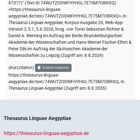
67377)" (
Text-ID 74WUTZODWFHYHGL7E7SM7OBRXQ
)
<https://thesaurus-linguae-
aegyptiae.de/text/74WUTZODWFHYHGL7E7SM7OBRXQ>
,
in
:
Thesaurus Linguae Aegyptiae
,
Korpus-Ausgabe 20, Web-App-
Version 2.5.1, 5.6.2026, hrsg. von Tonio Sebastian Richter &
Daniel A. Werning im Auftrag der Berlin-Brandenburgischen
Akademie der Wissenschaften und Hans-Werner Fischer-Elfert &
Peter Dils im Auftrag der Sächsischen Akademie der
Wissenschaften zu Leipzig (Zugriff am:
8.8.2026
)
(
Kurzzitation
)
Zitation kopieren
https://thesaurus-linguae-
aegyptiae.de/text/74WUTZODWFHYHGL7E7SM7OBRXQ,
in
:
Thesaurus Linguae Aegyptiae
(
Zugriff am
:
8.8.2026
)
Thesaurus Linguae Aegyptiae
https://thesaurus-linguae-aegyptiae.de