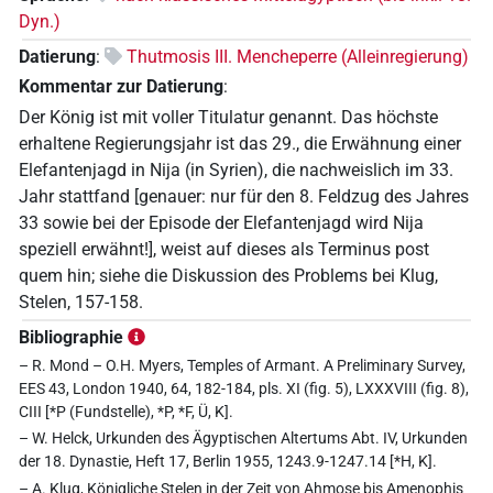
Dyn.)
Datierung
:
Thutmosis III. Mencheperre (Alleinregierung)
Kommentar zur Datierung
:
Der König ist mit voller Titulatur genannt. Das höchste
erhaltene Regierungsjahr ist das 29., die Erwähnung einer
Elefantenjagd in Nija (in Syrien), die nachweislich im 33.
Jahr stattfand [genauer: nur für den 8. Feldzug des Jahres
33 sowie bei der Episode der Elefantenjagd wird Nija
speziell erwähnt!], weist auf dieses als Terminus post
quem hin; siehe die Diskussion des Problems bei Klug,
Stelen, 157-158.
Bibliographie
– R. Mond – O.H. Myers, Temples of Armant. A Preliminary Survey,
EES 43, London 1940, 64, 182-184, pls. XI (fig. 5), LXXXVIII (fig. 8),
CIII [*P (Fundstelle), *P, *F, Ü, K].
– W. Helck, Urkunden des Ägyptischen Altertums Abt. IV, Urkunden
der 18. Dynastie, Heft 17, Berlin 1955, 1243.9-1247.14 [*H, K].
– A. Klug, Königliche Stelen in der Zeit von Ahmose bis Amenophis