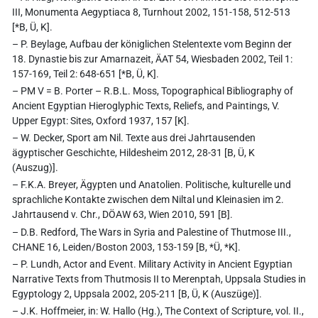
III, Monumenta Aegyptiaca 8, Turnhout 2002, 151-158, 512-513
[*B, Ü, K].
– P. Beylage, Aufbau der königlichen Stelentexte vom Beginn der
18. Dynastie bis zur Amarnazeit, ÄAT 54, Wiesbaden 2002, Teil 1:
157-169, Teil 2: 648-651 [*B, Ü, K].
– PM V = B. Porter – R.B.L. Moss, Topographical Bibliography of
Ancient Egyptian Hieroglyphic Texts, Reliefs, and Paintings, V.
Upper Egypt: Sites, Oxford 1937, 157 [K].
– W. Decker, Sport am Nil. Texte aus drei Jahrtausenden
ägyptischer Geschichte, Hildesheim 2012, 28-31 [B, Ü, K
(Auszug)].
– F.K.A. Breyer, Ägypten und Anatolien. Politische, kulturelle und
sprachliche Kontakte zwischen dem Niltal und Kleinasien im 2.
Jahrtausend v. Chr., DÖAW 63, Wien 2010, 591 [B].
– D.B. Redford, The Wars in Syria and Palestine of Thutmose III.,
CHANE 16, Leiden/Boston 2003, 153-159 [B, *Ü, *K].
– P. Lundh, Actor and Event. Military Activity in Ancient Egyptian
Narrative Texts from Thutmosis II to Merenptah, Uppsala Studies in
Egyptology 2, Uppsala 2002, 205-211 [B, Ü, K (Auszüge)].
– J.K. Hoffmeier, in: W. Hallo (Hg.), The Context of Scripture, vol. II.,