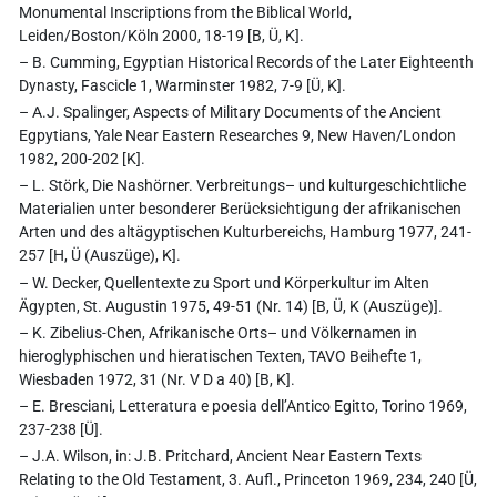
Monumental Inscriptions from the Biblical World,
Leiden/Boston/Köln 2000, 18-19 [B, Ü, K].
– B. Cumming, Egyptian Historical Records of the Later Eighteenth
Dynasty, Fascicle 1, Warminster 1982, 7-9 [Ü, K].
– A.J. Spalinger, Aspects of Military Documents of the Ancient
Egpytians, Yale Near Eastern Researches 9, New Haven/London
1982, 200-202 [K].
– L. Störk, Die Nashörner. Verbreitungs– und kulturgeschichtliche
Materialien unter besonderer Berücksichtigung der afrikanischen
Arten und des altägyptischen Kulturbereichs, Hamburg 1977, 241-
257 [H, Ü (Auszüge), K].
– W. Decker, Quellentexte zu Sport und Körperkultur im Alten
Ägypten, St. Augustin 1975, 49-51 (Nr. 14) [B, Ü, K (Auszüge)].
– K. Zibelius-Chen, Afrikanische Orts– und Völkernamen in
hieroglyphischen und hieratischen Texten, TAVO Beihefte 1,
Wiesbaden 1972, 31 (Nr. V D a 40) [B, K].
– E. Bresciani, Letteratura e poesia dell’Antico Egitto, Torino 1969,
237-238 [Ü].
– J.A. Wilson, in: J.B. Pritchard, Ancient Near Eastern Texts
Relating to the Old Testament, 3. Aufl., Princeton 1969, 234, 240 [Ü,