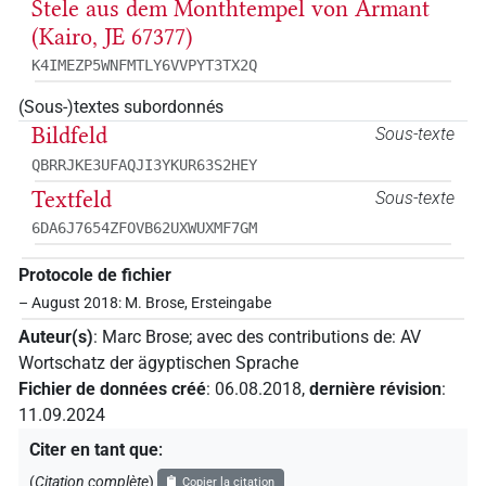
Stele aus dem Monthtempel von Armant
(Kairo, JE 67377)
K4IMEZP5WNFMTLY6VVPYT3TX2Q
(Sous-)textes subordonnés
Bildfeld
Sous-texte
QBRRJKE3UFAQJI3YKUR63S2HEY
Textfeld
Sous-texte
6DA6J7654ZFOVB62UXWUXMF7GM
Protocole de fichier
– August 2018: M. Brose, Ersteingabe
Auteur(s)
:
Marc Brose
;
avec des contributions de
:
AV
Wortschatz der ägyptischen Sprache
Fichier de données créé
:
06.08.2018
,
dernière révision
:
11.09.2024
Citer en tant que
:
(
Citation complète
)
Copier la citation