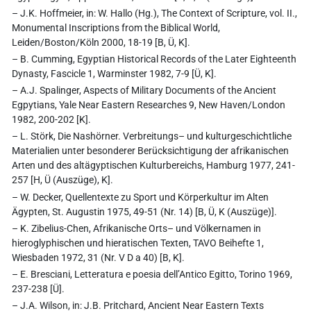
– J.K. Hoffmeier, in: W. Hallo (Hg.), The Context of Scripture, vol. II.,
Monumental Inscriptions from the Biblical World,
Leiden/Boston/Köln 2000, 18-19 [B, Ü, K].
– B. Cumming, Egyptian Historical Records of the Later Eighteenth
Dynasty, Fascicle 1, Warminster 1982, 7-9 [Ü, K].
– A.J. Spalinger, Aspects of Military Documents of the Ancient
Egpytians, Yale Near Eastern Researches 9, New Haven/London
1982, 200-202 [K].
– L. Störk, Die Nashörner. Verbreitungs– und kulturgeschichtliche
Materialien unter besonderer Berücksichtigung der afrikanischen
Arten und des altägyptischen Kulturbereichs, Hamburg 1977, 241-
257 [H, Ü (Auszüge), K].
– W. Decker, Quellentexte zu Sport und Körperkultur im Alten
Ägypten, St. Augustin 1975, 49-51 (Nr. 14) [B, Ü, K (Auszüge)].
– K. Zibelius-Chen, Afrikanische Orts– und Völkernamen in
hieroglyphischen und hieratischen Texten, TAVO Beihefte 1,
Wiesbaden 1972, 31 (Nr. V D a 40) [B, K].
– E. Bresciani, Letteratura e poesia dell’Antico Egitto, Torino 1969,
237-238 [Ü].
– J.A. Wilson, in: J.B. Pritchard, Ancient Near Eastern Texts