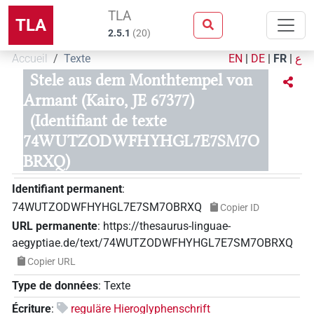
TLA
TLA
2.5.1
(
20
)
Accueil
Texte
EN
|
DE
|
FR
|
ع
Stele aus dem Monthtempel von
Armant (Kairo, JE 67377)
(Identifiant de texte
74WUTZODWFHYHGL7E7SM7O
BRXQ)
Identifiant permanent
:
74WUTZODWFHYHGL7E7SM7OBRXQ
Copier ID
URL permanente
:
https://thesaurus-linguae-
aegyptiae.de/text/74WUTZODWFHYHGL7E7SM7OBRXQ
Copier URL
Type de données
:
Texte
Écriture
:
reguläre Hieroglyphenschrift