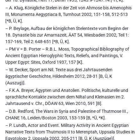
der 18. Dynastie, Heft 17, Berlin 1955, 1243.9-1247.14 [*H, K].
– A. Klug, Königliche Stelen in der Zeit von Ahmose bis Amenophis
III, Monumenta Aegyptiaca 8, Turnhout 2002, 151-158, 512-513
[*B, Ü, K].
– P. Beylage, Aufbau der königlichen Stelentexte vom Beginn der
18. Dynastie bis zur Amarnazeit, ÄAT 54, Wiesbaden 2002, Teil 1:
157-169, Teil 2: 648-651 [*B, Ü, K].
– PM V = B. Porter – R.B.L. Moss, Topographical Bibliography of
Ancient Egyptian Hieroglyphic Texts, Reliefs, and Paintings, V.
Upper Egypt: Sites, Oxford 1937, 157 [K].
– W. Decker, Sport am Nil. Texte aus drei Jahrtausenden
ägyptischer Geschichte, Hildesheim 2012, 28-31 [B, Ü, K
(Auszug)].
– F.K.A. Breyer, Ägypten und Anatolien. Politische, kulturelle und
sprachliche Kontakte zwischen dem Niltal und Kleinasien im 2.
Jahrtausend v. Chr., DÖAW 63, Wien 2010, 591 [B].
– D.B. Redford, The Wars in Syria and Palestine of Thutmose III.,
CHANE 16, Leiden/Boston 2003, 153-159 [B, *Ü, *K].
– P. Lundh, Actor and Event. Military Activity in Ancient Egyptian
Narrative Texts from Thutmosis II to Merenptah, Uppsala Studies in
Egyptology 2, Uppsala 2002, 205-211 [B, Ü, K (Auszüge)].