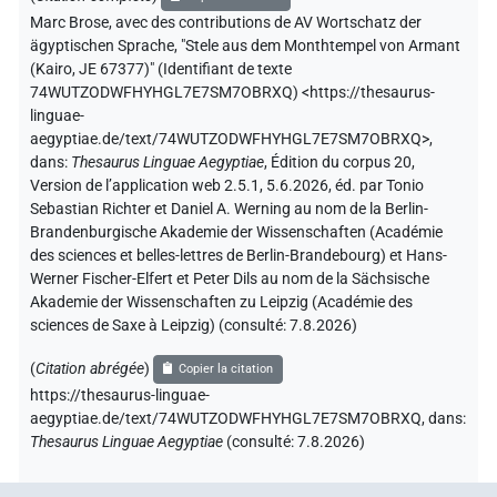
Marc Brose
,
avec des contributions de
AV Wortschatz der
ägyptischen Sprache
,
"Stele aus dem Monthtempel von Armant
(Kairo, JE 67377)" (
Identifiant de texte
74WUTZODWFHYHGL7E7SM7OBRXQ
)
<https://thesaurus-
linguae-
aegyptiae.de/text/74WUTZODWFHYHGL7E7SM7OBRXQ>
,
dans
:
Thesaurus Linguae Aegyptiae
,
Édition du corpus 20,
Version de l’application web 2.5.1, 5.6.2026, éd. par Tonio
Sebastian Richter et Daniel A. Werning au nom de la Berlin-
Brandenburgische Akademie der Wissenschaften (Académie
des sciences et belles-lettres de Berlin-Brandebourg) et Hans-
Werner Fischer-Elfert et Peter Dils au nom de la Sächsische
Akademie der Wissenschaften zu Leipzig (Académie des
sciences de Saxe à Leipzig) (consulté:
7.8.2026
)
(
Citation abrégée
)
Copier la citation
https://thesaurus-linguae-
aegyptiae.de/text/74WUTZODWFHYHGL7E7SM7OBRXQ,
dans
:
Thesaurus Linguae Aegyptiae
(
consulté
:
7.8.2026
)