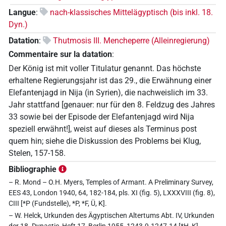
Langue
:
nach-klassisches Mittelägyptisch (bis inkl. 18.
Dyn.)
Datation
:
Thutmosis III. Mencheperre (Alleinregierung)
Commentaire sur la datation
:
Der König ist mit voller Titulatur genannt. Das höchste
erhaltene Regierungsjahr ist das 29., die Erwähnung einer
Elefantenjagd in Nija (in Syrien), die nachweislich im 33.
Jahr stattfand [genauer: nur für den 8. Feldzug des Jahres
33 sowie bei der Episode der Elefantenjagd wird Nija
speziell erwähnt!], weist auf dieses als Terminus post
quem hin; siehe die Diskussion des Problems bei Klug,
Stelen, 157-158.
Bibliographie
– R. Mond – O.H. Myers, Temples of Armant. A Preliminary Survey,
EES 43, London 1940, 64, 182-184, pls. XI (fig. 5), LXXXVIII (fig. 8),
CIII [*P (Fundstelle), *P, *F, Ü, K].
– W. Helck, Urkunden des Ägyptischen Altertums Abt. IV, Urkunden