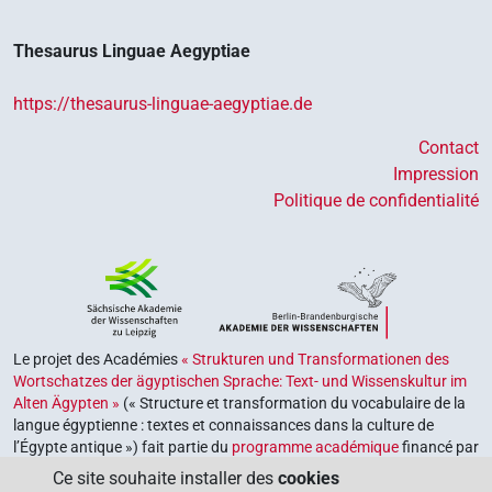
Thesaurus Linguae Aegyptiae
https://thesaurus-linguae-aegyptiae.de
Contact
Impression
Politique de confidentialité
Le projet des Académies
« Strukturen und Transformationen des
Wortschatzes der ägyptischen Sprache: Text- und Wissenskultur im
Alten Ägypten »
(« Structure et transformation du vocabulaire de la
langue égyptienne : textes et connaissances dans la culture de
l’Égypte antique ») fait partie du
programme académique
financé par
le gouvernement fédéral et les gouvernements des Länder de la
Ce site souhaite installer des
cookies
République fédérale d’Allemagne, dont le but est de préserver,