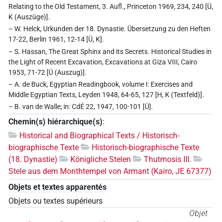
Relating to the Old Testament, 3. Aufl., Princeton 1969, 234, 240 [Ü,
K (Auszüge)].
– W. Helck, Urkunden der 18. Dynastie. Übersetzung zu den Heften
17-22, Berlin 1961, 12-14 [Ü, K].
– S. Hassan, The Great Sphinx and its Secrets. Historical Studies in
the Light of Recent Excavation, Excavations at Giza VIII, Cairo
1953, 71-72 [Ü (Auszug)].
– A. de Buck, Egyptian Readingbook, volume I: Exercises and
Middle Egyptian Texts, Leyden 1948, 64-65, 127 [H, K (Textfeld)].
– B. van de Walle; in: CdÉ 22, 1947, 100-101 [Ü].
Chemin(s) hiérarchique(s)
:
Historical and Biographical Texts / Historisch-
biographische Texte
Historisch-biographische Texte
(18. Dynastie)
Königliche Stelen
Thutmosis III.
Stele aus dem Monthtempel von Armant (Kairo, JE 67377)
Objets et textes apparentés
Objets ou textes supérieurs
Objet