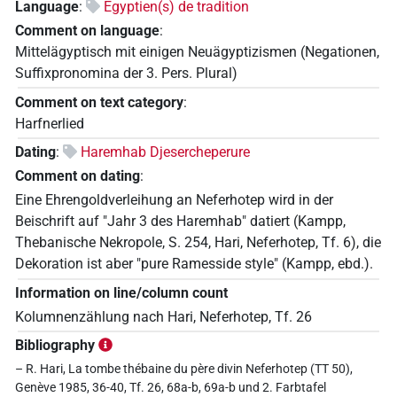
Language
:
Egyptien(s) de tradition
Comment on language
:
Mittelägyptisch mit einigen Neuägyptizismen (Negationen,
Suffixpronomina der 3. Pers. Plural)
Comment on text category
:
Harfnerlied
Dating
:
Haremhab Djesercheperure
Comment on dating
:
Eine Ehrengoldverleihung an Neferhotep wird in der
Beischrift auf "Jahr 3 des Haremhab" datiert (Kampp,
Thebanische Nekropole, S. 254, Hari, Neferhotep, Tf. 6), die
Dekoration ist aber "pure Ramesside style" (Kampp, ebd.).
Information on line/column count
Kolumnenzählung nach Hari, Neferhotep, Tf. 26
Bibliography
– R. Hari, La tombe thébaine du père divin Neferhotep (TT 50),
Genève 1985, 36-40, Tf. 26, 68a-b, 69a-b und 2. Farbtafel