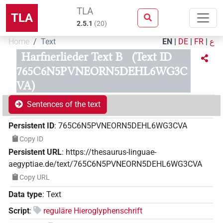
TLA
TLA
2.5.1
(
20
)
Home
Text
EN
|
DE
|
FR
|
ع
Harfnerlieder Text B
(Text ID
765C6N5PVNEORN5DEHL6WG3C
VA)
Sentences of the text
Persistent ID
:
765C6N5PVNEORN5DEHL6WG3CVA
Copy ID
Persistent URL
:
https://thesaurus-linguae-
aegyptiae.de/text/765C6N5PVNEORN5DEHL6WG3CVA
Copy URL
Data type
:
Text
Script
:
reguläre Hieroglyphenschrift