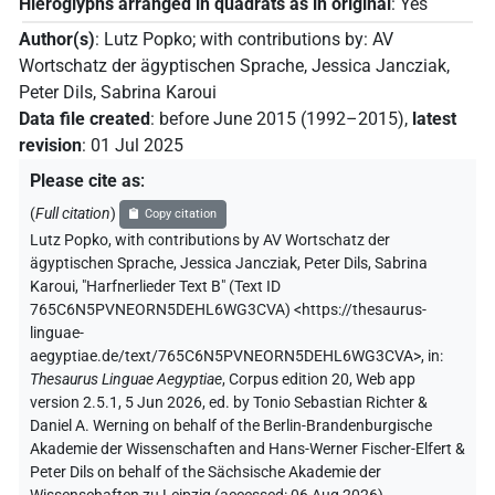
Hieroglyphs arranged in quadrats as in original
:
Yes
Author(s)
:
Lutz Popko
;
with contributions by
:
AV
Wortschatz der ägyptischen Sprache
,
Jessica Jancziak
,
Peter Dils
,
Sabrina Karoui
Data file created
:
before June 2015 (1992–2015)
,
latest
revision
:
01 Jul 2025
Please cite as
:
(
Full citation
)
Copy citation
Lutz Popko
,
with contributions by
AV Wortschatz der
ägyptischen Sprache
,
Jessica Jancziak
,
Peter Dils
,
Sabrina
Karoui
,
"Harfnerlieder Text B" (
Text ID
765C6N5PVNEORN5DEHL6WG3CVA
)
<https://thesaurus-
linguae-
aegyptiae.de/text/765C6N5PVNEORN5DEHL6WG3CVA>
,
in
:
Thesaurus Linguae Aegyptiae
,
Corpus edition 20, Web app
version 2.5.1, 5 Jun 2026, ed. by Tonio Sebastian Richter &
Daniel A. Werning on behalf of the Berlin-Brandenburgische
Akademie der Wissenschaften and Hans-Werner Fischer-Elfert &
Peter Dils on behalf of the Sächsische Akademie der