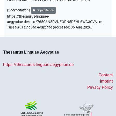
Wissenschaften zu Leipzig (accessed:
06 Aug 2026
)
(
Short citation
)
Copy citation
https://thesaurus-linguae-
aegyptiae.de/text/765C6N5PVNEORN5DEHL6WG3CVA,
in
:
Thesaurus Linguae Aegyptiae
(
accessed
:
06 Aug 2026
)
Thesaurus Linguae Aegyptiae
https://thesaurus-linguae-aegyptiae.de
Contact
Imprint
Privacy Policy