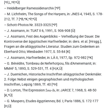
[*F,L,*P,*Ü]
– Heidelberger Ramessidenarchiv [*P]
– M. Lichtheim, The Songs of the Harpers, in: JNES 4, 1945, S. 178-
212, Tf. 7 [*B,*K,*P,*Ü]
– Schott-Photos Nr. 3323-3325 [*P]
– J. Assmann, in: TUAT II 6, 1991, S. 906-908 [Ü]
– J. Assmann, Fest des Augenblicks – Verheißung der Dauer. Die
Kontroverse der ägyptischen Harfnerlieder; in: ders. et al. [Hrsgg.],
Fragen an die altägyptische Literatur. Studien zum Gedenken an
Eberhard Otto; Wiesbaden 1977, S. 55-84 [K]
– J. Assmann, Harfnerlieder, in: LÄ II, 1977, Sp. 972-982 [*K]
– G. Bénédite, Tombeau de Neferhotpou, fils d'Amenemanit; in:
MMAF 5, 1893, S. 529-531, Tf. 4 [H,K,Ü]
– J. Duemichen, Historische Inschriften altägyptischer Denkmäler.
2. Folge: Nebst einigen geographischen und mythologischen
Inschriften, Leipzig 1869, Tf. 40 [*H]
– D. Lorton, The Expression
Šms-ı͗b
, in: JARCE 7, 1968, S. 48-50
[K,*Ü]
– G. Maspero, Etudes égyptiennes; Bd. I; Paris 1886, S. 172-177
[H,Ü]