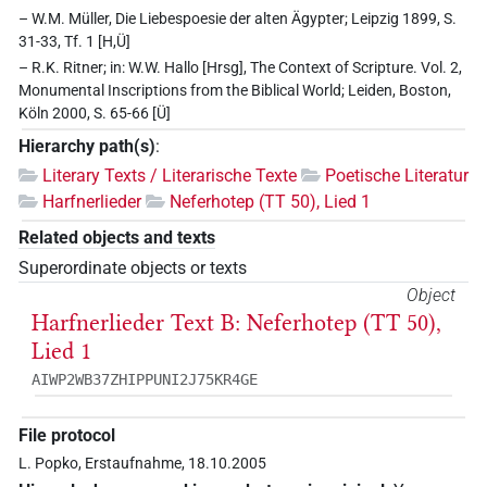
– W.M. Müller, Die Liebespoesie der alten Ägypter; Leipzig 1899, S.
31-33, Tf. 1 [H,Ü]
– R.K. Ritner; in: W.W. Hallo [Hrsg], The Context of Scripture. Vol. 2,
Monumental Inscriptions from the Biblical World; Leiden, Boston,
Köln 2000, S. 65-66 [Ü]
Hierarchy path(s)
:
Literary Texts / Literarische Texte
Poetische Literatur
Harfnerlieder
Neferhotep (TT 50), Lied 1
Related objects and texts
Superordinate objects or texts
Object
Harfnerlieder Text B: Neferhotep (TT 50),
Lied 1
AIWP2WB37ZHIPPUNI2J75KR4GE
File protocol
L. Popko, Erstaufnahme, 18.10.2005