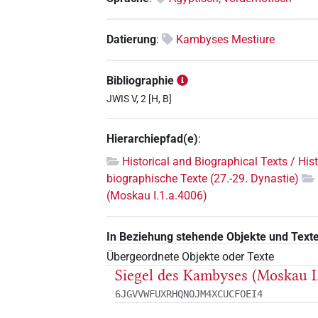
Datierung
:
Kambyses Mestiure
Bibliographie
JWIS V, 2 [H, B]
Hierarchiepfad(e)
:
Historical and Biographical Texts / His
biographische Texte (27.-29. Dynastie)
(Moskau I.1.a.4006)
In Beziehung stehende Objekte und Text
Übergeordnete Objekte oder Texte
Siegel des Kambyses (Moskau I.
6JGVVWFUXRHQNOJM4XCUCFOEI4