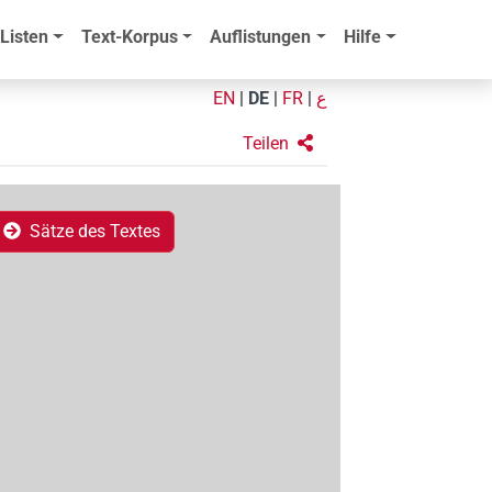
Listen
Text-Korpus
Auflistungen
Hilfe
EN
|
DE
|
FR
|
ع
Teilen
Sätze des Textes