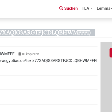
Suchen
TLA
Lemma-
D 77XAQIG3ARGTPJCDLQBHWMFFFI)
HWMFFFI
ID kopieren
guae-aegyptiae.de/text/77XAQIG3ARGTPJCDLQBHWMFFFI