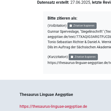
Datensatz erstellt
:
27.06.2025
,
letzte Rev
Bitte zitieren als
:
(
Vollzitation
)
Zitation kopieren
Gunnar Sperveslage
,
"Siegelinschrift" (
Te
aegyptiae.de/text/77XAQIG3ARGTPJC
Tonio Sebastian Richter & Daniel A. Wern
Dils im Auftrag der Sächsischen Akademie
(
Kurzzitation
)
Zitation kopieren
https://thesaurus-linguae-aegyptiae
Thesaurus Linguae Aegyptiae
https://thesaurus-linguae-aegyptiae.de