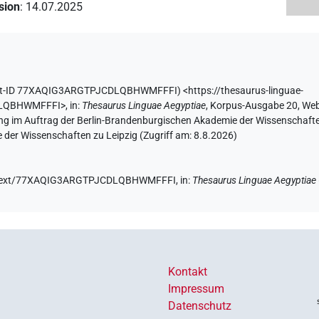
ision
:
14.07.2025
xt-ID 77XAQIG3ARGTPJCDLQBHWMFFFI
)
<https://thesaurus-linguae-
DLQBHWMFFFI>
,
in
:
Thesaurus Linguae Aegyptiae
,
Korpus-Ausgabe 20, Web-
ing im Auftrag der Berlin-Brandenburgischen Akademie der Wissenschafte
 der Wissenschaften zu Leipzig (Zugriff am:
8.8.2026
)
.de/text/77XAQIG3ARGTPJCDLQBHWMFFFI,
in
:
Thesaurus Linguae Aegyptiae
Kontakt
Impressum
Datenschutz