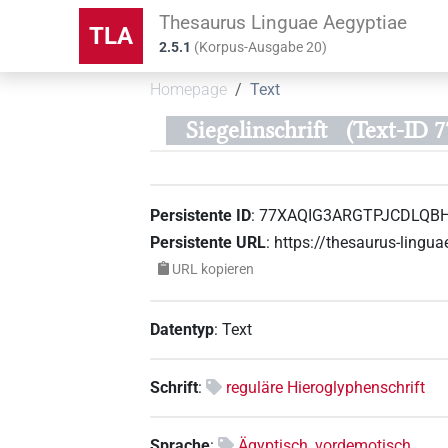
Thesaurus Linguae Aegyptiae
TLA
2.5.1
(
Korpus-Ausgabe
20
)
Homepage
Text
Siegelinschrift
(Text-I
Persistente ID
:
77XAQIG3ARGTPJCDLQB
Persistente URL
:
https://thesaurus-lin
URL kopieren
Datentyp
:
Text
Schrift
:
reguläre Hieroglyphenschrift
Sprache
:
Ägyptisch, vordemotisch