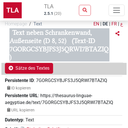
TLA
TLA
2.5.1
(
20
)
Homepage
Text
EN
|
DE
|
FR
|
ع
Text neben Schrankenwand,
Außenseite (D 8, 52)
(Text-ID
7GORGCSYBJFS3J5QRWI7BTAZIQ
)
Sätze des Textes
Persistente ID
:
7GORGCSYBJFS3J5QRWI7BTAZIQ
ID kopieren
Persistente URL
:
https://thesaurus-linguae-
aegyptiae.de/text/7GORGCSYBJFS3J5QRWI7BTAZIQ
URL kopieren
Datentyp
:
Text