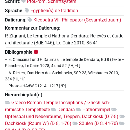
Schrift
:
Ptol.-röm. Schriftsystem
Sprache
:
Egyptien(s) de tradition
Datierung
:
Kleopatra VII. Philopator (Gesamtzeitraum)
Kommentar zur Datierung
:
P. Zignani, Le temple d'Hathor à Dendara: Relevés et étude
architecturale (BdE 146), Le Caire 2010, 35-41
Bibliographie
– E. Chassinat und F. Daumas, Le temple de Dendara, Bd 8 (Texte +
Planches), Le Caire 1978, 4 und 52 [*H, *L]
– A. Rickert, Das Horn des Steinbocks, SSR 23, Wiesbaden 2019,
234 [*U, *Ü]
– Photos HAdW C1214–1217 [*P]
Hierarchiepfad(e)
:
Graeco-Roman Temple Inscriptions / Griechisch-
römische Tempeltexte
Dendara
Hathortempel
Opfersaal und Nebenräume, Treppen, Dachkiosk (D 7-8)
Dachkiosk (Raum W') (D 8, 1-70)
Säulen (D 8, 44-70)