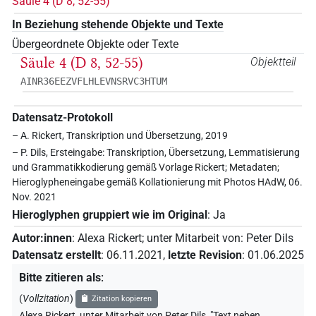
Säule 4 (D 8, 52-55)
In Beziehung stehende Objekte und Texte
Übergeordnete Objekte oder Texte
Säule 4 (D 8, 52-55)
Objektteil
AINR36EEZVFLHLEVNSRVC3HTUM
Datensatz-Protokoll
– A. Rickert, Transkription und Übersetzung, 2019
– P. Dils, Ersteingabe: Transkription, Übersetzung, Lemmatisierung
und Grammatikkodierung gemäß Vorlage Rickert; Metadaten;
Hieroglypheneingabe gemäß Kollationierung mit Photos HAdW, 06.
Nov. 2021
Hieroglyphen gruppiert wie im Original
:
Ja
Autor:innen
:
Alexa Rickert
;
unter Mitarbeit von
:
Peter Dils
Datensatz erstellt
:
06.11.2021
,
letzte Revision
:
01.06.2025
Bitte zitieren als
:
(
Vollzitation
)
Zitation kopieren
Alexa Rickert
,
unter Mitarbeit von
Peter Dils
,
"Text neben