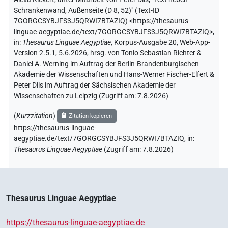
Schrankenwand, Außenseite (D 8, 52)" (
Text-ID
7GORGCSYBJFS3J5QRWI7BTAZIQ
)
<https://thesaurus-
linguae-aegyptiae.de/text/7GORGCSYBJFS3J5QRWI7BTAZIQ>
,
in
:
Thesaurus Linguae Aegyptiae
,
Korpus-Ausgabe 20, Web-App-
Version 2.5.1, 5.6.2026, hrsg. von Tonio Sebastian Richter &
Daniel A. Werning im Auftrag der Berlin-Brandenburgischen
Akademie der Wissenschaften und Hans-Werner Fischer-Elfert &
Peter Dils im Auftrag der Sächsischen Akademie der
Wissenschaften zu Leipzig (Zugriff am:
7.8.2026
)
(
Kurzzitation
)
Zitation kopieren
https://thesaurus-linguae-
aegyptiae.de/text/7GORGCSYBJFS3J5QRWI7BTAZIQ,
in
:
Thesaurus Linguae Aegyptiae
(
Zugriff am
:
7.8.2026
)
Thesaurus Linguae Aegyptiae
https://thesaurus-linguae-aegyptiae.de