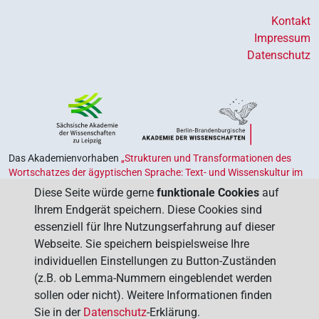
Kontakt
Impressum
Datenschutz
Das Akademienvorhaben
„Strukturen und Transformationen des
Wortschatzes der ägyptischen Sprache: Text- und Wissenskultur im
Alten Ägypten‟
ist Teil des von Bund und Ländern geförderten
Diese Seite würde gerne
funktionale Cookies
auf
Akademienprogramms
, das der Erhaltung, Sicherung und
Ihrem Endgerät speichern. Diese Cookies sind
Vergegenwärtigung unseres kulturellen Erbes dient. Koordiniert wird
essenziell für Ihre Nutzungserfahrung auf dieser
das Programm von der
Union der Deutschen Akademien der
Webseite. Sie speichern beispielsweise Ihre
Wissenschaften
.
individuellen Einstellungen zu Button-Zuständen
(z.B. ob Lemma-Nummern eingeblendet werden
sollen oder nicht). Weitere Informationen finden
Sie in der
Datenschutz
-Erklärung.