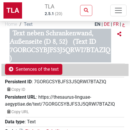
TLA
TLA
2.5.1
(
20
)
Home
Text
EN
|
DE
|
FR
|
ع
Text neben Schrankenwand,
Außenseite (D 8, 52)
(Text ID
7GORGCSYBJFS3J5QRWI7BTAZIQ
)
Sentences of the text
Persistent ID
:
7GORGCSYBJFS3J5QRWI7BTAZIQ
Copy ID
Persistent URL
:
https://thesaurus-linguae-
aegyptiae.de/text/7GORGCSYBJFS3J5QRWI7BTAZIQ
Copy URL
Data type
:
Text