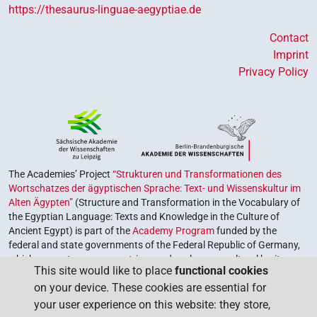
https://thesaurus-linguae-aegyptiae.de
Contact
Imprint
Privacy Policy
The Academies’ Project
“Strukturen und Transformationen des
Wortschatzes der ägyptischen Sprache: Text- und Wissenskultur im
Alten Ägypten”
(Structure and Transformation in the Vocabulary of
the Egyptian Language: Texts and Knowledge in the Culture of
Ancient Egypt) is part of the
Academy Program
funded by the
federal and state governments of the Federal Republic of Germany,
which serves to preserve, retrieve and explore our cultural heritage.
This site would like to place
functional cookies
The program is coordinated by the
Union of the German Academies
on your device. These cookies are essential for
of Sciences and Humanities
.
your user experience on this website: they store,