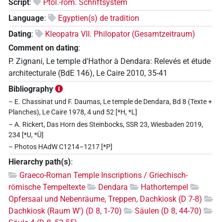
Script
:
Ptol.-röm. Schriftsystem
Language
:
Egyptien(s) de tradition
Dating
:
Kleopatra VII. Philopator (Gesamtzeitraum)
Comment on dating
:
P. Zignani, Le temple d'Hathor à Dendara: Relevés et étude
architecturale (BdE 146), Le Caire 2010, 35-41
Bibliography
– E. Chassinat und F. Daumas, Le temple de Dendara, Bd 8 (Texte +
Planches), Le Caire 1978, 4 und 52 [*H, *L]
– A. Rickert, Das Horn des Steinbocks, SSR 23, Wiesbaden 2019,
234 [*U, *Ü]
– Photos HAdW C1214–1217 [*P]
Hierarchy path(s)
:
Graeco-Roman Temple Inscriptions / Griechisch-
römische Tempeltexte
Dendara
Hathortempel
Opfersaal und Nebenräume, Treppen, Dachkiosk (D 7-8)
Dachkiosk (Raum W') (D 8, 1-70)
Säulen (D 8, 44-70)