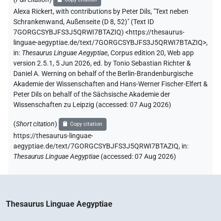
Alexa Rickert
,
with contributions by
Peter Dils
,
"Text neben
Schrankenwand, Außenseite (D 8, 52)" (
Text ID
7GORGCSYBJFS3J5QRWI7BTAZIQ
)
<https://thesaurus-
linguae-aegyptiae.de/text/7GORGCSYBJFS3J5QRWI7BTAZIQ>
,
in
:
Thesaurus Linguae Aegyptiae
,
Corpus edition 20, Web app
version 2.5.1, 5 Jun 2026, ed. by Tonio Sebastian Richter &
Daniel A. Werning on behalf of the Berlin-Brandenburgische
Akademie der Wissenschaften and Hans-Werner Fischer-Elfert &
Peter Dils on behalf of the Sächsische Akademie der
Wissenschaften zu Leipzig (accessed:
07 Aug 2026
)
(
Short citation
)
Copy citation
https://thesaurus-linguae-
aegyptiae.de/text/7GORGCSYBJFS3J5QRWI7BTAZIQ,
in
:
Thesaurus Linguae Aegyptiae
(
accessed
:
07 Aug 2026
)
Thesaurus Linguae Aegyptiae