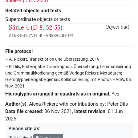
Säule 4 (D 8, 52-55)
Related objects and texts
Superordinate objects or texts
Säule 4 (D 8, 52-55)
Object part
AINR36EEZVFLHLEVNSRVC3HTUM
File protocol
– A. Rickert, Transkription und Übersetzung, 2019
– P. Dils, Ersteingabe: Transkription, Übersetzung, Lemmatisierung
und Grammatikkodierung gemäß Vorlage Rickert; Metadaten;
Hieroglypheneingabe gemäß Kollationierung mit Photos HAdW, 06.
Nov. 2021
Hieroglyphs arranged in quadrats as in original
:
Yes
Author(s)
:
Alexa Rickert
;
with contributions by
:
Peter Dils
Data file created
:
06 Nov 2021
,
latest revision
:
01 Jun
2025
Please cite as
:
(
Full citation
)
Copy citation