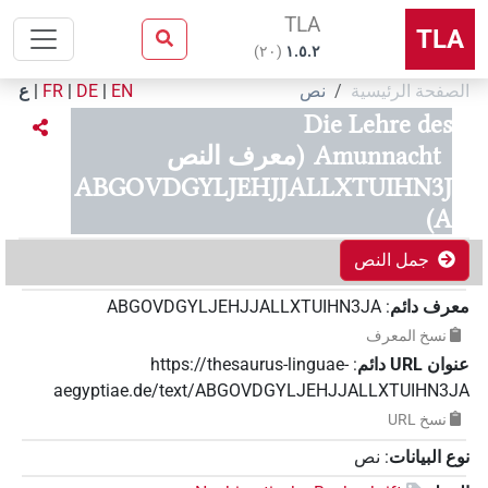
TLA
TLA
)
٢٠
(
۱.٥.٢
الصفحة الرئيسية
نص
EN
|
DE
|
FR
|
ع
Die Lehre des
Amunnacht
(معرف النص
ABGOVDGYLJEHJJALLXTUIHN3J
A)
جمل النص
معرف دائم
:
ABGOVDGYLJEHJJALLXTUIHN3JA
نسخ المعرف
عنوان‏ ‏URL‏ دائم
:
https://thesaurus-linguae-
aegyptiae.de/text/ABGOVDGYLJEHJJALLXTUIHN3JA
نسخ‏ ‏URL
نوع البيانات
:
نص