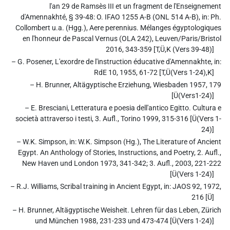
l'an 29 de Ramsès III et un fragment de l'Enseignement
d'Amennakhté, § 39-48: O. IFAO 1255 A-B (ONL 514 A-B), in: Ph.
Collombert u.a. (Hgg.), Aere perennius. Mélanges égyptologiques
en l'honneur de Pascal Vernus (OLA 242), Leuven/Paris/Bristol
2016, 343-359 [T,Ü,K (Vers 39-48)]
– G. Posener, L'exordre de l'instruction éducative d'Amennakhte, in:
RdE 10, 1955, 61-72 [T,Ü(Vers 1-24),K]
– H. Brunner, Altägyptische Erziehung, Wiesbaden 1957, 179
[Ü(Vers1-24)]
– E. Bresciani, Letteratura e poesia dell'antico Egitto. Cultura e
società attraverso i testi, 3. Aufl., Torino 1999, 315-316 [Ü(Vers 1-
24)]
– W.K. Simpson, in: W.K. Simpson (Hg.), The Literature of Ancient
Egypt. An Anthology of Stories, Instructions, and Poetry, 2. Aufl.,
New Haven und London 1973, 341-342; 3. Aufl., 2003, 221-222
[Ü(Vers 1-24)]
– R.J. Williams, Scribal training in Ancient Egypt, in: JAOS 92, 1972,
216 [Ü]
– H. Brunner, Altägyptische Weisheit. Lehren für das Leben, Zürich
und München 1988, 231-233 und 473-474 [Ü(Vers 1-24)]