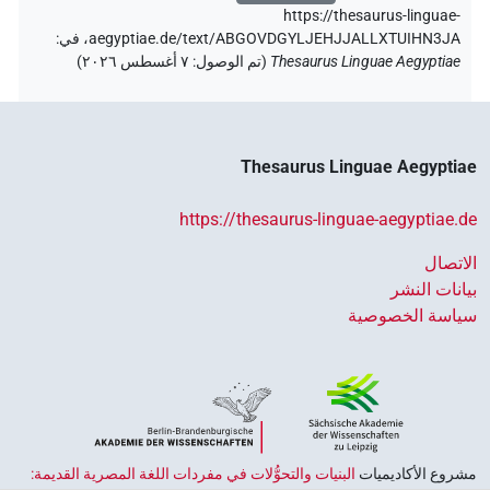
https://thesaurus-linguae-
aegyptiae.de/text/ABGOVDGYLJEHJJALLXTUIHN3JA،
في
:
Thesaurus Linguae Aegyptiae
(
تم الوصول
:
٧ أغسطس ٢٠٢٦
)
Thesaurus Linguae Aegyptiae
https://thesaurus-linguae-aegyptiae.de
الاتصال
بيانات النشر
سياسة الخصوصية
مشروع الأكاديميات ‏
البنيات والتحوُّلات في مفردات اللغة المصرية القديمة: