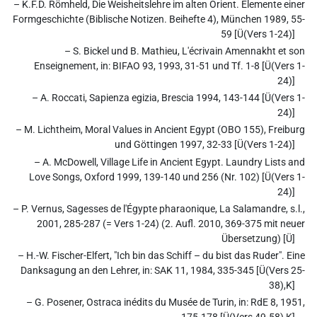
– K.F.D. Römheld, Die Weisheitslehre im alten Orient. Elemente einer
Formgeschichte (Biblische Notizen. Beihefte 4), München 1989, 55-
59 [Ü(Vers 1-24)]
– S. Bickel und B. Mathieu, L'écrivain Amennakht et son
Enseignement, in: BIFAO 93, 1993, 31-51 und Tf. 1-8 [Ü(Vers 1-
24)]
– A. Roccati, Sapienza egizia, Brescia 1994, 143-144 [Ü(Vers 1-
24)]
– M. Lichtheim, Moral Values in Ancient Egypt (OBO 155), Freiburg
und Göttingen 1997, 32-33 [Ü(Vers 1-24)]
– A. McDowell, Village Life in Ancient Egypt. Laundry Lists and
Love Songs, Oxford 1999, 139-140 und 256 (Nr. 102) [Ü(Vers 1-
24)]
– P. Vernus, Sagesses de l'Égypte pharaonique, La Salamandre, s.l.,
2001, 285-287 (= Vers 1-24) (2. Aufl. 2010, 369-375 mit neuer
Übersetzung) [Ü]
– H.-W. Fischer-Elfert, "Ich bin das Schiff – du bist das Ruder". Eine
Danksagung an den Lehrer, in: SAK 11, 1984, 335-345 [Ü(Vers 25-
38),K]
– G. Posener, Ostraca inédits du Musée de Turin, in: RdE 8, 1951,