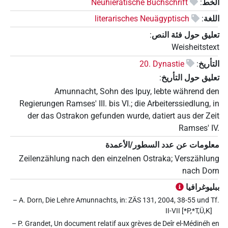
الخط
:
Neuhieratische Buchschrift
اللغة
:
literarisches Neuägyptisch
تعليق حول فئة النص
:
Weisheitstext
التأريخ
:
20. Dynastie
تعليق حول التأريخ
:
Amunnacht, Sohn des Ipuy, lebte während den
Regierungen Ramses' III. bis VI.; die Arbeiterssiedlung, in
der das Ostrakon gefunden wurde, datiert aus der Zeit
Ramses' IV.
معلومات عن عدد السطور/الأعمدة
Zeilenzählung nach den einzelnen Ostraka; Verszählung
nach Dorn
ببليوغرافيا
– A. Dorn, Die Lehre Amunnachts, in: ZÄS 131, 2004, 38-55 und Tf.
II-VII [*P,*T,Ü,K]
– P. Grandet, Un document relatif aux grèves de Deîr el-Médinéh en