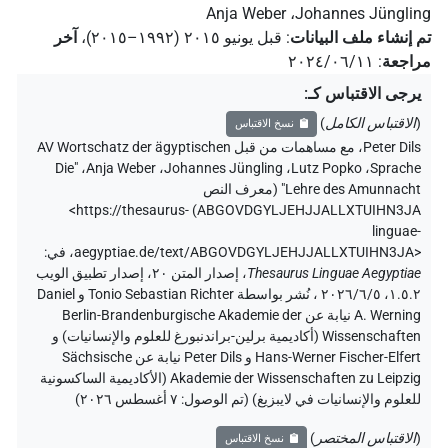
Anja Weber
،
Johannes Jüngling
تم إنشاء ملف البيانات
:
قبل يونيو ۲۰۱٥ (۱۹۹۲–۲۰۱٥)
،
آخر
مراجعة
:
٢٠٢٤/٠٦/١١
يرجى الاقتباس كـ
:
(
الاقتباس الكامل
)
نسخ الاقتباس
Peter Dils
،
مع مساهمات من قبل
AV Wortschatz der ägyptischen
"Die
،
Anja Weber
،
Johannes Jüngling
،
Lutz Popko
،
Sprache
Lehre des Amunnacht" (
معرف النص
<https://thesaurus-
)
ABGOVDGYLJEHJJALLXTUIHN3JA
linguae-
aegyptiae.de/text/ABGOVDGYLJEHJJALLXTUIHN3JA>
،
في
:
Thesaurus Linguae Aegyptiae
،
إصدار المتن ٢٠، إصدار تطبيق الويب
۱.٥.٢، ٢٠٢٦/٦/٥ ، نُشر بواسطة Tonio Sebastian Richter و Daniel
A. Werning نيابة عن Berlin-Brandenburgische Akademie der
Wissenschaften (أكاديمية برلين-براندنبورغ للعلوم والإنسانيات) و
Hans-Werner Fischer-Elfert و Peter Dils نيابة عن Sächsische
Akademie der Wissenschaften zu Leipzig (الأكاديمية الساكسونية
للعلوم والإنسانيات في لايبزيغ) (تم الوصول:
٧ أغسطس ٢٠٢٦
)
(
الاقتباس المختصر
)
نسخ الاقتباس