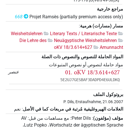
175-178 [Ü(Vers 49-58),K]
مراجع خارجية
668
Projet Ramsès (partially premium access only)
مسار (مسارات) هرمية
:
Weisheitslehren
Literary Texts / Literarische Texte
Die Lehre des
Neuägyptische Weisheitslehren
oKV 18/3.614+627
Amunnacht
المواد الحاملة للنصوص والنصوص ذات الصلة
مواد حاملة لنصوص أو نصوص المتبوعات
01. oKV 18/3.614+627
عنصر
5E2UJ7GESBAF3DADPD4E6ULDKQ
بروتوكول الملف
P. Dils, Erstaufnahme, 21.06.2007
العلامات الهيروغليفية مُرتبة في مربعات كما في الأصل
:
نعم
مؤلف (مؤلفون)
:
Peter Dils
؛
مع مساهمات من قبل
:
AV
،
Lutz Popko
،
Wortschatz der ägyptischen Sprache