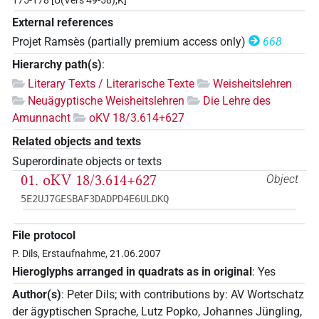
175-178 [Ü(Vers 49-58),K]
External references
Projet Ramsès (partially premium access only)
668
Hierarchy path(s)
:
Literary Texts / Literarische Texte
Weisheitslehren
Neuägyptische Weisheitslehren
Die Lehre des
Amunnacht
oKV 18/3.614+627
Related objects and texts
Superordinate objects or texts
01. oKV 18/3.614+627
Object
5E2UJ7GESBAF3DADPD4E6ULDKQ
File protocol
P. Dils, Erstaufnahme, 21.06.2007
Hieroglyphs arranged in quadrats as in original
:
Yes
Author(s)
:
Peter Dils
;
with contributions by
:
AV Wortschatz
der ägyptischen Sprache
,
Lutz Popko
,
Johannes Jüngling
,