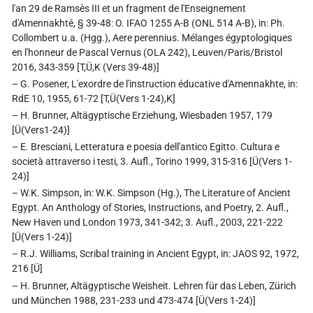
l'an 29 de Ramsès III et un fragment de l'Enseignement
d'Amennakhté, § 39-48: O. IFAO 1255 A-B (ONL 514 A-B), in: Ph.
Collombert u.a. (Hgg.), Aere perennius. Mélanges égyptologiques
en l'honneur de Pascal Vernus (OLA 242), Leuven/Paris/Bristol
2016, 343-359 [T,Ü,K (Vers 39-48)]
– G. Posener, L'exordre de l'instruction éducative d'Amennakhte, in:
RdE 10, 1955, 61-72 [T,Ü(Vers 1-24),K]
– H. Brunner, Altägyptische Erziehung, Wiesbaden 1957, 179
[Ü(Vers1-24)]
– E. Bresciani, Letteratura e poesia dell'antico Egitto. Cultura e
società attraverso i testi, 3. Aufl., Torino 1999, 315-316 [Ü(Vers 1-
24)]
– W.K. Simpson, in: W.K. Simpson (Hg.), The Literature of Ancient
Egypt. An Anthology of Stories, Instructions, and Poetry, 2. Aufl.,
New Haven und London 1973, 341-342; 3. Aufl., 2003, 221-222
[Ü(Vers 1-24)]
– R.J. Williams, Scribal training in Ancient Egypt, in: JAOS 92, 1972,
216 [Ü]
– H. Brunner, Altägyptische Weisheit. Lehren für das Leben, Zürich
und München 1988, 231-233 und 473-474 [Ü(Vers 1-24)]