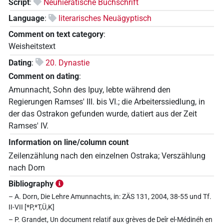
Script
:
Neuhieratische Buchschrift
Language
:
literarisches Neuägyptisch
Comment on text category
:
Weisheitstext
Dating
:
20. Dynastie
Comment on dating
:
Amunnacht, Sohn des Ipuy, lebte während den
Regierungen Ramses' III. bis VI.; die Arbeiterssiedlung, in
der das Ostrakon gefunden wurde, datiert aus der Zeit
Ramses' IV.
Information on line/column count
Zeilenzählung nach den einzelnen Ostraka; Verszählung
nach Dorn
Bibliography
– A. Dorn, Die Lehre Amunnachts, in: ZÄS 131, 2004, 38-55 und Tf.
II-VII [*P,*T,Ü,K]
– P. Grandet, Un document relatif aux grèves de Deîr el-Médinéh en