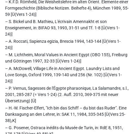
– K.F.D. Römheld, Die Weisheitslehre im alten Orient. Elemente einer
Formgeschichte (Biblische Notizen. Beihefte 4), München 1989, 55-
59 [Ü(Vers 1-24)]
– S. Bickel und B. Mathieu, L'écrivain Amennakht et son
Enseignement, in: BIFAO 93, 1993, 31-51 und Tf. 1-8 [Ü(Vers 1-
24)]
– A. Roccati, Sapienza egizia, Brescia 1994, 143-144 [Ü(Vers 1-
24)]
– M. Lichtheim, Moral Values in Ancient Egypt (OBO 155), Freiburg
und Göttingen 1997, 32-33 [Ü(Vers 1-24)]
– A. McDowell, Village Life in Ancient Egypt. Laundry Lists and
Love Songs, Oxford 1999, 139-140 und 256 (Nr. 102) [Ü(Vers 1-
24)]
– P. Vernus, Sagesses de l'Égypte pharaonique, La Salamandre, s.l.,
2001, 285-287 (= Vers 1-24) (2. Aufl. 2010, 369-375 mit neuer
Übersetzung) [Ü]
– H.-W. Fischer-Elfert, "Ich bin das Schiff – du bist das Ruder". Eine
Danksagung an den Lehrer, in: SAK 11, 1984, 335-345 [Ü(Vers 25-
38),K]
– G. Posener, Ostraca inédits du Musée de Turin, in: RdE 8, 1951,