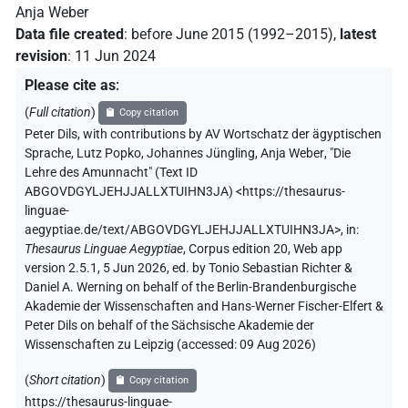
Anja Weber
Data file created
:
before June 2015 (1992–2015)
,
latest
revision
:
11 Jun 2024
Please cite as
:
(
Full citation
)
Copy citation
Peter Dils
,
with contributions by
AV Wortschatz der ägyptischen
Sprache
,
Lutz Popko
,
Johannes Jüngling
,
Anja Weber
,
"Die
Lehre des Amunnacht" (
Text ID
ABGOVDGYLJEHJJALLXTUIHN3JA
)
<https://thesaurus-
linguae-
aegyptiae.de/text/ABGOVDGYLJEHJJALLXTUIHN3JA>
,
in
:
Thesaurus Linguae Aegyptiae
,
Corpus edition 20, Web app
version 2.5.1, 5 Jun 2026, ed. by Tonio Sebastian Richter &
Daniel A. Werning on behalf of the Berlin-Brandenburgische
Akademie der Wissenschaften and Hans-Werner Fischer-Elfert &
Peter Dils on behalf of the Sächsische Akademie der
Wissenschaften zu Leipzig (accessed:
09 Aug 2026
)
(
Short citation
)
Copy citation
https://thesaurus-linguae-