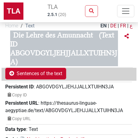
TLA
TLA
2.5.1
(
20
)
Home
Text
EN
|
DE
|
FR
|
ع
Die Lehre des Amunnacht
(Text
ID
ABGOVDGYLJEHJJALLXTUIHN3J
A)
Sentences of the text
Persistent ID
:
ABGOVDGYLJEHJJALLXTUIHN3JA
Copy ID
Persistent URL
:
https://thesaurus-linguae-
aegyptiae.de/text/ABGOVDGYLJEHJJALLXTUIHN3JA
Copy URL
Data type
:
Text