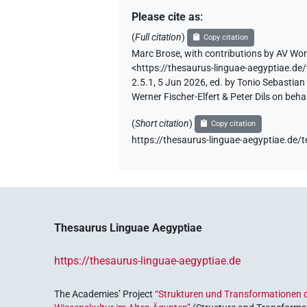
Please cite as
:
(
Full citation
)
Copy citation
Marc Brose
,
with contributions by
AV Wor
<https://thesaurus-linguae-aegyptia
2.5.1, 5 Jun 2026, ed. by Tonio Sebastia
Werner Fischer-Elfert & Peter Dils on be
(
Short citation
)
Copy citation
https://thesaurus-linguae-aegyptiae
Thesaurus Linguae Aegyptiae
https://thesaurus-linguae-aegyptiae.de
The Academies’ Project
“Strukturen und Transformationen d