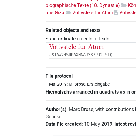
biographische Texte (18. Dynastie)
Kön
aus Giza
Votivstele für Atum
Votivst
Related objects and texts
Superordinate objects or texts
Votivstele für Atum
JSTAW24SURAXHNAJ3S7PJ2T5TQ
File protocol
– Mai 2019: M. Brose, Ersteingabe
Hieroglyphs arranged in quadrats as in or
Author(s)
:
Marc Brose
;
with contributions
Gericke
Data file created
:
10 May 2019
,
latest rev