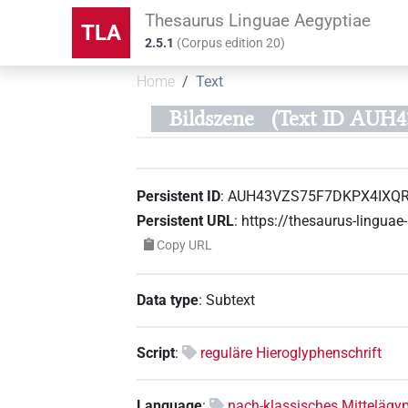
Thesaurus Linguae Aegyptiae
TLA
2.5.1
(
Corpus edition
20
)
Home
Text
Bildszene
(Text ID AUH
Persistent ID
:
AUH43VZS75F7DKPX4IXQ
Persistent URL
:
https://thesaurus-ling
Copy URL
Data type
:
Subtext
Script
:
reguläre Hieroglyphenschrift
Language
:
nach-klassisches Mittelägypt