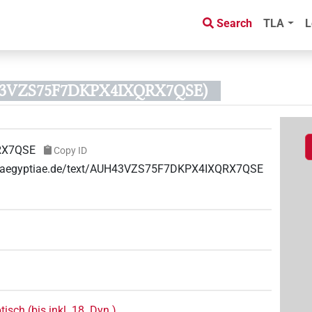
Search
TLA
L
43VZS75F7DKPX4IXQRX7QSE)
RX7QSE
Copy ID
uae-aegyptiae.de/text/AUH43VZS75F7DKPX4IXQRX7QSE
isch (bis inkl. 18. Dyn.)