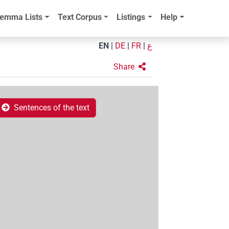
emma Lists
Text Corpus
Listings
Help
EN
|
DE
|
FR
|
ع
Share
Sentences of the text