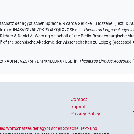
tschatz der ägyptischen Sprache
,
Ricarda Gericke
,
"Bildszene" (
Text ID
e.de/text/AUH43VZS75F7DKPX4IXQRX7QSE>
,
in
:
Thesaurus Linguae Aegyptia
n Richter & Daniel A. Werning on behalf of the Berlin-Brandenburgische 
half of the Sächsische Akademie der Wissenschaften zu Leipzig (accessed:
.de/text/AUH43VZS75F7DKPX4IXQRX7QSE,
in
:
Thesaurus Linguae Aegyptiae
(
Contact
Imprint
Privacy Policy
es Wortschatzes der ägyptischen Sprache: Text- und