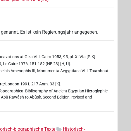
genannt. Es ist kein Regierungsjahr angegeben.
avations at Giza VIII, Cairo 1953, 95, pl. XLVIa [P, K].
0, Le Caire 1976, 151-152 (NE 23) [H, Ü].
mose bis Amenophis III, Monumenta Aegyptiaca VIII, Tournhout
ore/London 1991, 217 Anm. 33 [K].
 Topographical Bibliography of Ancient Egyptian Hieroglyphic
 I. Abû Rawâsh to Abûṣîr, Second Edition, revised and
torisch-biographische Texte
Historisch-