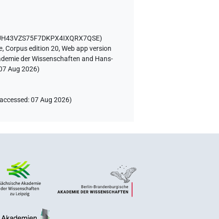
 AUH43VZS75F7DKPX4IXQRX7QSE
)
e
,
Corpus edition 20, Web app version
Akademie der Wissenschaften and Hans-
07 Aug 2026
)
accessed
:
07 Aug 2026
)