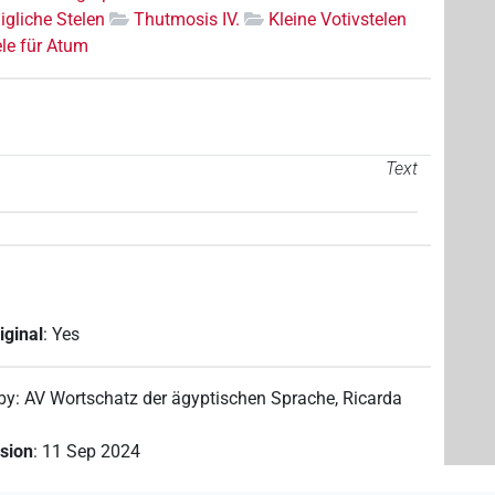
igliche Stelen
Thutmosis IV.
Kleine Votivstelen
ele für Atum
Text
iginal
:
Yes
 by
:
AV Wortschatz der ägyptischen Sprache
,
Ricarda
ision
:
11 Sep 2024