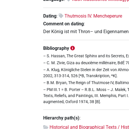
Dating
:
Thutmosis IV. Mencheperure
Comment on dating
:
Der König ist mit Thron– und Eigennamen 
Bibliography
– S. Hassan, The Great Sphinx and its Secrets, Exc
– C. M. Zivie, Giza au deuxième millénaire, BdÉ 7
– A. Klug, Königliche Stelen in der Zeit von Ah
2002, 313-314, 526 [*B, Transkription, *K].
– B.M. Bryan, The Reign of Thutmose IV, Baltim
– PM III.1 = B. Porter – R.B.L. Moss – J. Malek,
Texts, Reliefs, and Paintings, III. Memphis, Part
augmented, Oxford 1974, 38 [B].
Hierarchy path(s)
:
Historical and Biographical Texts / His