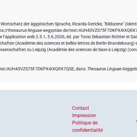
 Wortschatz der ägyptischen Sprache
,
Ricarda Gericke
,
"Bildszene" (
Ident
tps://thesaurus-linguae-aegyptiae.de/text/AUH43VZS75F7DKPX4IXQR
e l’application web 2.5.1, 5.6.2026, éd. par Tonio Sebastian Richter et Da
ften (Académie des sciences et belles-lettres de Berlin-Brandebourg) et
ssenschaften zu Leipzig (Académie des sciences de Saxe à Leipzig) (con
.de/text/AUH43VZS75F7DKPX4IXQRX7QSE,
dans
:
Thesaurus Linguae Aegypti
Contact
Impression
Politique de
confidentialité