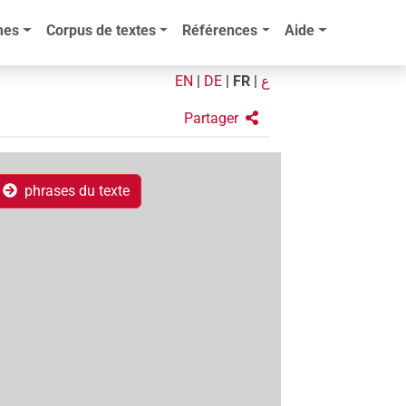
mes
Corpus de textes
Références
Aide
EN
|
DE
|
FR
|
ع
Partager
phrases du texte