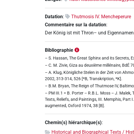
Datation
:
Thutmosis IV. Mencheperure
Commentaire sur la datation
:
Der König ist mit Thron– und Eigennamen 
Bibliographie
– S. Hassan, The Great Sphinx and its Secrets, Exc
– C. M. Zivie, Giza au deuxième millénaire, BdÉ 7
– A. Klug, Königliche Stelen in der Zeit von Ah
2002, 313-314, 526 [*B, Transkription, *K].
– B.M. Bryan, The Reign of Thutmose IV, Baltim
– PM III.1 = B. Porter – R.B.L. Moss – J. Malek,
Texts, Reliefs, and Paintings, III. Memphis, Part
augmented, Oxford 1974, 38 [B].
Chemin(s) hiérarchique(s)
:
Historical and Biographical Texts / His