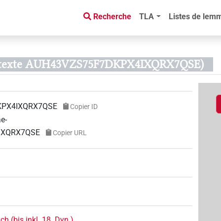
Recherche
TLA
Listes de lem
de texte AUH43VZS75F7DKPX4IXQRX7QSE)
KPX4IXQRX7QSE
Copier ID
ae-
4IXQRX7QSE
Copier URL
h (bis inkl. 18. Dyn.)