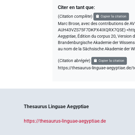
Citer en tant que
:
(
Citation complète
)
Copier la citation
Marc Brose
,
avec des contributions de
AV
AUH43VZS75F7DKPX4IXQRX7QSE
)
<ht
Aegyptiae
,
Édition du corpus 20, Version d
Brandenburgische Akademie der Wissenscha
au nom de la Sächsische Akademie der Wi
(
Citation abrégée
)
Copier la citation
https://thesaurus-linguae-aegyptiae
Thesaurus Linguae Aegyptiae
https://thesaurus-linguae-aegyptiae.de