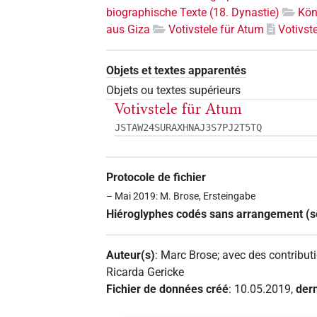
biographische Texte (18. Dynastie)
Kön
aus Giza
Votivstele für Atum
Votivst
Objets et textes apparentés
Objets ou textes supérieurs
Votivstele für Atum
JSTAW24SURAXHNAJ3S7PJ2T5TQ
Protocole de fichier
– Mai 2019: M. Brose, Ersteingabe
Hiéroglyphes codés sans arrangement (
Auteur(s)
:
Marc Brose
;
avec des contribut
Ricarda Gericke
Fichier de données créé
:
10.05.2019
,
dern