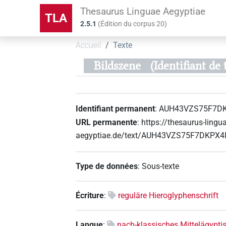
Thesaurus Linguae Aegyptiae
TLA
2.5.1
(
Édition du corpus
20
)
Accueil
Texte
Bildszene
(Identifiant 
Identifiant permanent
:
AUH43VZS75F7D
URL permanente
:
https://thesaurus-lingu
aegyptiae.de/text/AUH43VZS75F7DKPX
Type de données
:
Sous-texte
Écriture
:
reguläre Hieroglyphenschrift
Langue
:
nach-klassisches Mittelägyptisc