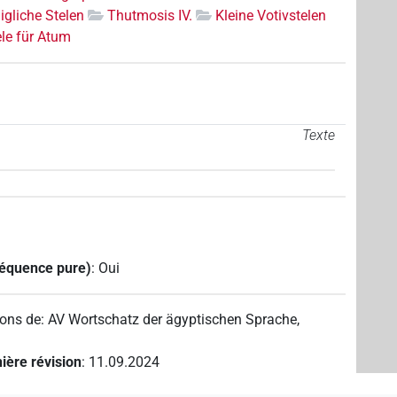
igliche Stelen
Thutmosis IV.
Kleine Votivstelen
ele für Atum
Texte
séquence pure)
:
Oui
ions de
:
AV Wortschatz der ägyptischen Sprache
,
ière révision
:
11.09.2024