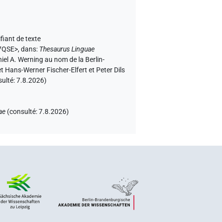
ifiant de texte
X7QSE>
,
dans
:
Thesaurus Linguae
niel A. Werning au nom de la Berlin-
 Hans-Werner Fischer-Elfert et Peter Dils
sulté:
7.8.2026
)
ae
(
consulté
:
7.8.2026
)