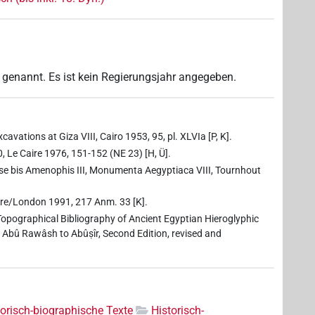
genannt. Es ist kein Regierungsjahr angegeben.
avations at Giza VIII, Cairo 1953, 95, pl. XLVIa [P, K].
0, Le Caire 1976, 151-152 (NE 23) [H, Ü].
mose bis Amenophis III, Monumenta Aegyptiaca VIII, Tournhout
ore/London 1991, 217 Anm. 33 [K].
 Topographical Bibliography of Ancient Egyptian Hieroglyphic
 I. Abû Rawâsh to Abûṣîr, Second Edition, revised and
torisch-biographische Texte
Historisch-