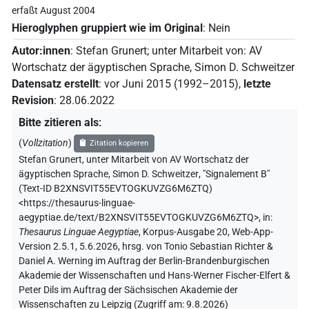
erfaßt August 2004
Hieroglyphen gruppiert wie im Original
:
Nein
Autor:innen
:
Stefan Grunert
;
unter Mitarbeit von
:
AV
Wortschatz der ägyptischen Sprache
,
Simon D. Schweitzer
Datensatz erstellt
:
vor Juni 2015 (1992–2015)
,
letzte
Revision
:
28.06.2022
Bitte zitieren als
:
(
Vollzitation
)
Zitation kopieren
Stefan Grunert
,
unter Mitarbeit von
AV Wortschatz der
ägyptischen Sprache
,
Simon D. Schweitzer
,
"Signalement B"
(
Text-ID B2XNSVIT55EVTOGKUVZG6M6ZTQ
)
<https://thesaurus-linguae-
aegyptiae.de/text/B2XNSVIT55EVTOGKUVZG6M6ZTQ>
,
in
:
Thesaurus Linguae Aegyptiae
,
Korpus-Ausgabe 20, Web-App-
Version 2.5.1, 5.6.2026, hrsg. von Tonio Sebastian Richter &
Daniel A. Werning im Auftrag der Berlin-Brandenburgischen
Akademie der Wissenschaften und Hans-Werner Fischer-Elfert &
Peter Dils im Auftrag der Sächsischen Akademie der
Wissenschaften zu Leipzig (Zugriff am:
9.8.2026
)