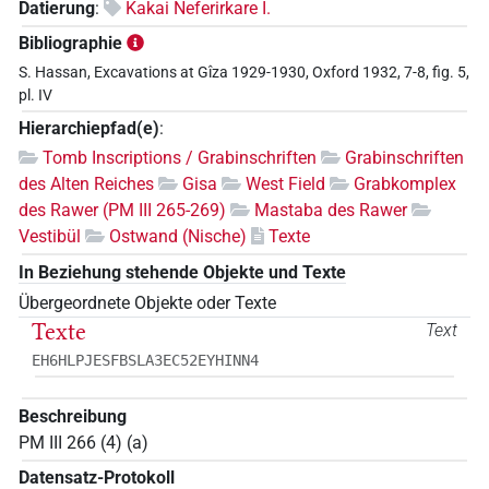
Datierung
:
Kakai Neferirkare I.
Bibliographie
S. Hassan, Excavations at Gîza 1929-1930, Oxford 1932, 7-8, fig. 5,
pl. IV
Hierarchiepfad(e)
:
Tomb Inscriptions / Grabinschriften
Grabinschriften
des Alten Reiches
Gisa
West Field
Grabkomplex
des Rawer (PM III 265-269)
Mastaba des Rawer
Vestibül
Ostwand (Nische)
Texte
In Beziehung stehende Objekte und Texte
Übergeordnete Objekte oder Texte
Texte
Text
EH6HLPJESFBSLA3EC52EYHINN4
Beschreibung
PM III 266 (4) (a)
Datensatz-Protokoll