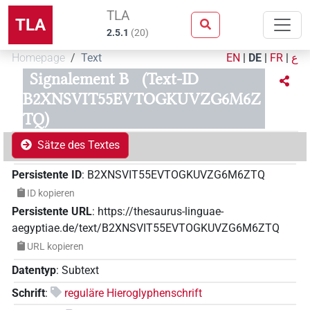
TLA
TLA
2.5.1
(
20
)
Homepage
Text
EN
|
DE
|
FR
|
ع
Signalement B
(Text-ID
B2XNSVIT55EVTOGKUVZG6M6Z
TQ)
Sätze des Textes
Persistente ID
:
B2XNSVIT55EVTOGKUVZG6M6ZTQ
ID kopieren
Persistente URL
:
https://thesaurus-linguae-
aegyptiae.de/text/B2XNSVIT55EVTOGKUVZG6M6ZTQ
URL kopieren
Datentyp
:
Subtext
Schrift
:
reguläre Hieroglyphenschrift