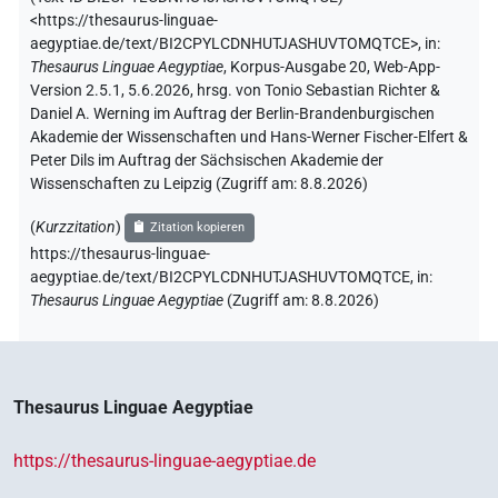
<https://thesaurus-linguae-
aegyptiae.de/text/BI2CPYLCDNHUTJASHUVTOMQTCE>
,
in
:
Thesaurus Linguae Aegyptiae
,
Korpus-Ausgabe 20, Web-App-
Version 2.5.1, 5.6.2026, hrsg. von Tonio Sebastian Richter &
Daniel A. Werning im Auftrag der Berlin-Brandenburgischen
Akademie der Wissenschaften und Hans-Werner Fischer-Elfert &
Peter Dils im Auftrag der Sächsischen Akademie der
Wissenschaften zu Leipzig (Zugriff am:
8.8.2026
)
(
Kurzzitation
)
Zitation kopieren
https://thesaurus-linguae-
aegyptiae.de/text/BI2CPYLCDNHUTJASHUVTOMQTCE,
in
:
Thesaurus Linguae Aegyptiae
(
Zugriff am
:
8.8.2026
)
Thesaurus Linguae Aegyptiae
https://thesaurus-linguae-aegyptiae.de