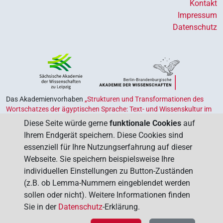
Kontakt
Impressum
Datenschutz
Das Akademienvorhaben
„Strukturen und Transformationen des
Wortschatzes der ägyptischen Sprache: Text- und Wissenskultur im
Alten Ägypten‟
ist Teil des von Bund und Ländern geförderten
Diese Seite würde gerne
funktionale Cookies
auf
Akademienprogramms
, das der Erhaltung, Sicherung und
Ihrem Endgerät speichern. Diese Cookies sind
Vergegenwärtigung unseres kulturellen Erbes dient. Koordiniert wird
essenziell für Ihre Nutzungserfahrung auf dieser
das Programm von der
Union der Deutschen Akademien der
Webseite. Sie speichern beispielsweise Ihre
Wissenschaften
.
individuellen Einstellungen zu Button-Zuständen
(z.B. ob Lemma-Nummern eingeblendet werden
sollen oder nicht). Weitere Informationen finden
Sie in der
Datenschutz
-Erklärung.