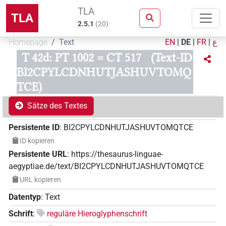
TLA
TLA
2.5.1
(
20
)
Homepage
Text
EN
|
DE
|
FR
|
ع
T 42d: PT 1002 = CT 517
(Text-ID
BI2CPYLCDNHUTJASHUVTOMQ
TCE)
Sätze des Textes
Persistente ID
:
BI2CPYLCDNHUTJASHUVTOMQTCE
ID kopieren
Persistente URL
:
https://thesaurus-linguae-
aegyptiae.de/text/BI2CPYLCDNHUTJASHUVTOMQTCE
URL kopieren
Datentyp
:
Text
Schrift
:
reguläre Hieroglyphenschrift