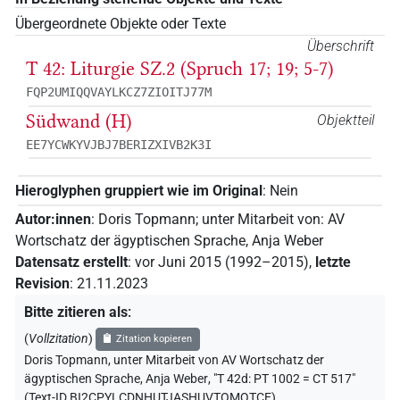
Übergeordnete Objekte oder Texte
Überschrift
T 42: Liturgie SZ.2 (Spruch 17; 19; 5-7)
FQP2UMIQQVAYLKCZ7ZIOITJ77M
Südwand (H)
Objektteil
EE7YCWKYVJBJ7BERIZXIVB2K3I
Hieroglyphen gruppiert wie im Original
:
Nein
Autor:innen
:
Doris Topmann
;
unter Mitarbeit von
:
AV
Wortschatz der ägyptischen Sprache
,
Anja Weber
Datensatz erstellt
:
vor Juni 2015 (1992–2015)
,
letzte
Revision
:
21.11.2023
Bitte zitieren als
:
(
Vollzitation
)
Zitation kopieren
Doris Topmann
,
unter Mitarbeit von
AV Wortschatz der
ägyptischen Sprache
,
Anja Weber
,
"T 42d: PT 1002 = CT 517"
(
Text-ID BI2CPYLCDNHUTJASHUVTOMQTCE
)