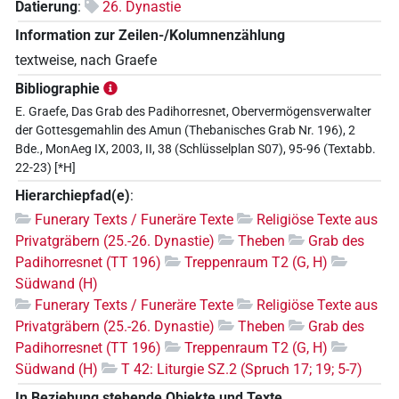
Datierung
:
26. Dynastie
Information zur Zeilen-/Kolumnenzählung
textweise, nach Graefe
Bibliographie
E. Graefe, Das Grab des Padihorresnet, Obervermögensverwalter
der Gottesgemahlin des Amun (Thebanisches Grab Nr. 196), 2
Bde., MonAeg IX, 2003, II, 38 (Schlüsselplan S07), 95-96 (Textabb.
22-23) [*H]
Hierarchiepfad(e)
:
Funerary Texts / Funeräre Texte
Religiöse Texte aus
Privatgräbern (25.-26. Dynastie)
Theben
Grab des
Padihorresnet (TT 196)
Treppenraum T2 (G, H)
Südwand (H)
Funerary Texts / Funeräre Texte
Religiöse Texte aus
Privatgräbern (25.-26. Dynastie)
Theben
Grab des
Padihorresnet (TT 196)
Treppenraum T2 (G, H)
Südwand (H)
T 42: Liturgie SZ.2 (Spruch 17; 19; 5-7)
In Beziehung stehende Objekte und Texte