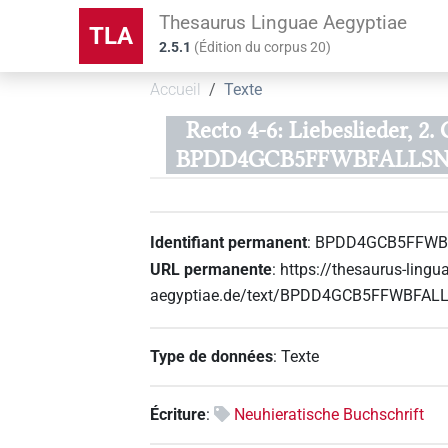
Thesaurus Linguae Aegyptiae
TLA
2.5.1
(
Édition du corpus
20
)
Accueil
Texte
Recto 4-6: Liebeslieder, 2.
BPDD4GCB5FFWBFALLSN
Identifiant permanent
:
BPDD4GCB5FFWB
URL permanente
:
https://thesaurus-lingu
aegyptiae.de/text/BPDD4GCB5FFWBFA
Type de données
:
Texte
Écriture
:
Neuhieratische Buchschrift