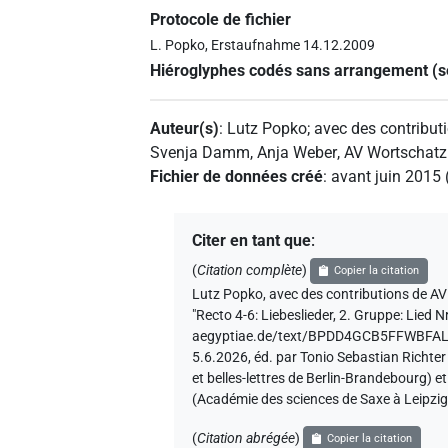
Protocole de fichier
L. Popko, Erstaufnahme 14.12.2009
Hiéroglyphes codés sans arrangement (
Auteur(s)
:
Lutz Popko
;
avec des contribut
Svenja Damm
,
Anja Weber
,
AV Wortschatz
Fichier de données créé
:
avant juin 2015
Citer en tant que
:
(
Citation complète
)
Copier la citation
Lutz Popko
,
avec des contributions de
AV
"Recto 4-6: Liebeslieder, 2. Gruppe: Lied Nr
aegyptiae.de/text/BPDD4GCB5FFWBF
5.6.2026, éd. par Tonio Sebastian Richte
et belles-lettres de Berlin-Brandebourg) 
(Académie des sciences de Saxe à Leipzig
(
Citation abrégée
)
Copier la citation