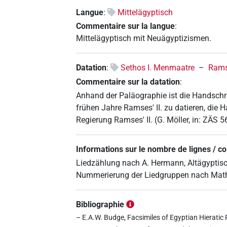
Langue
:
Mittelägyptisch
Commentaire sur la langue
:
Mittelägyptisch mit Neuägyptizismen.
Datation
:
Sethos I. Menmaatre
–
Rams
Commentaire sur la datation
:
Anhand der Paläographie ist die Handschrif
frühen Jahre Ramses' II. zu datieren, die H
Regierung Ramses' II. (G. Möller, in: ZÄS 5
Informations sur le nombre de lignes / c
Liedzählung nach A. Hermann, Altägyptisc
Nummerierung der Liedgruppen nach Math
Bibliographie
– E.A.W. Budge, Facsimiles of Egyptian Hieratic 