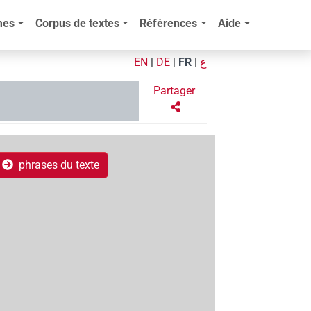
mes
Corpus de textes
Références
Aide
EN
|
DE
|
FR
|
ع
Partager
phrases du texte