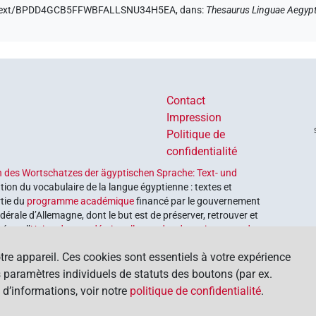
.de/text/BPDD4GCB5FFWBFALLSNU34H5EA,
dans
:
Thesaurus Linguae Aegypt
Contact
Impression
Politique de
confidentialité
 des Wortschatzes der ägyptischen Sprache: Text- und
tion du vocabulaire de la langue égyptienne : textes et
rtie du
programme académique
financé par le gouvernement
érale d’Allemagne, dont le but est de préserver, retrouver et
é par l’
Union des académies allemandes des sciences et des
tre appareil. Ces cookies sont essentiels à votre expérience
os paramètres individuels de statuts des boutons (par ex.
 d’informations, voir notre
politique de confidentialité
.