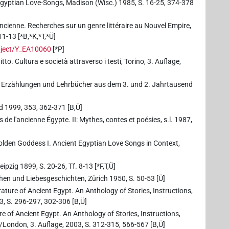
Egyptian Love-Songs, Madison (Wisc.) 1985, S. 16-25, 374-378
ncienne. Recherches sur un genre littéraire au Nouvel Empire,
11-13 [*B,*K,*T,*Ü]
bject/Y_EA10060
[*P]
tto. Cultura e società attraverso i testi, Torino, 3. Auflage,
te, Erzählungen und Lehrbücher aus dem 3. und 2. Jahrtausend
ed 1999, 353, 362-371 [B,Ü]
 de l'ancienne Égypte. II: Mythes, contes et poésies, s.l. 1987,
olden Goddess I. Ancient Egyptian Love Songs in Context,
ipzig 1899, S. 20-26, Tf. 8-13 [*F,T,Ü]
chen und Liebesgeschichten, Zürich 1950, S. 50-53 [Ü]
rature of Ancient Egypt. An Anthology of Stories, Instructions,
, S. 296-297, 302-306 [B,Ü]
ure of Ancient Egypt. An Anthology of Stories, Instructions,
/London, 3. Auflage, 2003, S. 312-315, 566-567 [B,Ü]