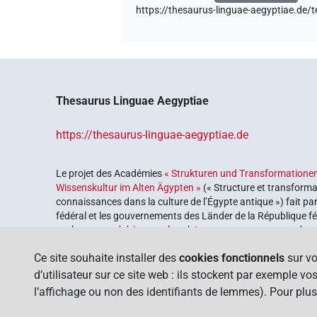
https://thesaurus-linguae-aegyptiae
Thesaurus Linguae Aegyptiae
https://thesaurus-linguae-aegyptiae.de
Le projet des Académies
« Strukturen und Transformationen
Wissenskultur im Alten Ägypten »
(« Structure et transforma
connaissances dans la culture de l’Égypte antique ») fait pa
fédéral et les gouvernements des Länder de la République féd
explorer notre héritage culturel. Le programme est coordonn
lettres
.
Ce site souhaite installer des
cookies fonctionnels
sur vo
d’utilisateur sur ce site web : ils stockent par exemple v
l’affichage ou non des identifiants de lemmes). Pour plus