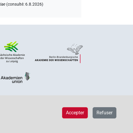
iae
(
consulté
:
6.8.2026
)
Accepter
Refuser