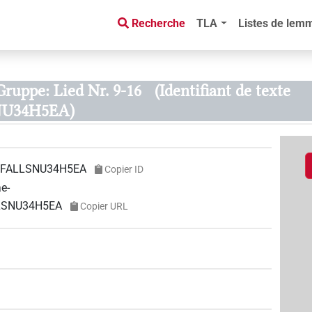
Recherche
TLA
Listes de lem
 Gruppe: Lied Nr. 9-16
(Identifiant de texte
U34H5EA)
FALLSNU34H5EA
Copier ID
ae-
LLSNU34H5EA
Copier URL