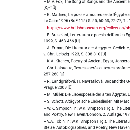
– M.V. Fox, The Song of Songs and the Ancient 
[K,*T,Ü]
– B. Mathieu, La poésie amoureuse de l'Égypte a
Le Caire 1996 (BdE 115) S. 55, 60-63, 72-77, Tf. 
–
https://www.britishmuseum.org/collection/o
– E. Bresciani, Letteratura e poesia dell'antico Egi
1999, S. 463-466 [Ü]
– A. Erman, Die Literatur der Aegypter. Gedich
v. Chr., Leipzig 1923, S. 308-310 [Ü]
– K.A. Kitchen, Poetry of Ancient Egypt, Jonser
– Chr. Lalouette, Textes sacrés et textes profanes
257-260 [Ü]
– R. Landgráfová, H. Navrátilová, Sex and the G
Prague 2009 [Ü]
– M. Müller, Die Liebespoesie der alten Ägypter, Le
– S. Schott, Altägyptische Liebeslieder. Mit Mär
– W.K. Simpson, in: W.K. Simpson (Hg.), The Lite
and Poetry, New Haven/London, 2. Auflage, 1973
– V.A. Tobin, in: W.K. Simpson (Hg.), The Literat
Stelae, Autobiographies, and Poetry, New Haven