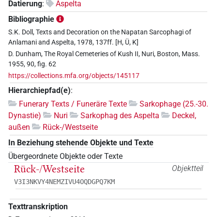
Datierung
:
Aspelta
Bibliographie
S.K. Doll, Texts and Decoration on the Napatan Sarcophagi of
Anlamani and Aspelta, 1978, 137ff. [H, Ü, K]
D. Dunham, The Royal Cemeteries of Kush II, Nuri, Boston, Mass.
1955, 90, fig. 62
https://collections.mfa.org/objects/145117
Hierarchiepfad(e)
:
Funerary Texts / Funeräre Texte
Sarkophage (25.-30.
Dynastie)
Nuri
Sarkophag des Aspelta
Deckel,
außen
Rück-/Westseite
In Beziehung stehende Objekte und Texte
Übergeordnete Objekte oder Texte
Rück-/Westseite
Objektteil
V3I3NKVY4NEMZIVU4OQDGPQ7KM
Texttranskription