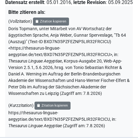
Datensatz erstellt
:
05.01.2016
,
letzte Revision
:
05.09.2025
Bitte zitieren als
:
(
Vollzitation
)
Zitation kopieren
Doris Topmann
,
unter Mitarbeit von
AV Wortschatz der
ägyptischen Sprache
,
Anja Weber
,
Gunnar Sperveslage
,
"Tb 64
(Auszug)" (
Text-ID BXD7N35PZFEZNP5LIR32FRCICU
)
<https://thesaurus-linguae-
aegyptiae.de/text/BXD7N35PZFEZNP5LIR32FRCICU>
,
in
:
Thesaurus Linguae Aegyptiae
,
Korpus-Ausgabe 20, Web-App-
Version 2.5.1, 5.6.2026, hrsg. von Tonio Sebastian Richter &
Daniel A. Werning im Auftrag der Berlin-Brandenburgischen
Akademie der Wissenschaften und Hans-Werner Fischer-Elfert &
Peter Dils im Auftrag der Sächsischen Akademie der
Wissenschaften zu Leipzig (Zugriff am:
7.8.2026
)
(
Kurzzitation
)
Zitation kopieren
https://thesaurus-linguae-
aegyptiae.de/text/BXD7N35PZFEZNP5LIR32FRCICU,
in
:
Thesaurus Linguae Aegyptiae
(
Zugriff am
:
7.8.2026
)