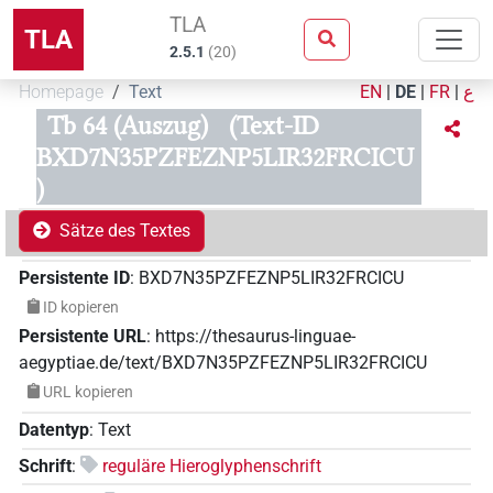
TLA
TLA
2.5.1
(
20
)
Homepage
Text
EN
|
DE
|
FR
|
ع
Tb 64 (Auszug)
(Text-ID
BXD7N35PZFEZNP5LIR32FRCICU
)
Sätze des Textes
Persistente ID
:
BXD7N35PZFEZNP5LIR32FRCICU
ID kopieren
Persistente URL
:
https://thesaurus-linguae-
aegyptiae.de/text/BXD7N35PZFEZNP5LIR32FRCICU
URL kopieren
Datentyp
:
Text
Schrift
:
reguläre Hieroglyphenschrift