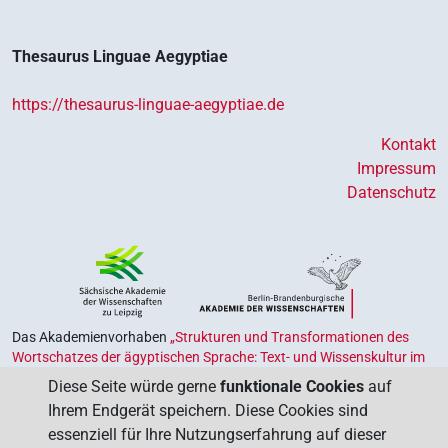
Thesaurus Linguae Aegyptiae
https://thesaurus-linguae-aegyptiae.de
Kontakt
Impressum
Datenschutz
Das Akademienvorhaben
„Strukturen und Transformationen des
Wortschatzes der ägyptischen Sprache: Text- und Wissenskultur im
Alten Ägypten‟
ist Teil des von Bund und Ländern geförderten
Diese Seite würde gerne
funktionale Cookies
auf
Akademienprogramms
, das der Erhaltung, Sicherung und
Ihrem Endgerät speichern. Diese Cookies sind
Vergegenwärtigung unseres kulturellen Erbes dient. Koordiniert wird
essenziell für Ihre Nutzungserfahrung auf dieser
das Programm von der
Union der Deutschen Akademien der