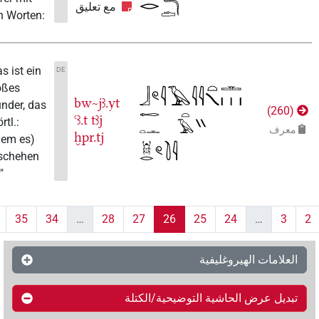
مع تعليق
den Worten:
"Das ist ein
DE
großes
bw~jꜣ.yt
Wunder, das
)
260
ꜥꜣ.t
tꜣj
(wörtl.:
عرف
ḫpr.tj
indem es)
geschehen
ist!"
36
35
34
…
28
27
26
25
24
…
3
لعلامات الهيروغليفية
بديل عرض الحاشية التوضيحية/الكتلة