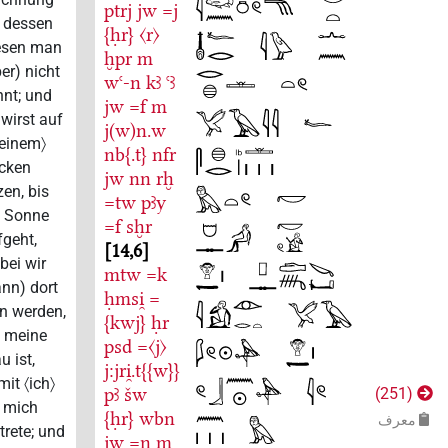
ptrj
jw
=j
ist, dessen
{ḥr}
〈r〉
Wesen man
ḫpr
m
(aber) nicht
wꜥ-n
kꜣ
ꜥꜣ
kennt; und
jw
=f
m
du wirst auf
j(w)n.w
〈meinem〉
nb{.t}
nfr
Rücken
jw
nn
rḫ
sitzen, bis
=tw
pꜣy
die Sonne
=f
sḫr
aufgeht,
14,6
wobei wir
mtw
=k
(dann) dort
ḥmsi̯
=
sein werden,
{kwj}
ḥr
wo meine
psd
=〈j〉
Frau ist,
j:jri̯.t{{w}}
damit 〈ich〉
pꜣ
šw
)
251
für mich
{ḥr}
wbn
عرف
eintrete; und
jw
=n
m