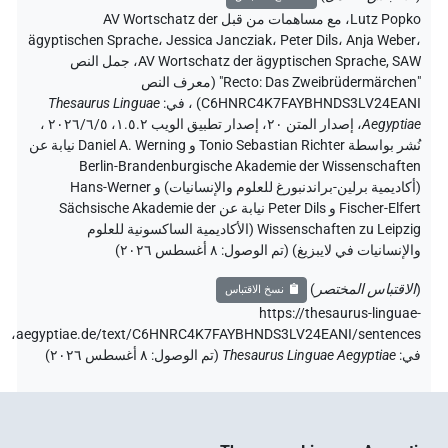
Lutz Pop
،
مع مساهمات من قبل
AV Wortschatz der
ägyptischen Sprache
، Jessica Jancziak
، Peter Dils
، Anja Webe
AV Wortschatz der ägyptischen Sprache, S
،
جمل النص
"Recto: Das Zweibrüdermärchen" (معرف النص
C6HNRC4K7FAYBHNDS3LV24EANI
،
في
:
Thesaurus Linguae
Aegypti
،
إصدار المتن ٢٠، إصدار تطبيق الويب ۱.٥.٢، ٢٠٢٦/٦/٥ ،
نُشر بواسطة Tonio Sebastian Richter و Daniel A. Werning نيابة عن
Berlin-Brandenburgische Akademie der Wissenschaft
(أكاديمية برلين-براندنبورغ للعلوم والإنسانيات) و Hans-Werner
Fischer-Elfert و Peter Dils نيابة عن Sächsische Akademie der
Wissenschaften zu Leipzig (الأكاديمية الساكسونية للعلوم
لإنسانيات في لايبزيغ) (تم الوصول:
٨ أغسطس ٢٠٢٦
)
لاقتباس المختصر
)
نسخ الاقتباس
https://thesaurus-lingua
aegyptiae.de/text/C6HNRC4K7FAYBHNDS3LV24EANI/sentence
ي
:
Thesaurus Linguae Aegyptiae
(
تم الوصول
:
٨ أغسطس ٢٠٢٦
)