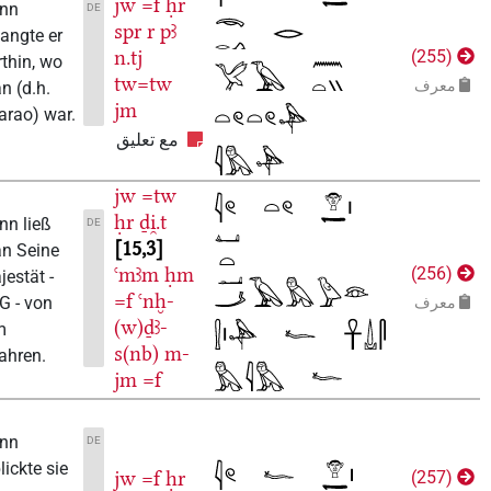
jw
=f
ḥr
Dann
DE
spr
r
pꜣ
gelangte er
n.tj
)
255
dorthin, wo
tw=tw
عرف
man (d.h.
jm
Pharao) war.
مع تعليق
jw
=tw
ḥr
ḏi̯.t
Dann ließ
DE
15,3
man Seine
ꜥmꜣm
ḥm
)
256
Majestät -
=f
ꜥnḫ-
LHG - von
عرف
(w)ḏꜣ-
ihm
s(nb)
m-
erfahren.
jm
=f
Dann
DE
erblickte sie
jw
=f
ḥr
)
257