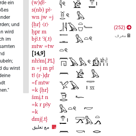
(w)ḏꜣ-
werde ein
s(nb)
pꜣ-
großes
wn
jw
=j
Wunder
{ḥr}
〈r〉
werden; und
)
252
ḫpr
m
man wird
عرف
bjꜣ.t
ꜥꜣ(.t)
mich im
mtw
=tw
gesamten
14,9
Land
nhꜣm{.
}
bejubeln;
PL
n
=j
m
pꜣ
und du wirst
tꜣ
(r-)ḏr
in deine
=f
mtw
Stadt
=k
{ḥr}
gehen."
šmi̯.t
n
=k
r
pꜣy
=k
dmj{.t}
مع تعليق