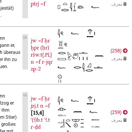
(die
ptrj
=f
عرف
Majestät)
ihn.
Dann
DE
jw
=f
ḥr
begann er,
ḫpr
(ḥr)
)
258
sich überaus
ršw.t{.
}
PL
عرف
über ihn zu
n
=f
r-jqr
freuen.
zp-2
Dann
DE
jw
=f
ḥr
vollzog er
jri̯.t
n
=f
vor ihm
15,4
)
259
(dem Stier)
ꜥ(ꜣ)b.t
ꜥꜣ.t
عرف
ein großes
r-ḏd
Opfer mit