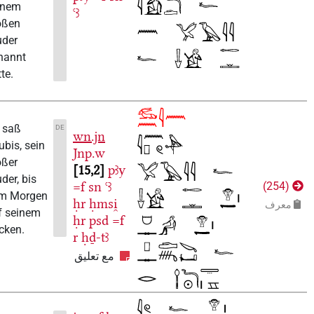
seinem
ꜥꜣ
großen
Bruder
genannt
hatte.
Da saß
DE
wn.jn
Anubis, sein
Jnp.w
großer
15,2
pꜣy
Bruder, bis
=f
sn
ꜥꜣ
)
254
zum Morgen
ḥr
ḥmsi̯
عرف
auf seinem
ḥr
psd
=f
Rücken.
r
ḥḏ-tꜣ
مع تعليق