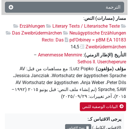
لترجمة
 (مسارات) النص
:
Erzählungen
Literary Texts / Literarische Text
Das Zweibrüdermärchen
Neuägyptische Erzählu
Recto: Das
pd’Orbiney = pBM EA 1
14,5
Zweibrüdermär
ريخ (الإطار الزمني)
:
Amenmesse Menmire
–
Sethos II. Userchepe
 (مؤلفون)
:
Lutz Popko
؛
مع مساهمات من قبل
:
AV
،
Jessica Jancziak
،
Wortschatz der ägyptischen Spr
AV Wortschatz der ägyptischen
،
Anja Weber
،
Peter 
Sprache,
(
تم إنشاء ملف النص
:
قبل يونيو ۲۰۱٥ (۱۹۹۲–
۲
،
آخر تغييرات
:
٢٠٢٥/٠٩/٢٩
)
البيانات الوصفية للنص
جى الاقتباس كـ
:
لاقتباس الكامل
)
نسخ الاقتباس