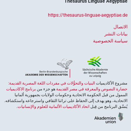
Thesaurus Linguae Aegypt
https://thesaurus-linguae-aegyptia
صال
ات النشر
سة الخصوصية
ع الأكاديميات ‏
البنيات والتحوُّلات في مفردات اللغة المصرية القديمة:
ة النصوص والمعرفة في مصر القديمة
هو جزء من
برنامج الاكاديميات
ول من قبل الحكومة الاتحادية وحكومات الولايات بجمهورية ألمانيا
حادية، وهو يهدف إلى الحفاظ على تراثنا الثقافي واسترجاعه واستكشافه.
َق البرنامج من قِبل
اتحاد الأكاديميات الألمانية للعلوم والإنسانيات
‏.