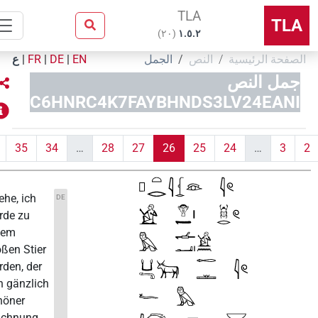
TLA
TL
)
٢٠
(
۱.٥.٢
فحة الرئيسية
النص
الجمل
EN
|
DE
|
FR
|
ع
مل النص
C6HNRC4K7FAYBHNDS3LV24EAN
36
35
34
…
28
27
26
25
24
…
3
"Siehe, ich
DE
werde zu
einem
großen Stier
werden, der
von gänzlich
schöner
Zeichnung