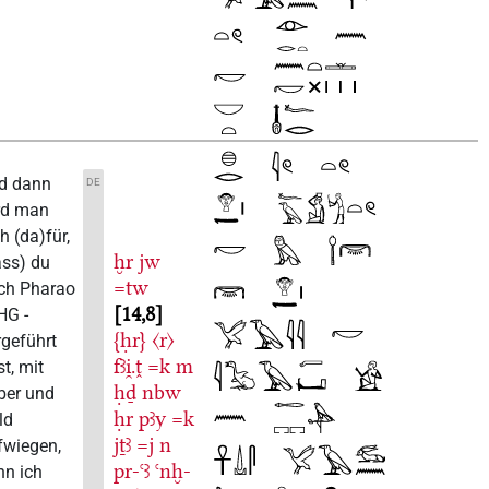
Und dann
DE
wird man
dich (da)für,
ḫr
jw
(dass) du
=tw
mich Pharao
14,8
- LHG -
{ḥr}
〈r〉
vorgeführt
fꜣi̯.ṱ
=k
m
hast, mit
ḥḏ
nbw
Silber und
ḥr
pꜣy
=k
Gold
jṯꜣ
=j
n
aufwiegen,
pr-ꜥꜣ
ꜥnḫ-
denn ich