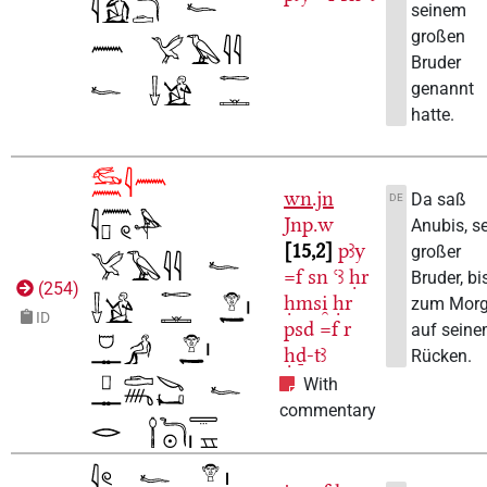
seinem
großen
Bruder
genannt
hatte.
wn.jn
Da saß
DE
Jnp.w
Anubis, s
15,2
pꜣy
großer
=f
sn
ꜥꜣ
ḥr
Bruder, bi
(
254
)
ḥmsi̯
ḥr
zum Mor
ID
psd
=f
r
auf sein
ḥḏ-tꜣ
Rücken.
With
commentary