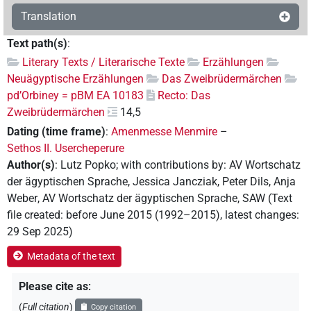
Translation
Text path(s)
:
Literary Texts / Literarische Texte
Erzählungen
Neuägyptische Erzählungen
Das Zweibrüdermärchen
pd’Orbiney = pBM EA 10183
Recto: Das
Zweibrüdermärchen
14,5
Dating (time frame)
:
Amenmesse Menmire
–
Sethos II. Usercheperure
Author(s)
:
Lutz Popko
;
with contributions by
:
AV Wortschatz
der ägyptischen Sprache
,
Jessica Jancziak
,
Peter Dils
,
Anja
Weber
,
AV Wortschatz der ägyptischen Sprache, SAW
(
Text
file created
:
before June 2015 (1992–2015)
,
latest changes
:
29 Sep 2025
)
Metadata of the text
Please cite as
:
(
Full citation
)
Copy citation