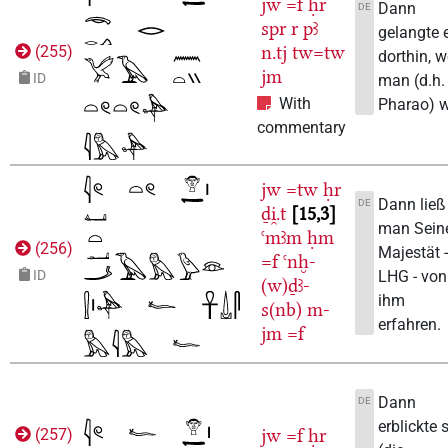
jw
=f
ḥr
Dann
DE
spr
r
pꜣ
gelangte 
n.tj
tw=tw
(
255
)
dorthin, 
jm
ID
man (d.h.
With
Pharao) w
commentary
jw
=tw
ḥr
Dann ließ
DE
ḏi̯.t
15,3
man Sein
ꜥmꜣm
ḥm
(
256
)
Majestät 
=f
ꜥnḫ-
LHG - von
ID
(w)ḏꜣ-
ihm
s(nb)
m-
erfahren.
jm
=f
Dann
DE
erblickte 
jw
=f
ḥr
(
257
)