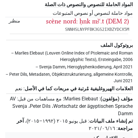
المواد الحاملة للنصوص والنصوص ذات الصلة
مواد حاملة لنصوص أو نصوص المتبوعات
scène nord: ḥnk mꜣꜥ.t (DEM 2)
منظر
SNNHSLNYPFBK3GS2IXBZYDCX5M
بروتوكول الملف
– Marlies Elebaut (Leuven Online Index of Ptolemaic and Roman
Hieroglyphic Texts), Ersteingabe, 2006
– Svenja Damm, Hieroglyphenkodierung, April 2021
– Peter Dils, Metadaten, Objektstrukturierung, allgemeine Kontrolle,
Juni 2021
العلامات الهيروغليفية مُرتبة في مربعات كما في الأصل
:
نعم
مؤلف (مؤلفون)
:
Marlies Elebaut
؛
مع مساهمات من قبل
:
AV
Svenja
،
Peter Dils
،
Wortschatz der ägyptischen Sprache
Damm
تم إنشاء ملف البيانات
:
قبل يونيو ۲۰۱٥ (۱۹۹۲–۲۰۱٥)
،
آخر
مراجعة
:
٢٠٢١/٠٦/١٦