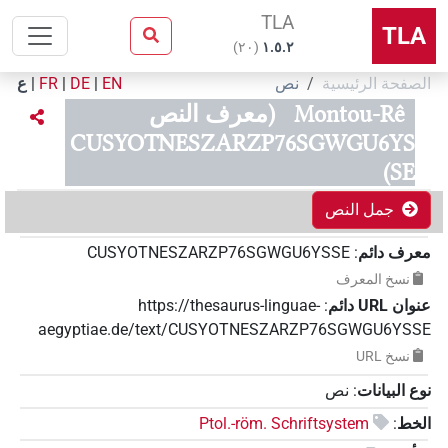
TLA
TLA
)
٢٠
(
۱.٥.٢
الصفحة الرئيسية
نص
EN
|
DE
|
FR
|
ع
Montou-Rê
(معرف النص
CUSYOTNESZARZP76SGWGU6YS
SE)
جمل النص
معرف دائم
:
CUSYOTNESZARZP76SGWGU6YSSE
نسخ المعرف
عنوان‏ ‏URL‏ دائم
:
https://thesaurus-linguae-
aegyptiae.de/text/CUSYOTNESZARZP76SGWGU6YSSE
نسخ‏ ‏URL
نوع البيانات
:
نص
الخط
:
Ptol.-röm. Schriftsystem