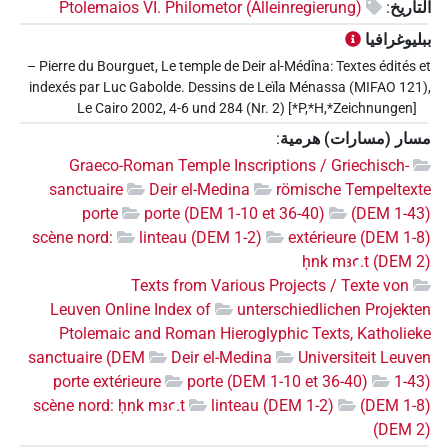
التأريخ
:
Ptolemaios VI. Philometor (Alleinregierung)
ببليوغرافيا
– Pierre du Bourguet, Le temple de Deir al-Médîna: Textes édités et
indexés par Luc Gabolde. Dessins de Leïla Ménassa (MIFAO 121),
Le Cairo 2002, 4-6 und 284 (Nr. 2) [*P,*H,*Zeichnungen]
مسار (مسارات) هرمية
:
Graeco-Roman Temple Inscriptions / Griechisch-
sanctuaire
Deir el-Medina
römische Tempeltexte
porte
porte (DEM 1-10 et 36-40)
(DEM 1-43)
scène nord:
linteau (DEM 1-2)
extérieure (DEM 1-8)
ḥnk mꜣꜥ.t (DEM 2)
Texts from Various Projects / Texte von
Leuven Online Index of
unterschiedlichen Projekten
Ptolemaic and Roman Hieroglyphic Texts, Katholieke
sanctuaire (DEM
Deir el-Medina
Universiteit Leuven
porte extérieure
porte (DEM 1-10 et 36-40)
1-43)
scène nord: ḥnk mꜣꜥ.t
linteau (DEM 1-2)
(DEM 1-8)
(DEM 2)