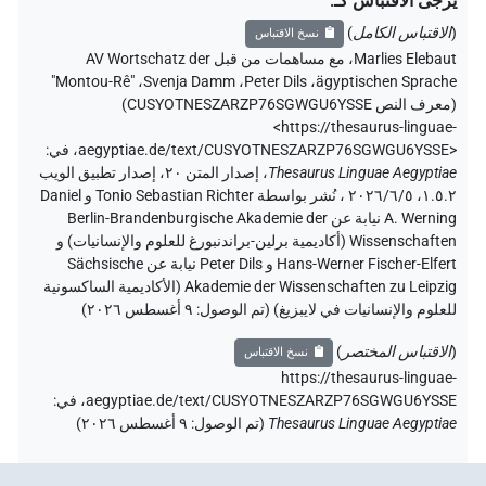
يرجى الاقتباس كـ
:
(
الاقتباس الكامل
)
نسخ الاقتباس
Marlies Elebaut
،
مع مساهمات من قبل
AV Wortschatz der
"Montou-Rê"
،
Svenja Damm
،
Peter Dils
،
ägyptischen Sprache
(
معرف النص CUSYOTNESZARZP76SGWGU6YSSE
)
<https://thesaurus-linguae-
aegyptiae.de/text/CUSYOTNESZARZP76SGWGU6YSSE>
،
في
:
Thesaurus Linguae Aegyptiae
،
إصدار المتن ٢٠، إصدار تطبيق الويب
۱.٥.٢، ٢٠٢٦/٦/٥ ، نُشر بواسطة Tonio Sebastian Richter و Daniel
A. Werning نيابة عن Berlin-Brandenburgische Akademie der
Wissenschaften (أكاديمية برلين-براندنبورغ للعلوم والإنسانيات) و
Hans-Werner Fischer-Elfert و Peter Dils نيابة عن Sächsische
Akademie der Wissenschaften zu Leipzig (الأكاديمية الساكسونية
للعلوم والإنسانيات في لايبزيغ) (تم الوصول:
٩ أغسطس ٢٠٢٦
)
(
الاقتباس المختصر
)
نسخ الاقتباس
https://thesaurus-linguae-
aegyptiae.de/text/CUSYOTNESZARZP76SGWGU6YSSE،
في
:
Thesaurus Linguae Aegyptiae
(
تم الوصول
:
٩ أغسطس ٢٠٢٦
)