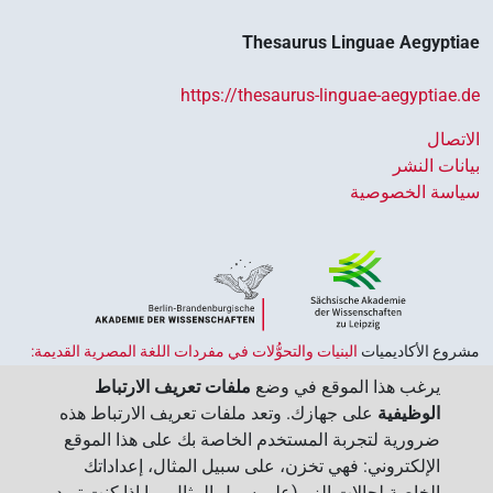
Thesaurus Linguae Aegyptiae
https://thesaurus-linguae-aegyptiae.de
الاتصال
بيانات النشر
سياسة الخصوصية
مشروع الأكاديميات ‏
البنيات والتحوُّلات في مفردات اللغة المصرية القديمة:
حضارة النصوص والمعرفة في مصر القديمة
هو جزء من
برنامج الاكاديميات
يرغب هذا الموقع في وضع
ملفات تعريف الارتباط
الممول من قبل الحكومة الاتحادية وحكومات الولايات بجمهورية ألمانيا
الوظيفية
على جهازك. وتعد ملفات تعريف الارتباط هذه
الاتحادية، وهو يهدف إلى الحفاظ على تراثنا الثقافي واسترجاعه واستكشافه.
ضرورية لتجربة المستخدم الخاصة بك على هذا الموقع
يُنسَّق البرنامج من قِبل
اتحاد الأكاديميات الألمانية للعلوم والإنسانيات
‏.
الإلكتروني: فهي تخزن، على سبيل المثال، إعداداتك
الخاصة لحالات الزر (على سبيل المثال، ما إذا كنت تريد