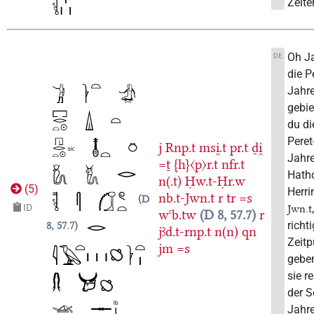
Zeite
Oh Ja
DE
die P
Jahre
gebie
du di
Peret
j
Rnp.t
msi̯.t
pr.t
ḏi̯
Jahre
=ṯ
{h}〈p〉r.t
nfr.t
Hatho
n(.t)
Ḥw.t-Ḥr.w
(
5
)
Herri
nb.t-Jwn.t
r
tr
=s
D
ID
Jwn.t
wꜥb.tw
D 8, 57.7
r
richt
8, 57.7
jꜣd.t-rnp.t
n(n)
qn
Zeitp
jm
=s
gebe
sie r
der 
Jahre