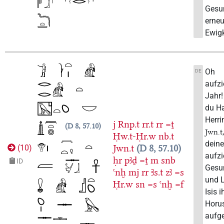
Gesu
erneu
Ewigk
Oh
DE
aufz
Jahr
du Ha
Herri
j
Rnp.t
rr.t
rr
=ṯ
D 8, 57.10
Jwn.t
Ḥw.t-Ḥr.w
nb.t
dein
Jwn.t
D 8, 57.10
(
10
)
aufzi
ḥr
pꜣḏ
=ṯ
m
snb
ID
Gesu
ꜥnḫ
mj
rr
Ꜣs.t
zꜣ
=s
und 
Ḥr.w
sn
=s
ꜥnḫ
=f
Isis 
Horu
aufg