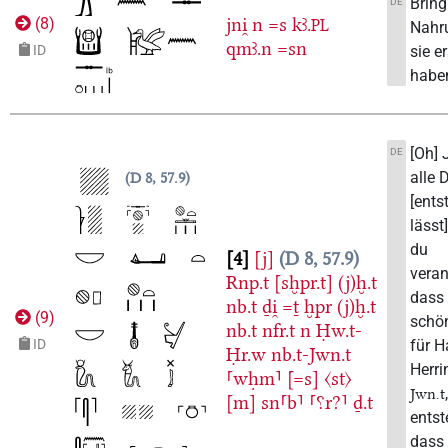
Bring
DE
jni̯
n
=s
kꜣ.
(
8
)
PL
Nahru
qmꜣ.n
=sn
sie e
ID
habe
[Oh] 
DE
alle 
D 8, 57.9
[ents
lässt
du
4
[j]
D 8, 57.9
veran
Rnp.t
[sḫpr.t]
(j)ḫ.t
dass 
nb.t
ḏi̯
=ṯ
ḫpr
(j)ḫ.t
(
9
)
schö
nb.t
nfr.t
n
Ḥw.t-
für H
ID
Ḥr.w
nb.t-Jwn.t
Herri
⸢wḥm⸣
[=s]
〈st〉
Jwn.t
[m]
sn⸢b⸣
⸢⸮r?⸣
ḏ.t
ents
dass [