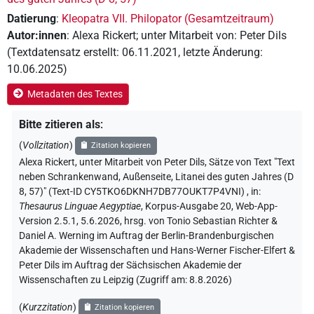
Datierung
:
Kleopatra VII. Philopator (Gesamtzeitraum)
Autor:innen
:
Alexa Rickert
;
unter Mitarbeit von
:
Peter Dils
(
Textdatensatz erstellt
:
06.11.2021
,
letzte Änderung
:
10.06.2025
)
Metadaten des Textes
Bitte zitieren als
:
(
Vollzitation
)
Zitation kopieren
Alexa Rickert
,
unter Mitarbeit von
Peter Dils
,
Sätze von Text "Text
neben Schrankenwand, Außenseite, Litanei des guten Jahres (D
8, 57)" (Text-ID CY5TKO6DKNH7DB77OUKT7P4VNI)
,
in
:
Thesaurus Linguae Aegyptiae
,
Korpus-Ausgabe 20, Web-App-
Version 2.5.1, 5.6.2026, hrsg. von Tonio Sebastian Richter &
Daniel A. Werning im Auftrag der Berlin-Brandenburgischen
Akademie der Wissenschaften und Hans-Werner Fischer-Elfert &
Peter Dils im Auftrag der Sächsischen Akademie der
Wissenschaften zu Leipzig (Zugriff am:
8.8.2026
)
(
Kurzzitation
)
Zitation kopieren