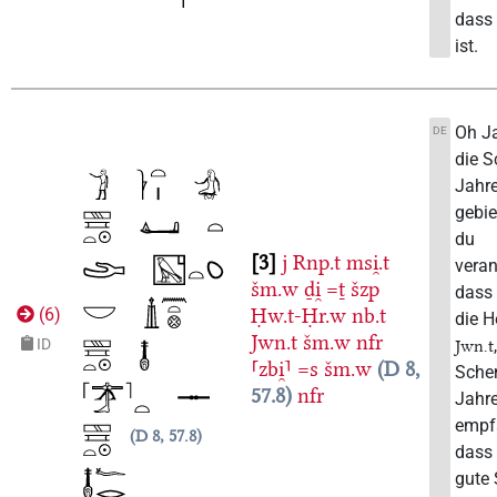
dass 
ist.
Oh Ja
DE
die 
Jahre
gebie
du
3
j
Rnp.t
msi̯.t
veran
šm.w
ḏi̯
=ṯ
šzp
dass 
Ḥw.t-Ḥr.w
nb.t
(
6
)
die H
Jwn.t
šm.w
nfr
ID
Jwn.t
⸢zbi̯⸣
=s
šm.w
D 8,
Sche
57.8
nfr
Jahre
empf
D 8, 57.8
dass 
gute