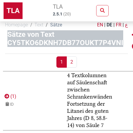
TLA
TLA
2.5.1
(
20
)
Homepage
Text
Sätze
EN
|
DE
|
FR
|
ع
Sätze von Text
CY5TKO6DKNH7DB77OUKT7P4VNI
1
2
4 Textkolumnen
auf Säulenschaft
zwischen
Schrankenwänden
(
1
)
Fortsetzung der
ID
Litanei des guten
Jahres (D 8, 58.8-
14) von Säule 7