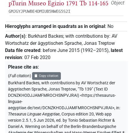
pTurin Museo Egizio 1791 Tb 114-165
Object
GMJGYJPUWBE4DMIUB5NWEG5S2I
Hieroglyphs arranged in quadrats as in original
:
No
Author(s)
:
Burkhard Backes
;
with contributions by
:
AV
Wortschatz der ägyptischen Sprache
,
Jonas Treptow
Data file created
:
before June 2015 (1992–2015)
,
latest
revision
:
07 Feb 2020
Please cite as
:
(
Full citation
)
Copy citation
Burkhard Backes
,
with contributions by
AV Wortschatz der
ägyptischen Sprache
,
Jonas Treptow
,
"Tb 139" (
Text ID
DCNZKHODJJAMFMROCHSNPVJRAI
)
<https://thesaurus-
linguae-
aegyptiae.de/text/DCNZKHODJJAMFMROCHSNPVJRAI>
,
in
:
Thesaurus Linguae Aegyptiae
,
Corpus edition 20, Web app
version 2.5.1, 5 Jun 2026, ed. by Tonio Sebastian Richter &
Daniel A. Werning on behalf of the Berlin-Brandenburgische
Akademie der Wissenschaften and Hans-Werner Fischer-Elfert &