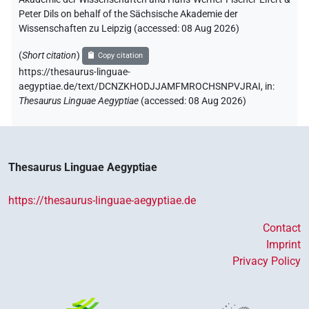
Peter Dils on behalf of the Sächsische Akademie der
Wissenschaften zu Leipzig (accessed:
08 Aug 2026
)
(
Short citation
)
Copy citation
https://thesaurus-linguae-
aegyptiae.de/text/DCNZKHODJJAMFMROCHSNPVJRAI,
in
:
Thesaurus Linguae Aegyptiae
(
accessed
:
08 Aug 2026
)
Thesaurus Linguae Aegyptiae
https://thesaurus-linguae-aegyptiae.de
Contact
Imprint
Privacy Policy