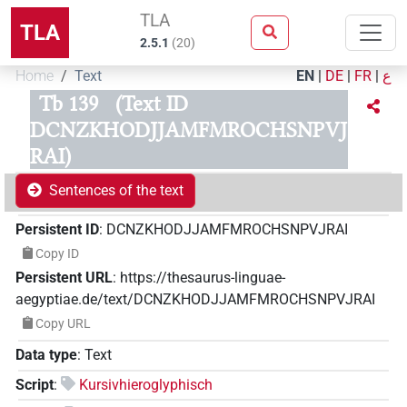
TLA
TLA
2.5.1
(
20
)
Home
Text
EN
|
DE
|
FR
|
ع
Tb 139
(Text ID
DCNZKHODJJAMFMROCHSNPVJ
RAI)
Sentences of the text
Persistent ID
:
DCNZKHODJJAMFMROCHSNPVJRAI
Copy ID
Persistent URL
:
https://thesaurus-linguae-
aegyptiae.de/text/DCNZKHODJJAMFMROCHSNPVJRAI
Copy URL
Data type
:
Text
Script
:
Kursivhieroglyphisch