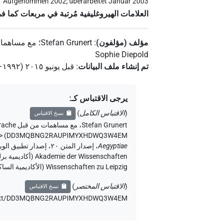
Aufgenommen 2002; überarbeitet Januar 2003
العلامات الهيروغليفية مُرتبة في مربعات كما ف
مؤلف (مؤلفون)
:
Stefan Grunert
؛
مع مساهما
Sophie Diepold
تم إنشاء ملف البيانات
:
قبل يونيو ۲۰۱٥ (۱۹۹۲–۲۰۱٥)
يرجى الاقتباس كـ
:
(
الاقتباس الكامل
)
نسخ الاقتباس
Stefan Grunert
،
مع مساهمات من قبل
rache
>
)
DD3MQBNG2RAUPIMYXHDWQ3W4EM
،
Aegyptiae
Wissenschaften zu Leipzig (الأكاديمية الساكسونية للعلوم والإنسانيات في لايبزيغ) (تم الوصول:
(
الاقتباس المختصر
)
نسخ الاقتباس
de/text/DD3MQBNG2RAUPIMYXHDWQ3W4EM،