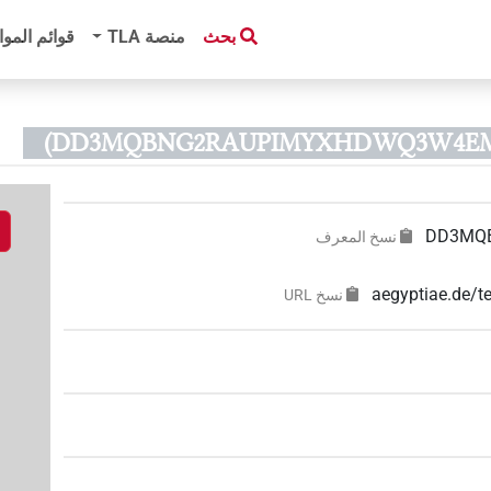
بحث
منصة‏ ‏TLA
قوائم الموا
DD3MQ
نسخ المعرف
aegyptiae.d
نسخ‏ ‏URL