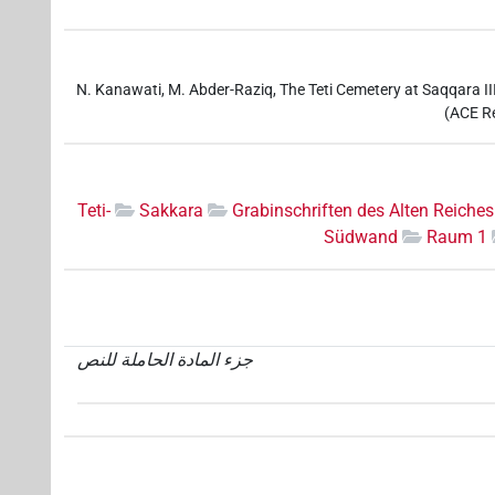
N. Kanawati, M. Abder-Raziq, The Teti Cemetery at Saqqara 
(ACE Re
Teti-
Sakkara
Grabinschriften des Alten Reiches
Südwand
Raum 1
جزء المادة الحاملة للنص