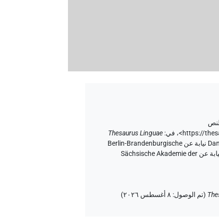
لنص
<https://th
،
في
:
Thesaurus Linguae
إصدار المتن ٢٠، إصدار تطبيق الويب ۱.٥.٢، ٢٠٢٦/٦/٥ ، نُشر بواسطة Tonio Sebastian Richter و Daniel A. Werning نيابة عن Berlin-Brandenburgische
Akademie der Wissenschaften (أكاديمية برلين-براندنبورغ للعلوم والإنسانيات) و Hans-Werner Fischer-Elfert و Peter Dils نيابة عن Sächsische Akademie der
The
(
تم الوصول
:
٨ أغسطس ٢٠٢٦
)