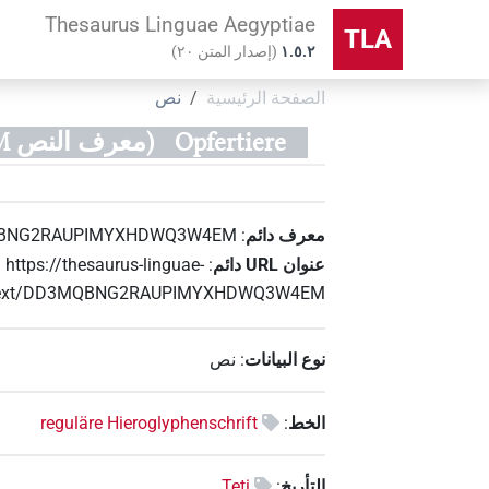
Thesaurus Linguae Aegyptiae
TLA
۱.٥.٢
(
إصدار المتن
٢٠
)
الصفحة الرئيسية
نص
Opfertiere
(معرف النص DD3MQBNG2RAUPIMYXHDWQ3W4EM)
معرف دائم
:
BNG2RAUPIMYXHDWQ3W4EM
عنوان‏ ‏URL‏ دائم
:
https://thesaurus-linguae-
e/text/DD3MQBNG2RAUPIMYXHDWQ3W4EM
نوع البيانات
:
نص
الخط
:
reguläre Hieroglyphenschrift
التأريخ
:
Teti