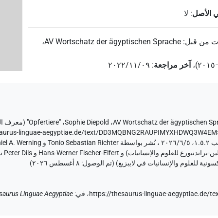
ي الأصل
:
لا
ت من قبل
:
AV Wortschatz der ägyptischen Sprache
،
،
آخر مراجعة
:
٢٠٢٢/١١/٠٩
AV Wortschatz der ägyptischen Sp
،
Sophie Diepold
،
"Opfertiere" (
معرف ا
esaurus-linguae-aegyptiae.de/text/DD3MQBNG2RAUPIMYXHDWQ3W4EM
٨ أغسطس ٢٠٢٦
)
https://thesaurus-linguae-aegyptiae.
في
:
saurus Linguae Aegyptiae