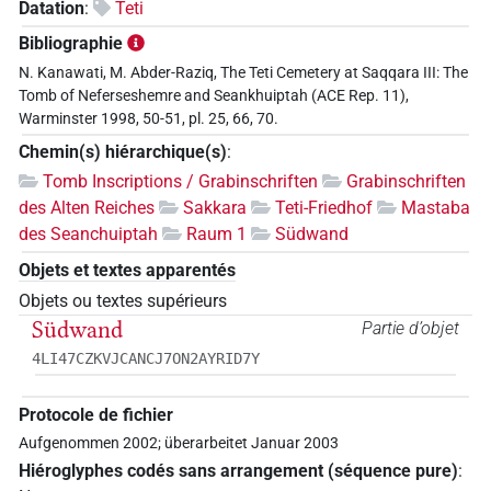
Datation
:
Teti
Bibliographie
N. Kanawati, M. Abder-Raziq, The Teti Cemetery at Saqqara III: The
Tomb of Neferseshemre and Seankhuiptah (ACE Rep. 11),
Warminster 1998, 50-51, pl. 25, 66, 70.
Chemin(s) hiérarchique(s)
:
Tomb Inscriptions / Grabinschriften
Grabinschriften
des Alten Reiches
Sakkara
Teti-Friedhof
Mastaba
des Seanchuiptah
Raum 1
Südwand
Objets et textes apparentés
Objets ou textes supérieurs
Südwand
Partie d’objet
4LI47CZKVJCANCJ7ON2AYRID7Y
Protocole de fichier
Aufgenommen 2002; überarbeitet Januar 2003
Hiéroglyphes codés sans arrangement (séquence pure)
: