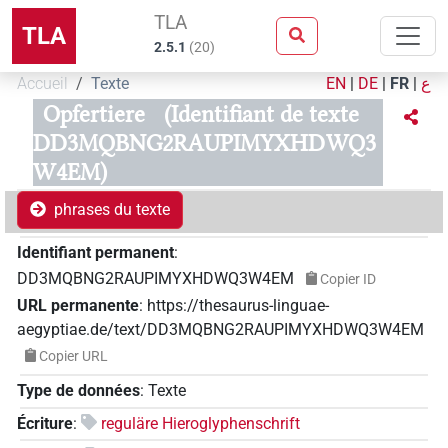
TLA
TLA
2.5.1
(
20
)
Accueil
Texte
EN
|
DE
|
FR
|
ع
Opfertiere
(Identifiant de texte
DD3MQBNG2RAUPIMYXHDWQ3
W4EM)
phrases du texte
Identifiant permanent
:
DD3MQBNG2RAUPIMYXHDWQ3W4EM
Copier ID
URL permanente
:
https://thesaurus-linguae-
aegyptiae.de/text/DD3MQBNG2RAUPIMYXHDWQ3W4EM
Copier URL
Type de données
:
Texte
Écriture
:
reguläre Hieroglyphenschrift