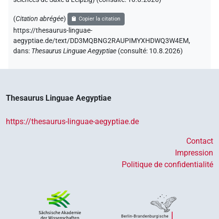
(
Citation abrégée
)
Copier la citation
https://thesaurus-linguae-
aegyptiae.de/text/DD3MQBNG2RAUPIMYXHDWQ3W4EM,
dans
:
Thesaurus Linguae Aegyptiae
(
consulté
:
10.8.2026
)
Thesaurus Linguae Aegyptiae
https://thesaurus-linguae-aegyptiae.de
Contact
Impression
Politique de confidentialité