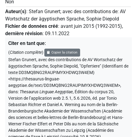
Non
Auteur(s)
:
Stefan Grunert
;
avec des contributions de
:
AV
Wortschatz der ägyptischen Sprache
,
Sophie Diepold
Fichier de données créé
:
avant juin 2015 (1992-2015)
,
dernière révision
:
09.11.2022
Citer en tant que
:
(
Citation complète
)
Copier la citation
Stefan Grunert
,
avec des contributions de
AV Wortschatz der
ägyptischen Sprache
,
Sophie Diepold
,
"Opfertiere" (
Identifiant de
texte DD3MQBNG2RAUPIMYXHDWQ3W4EM
)
<https://thesaurus-linguae-
aegyptiae.de/text/DD3MQBNG2RAUPIMYXHDWQ3W4EM>
,
dans
:
Thesaurus Linguae Aegyptiae
,
Édition du corpus 20,
Version de l’application web 2.5.1, 5.6.2026, éd. par Tonio
Sebastian Richter et Daniel A. Werning au nom de la Berlin-
Brandenburgische Akademie der Wissenschaften (Académie
des sciences et belles-lettres de Berlin-Brandebourg) et Hans-
Werner Fischer-Elfert et Peter Dils au nom de la Sächsische
Akademie der Wissenschaften zu Leipzig (Académie des
sciences de Saxe à Leipzig) (consulté:
10.8.2026
)