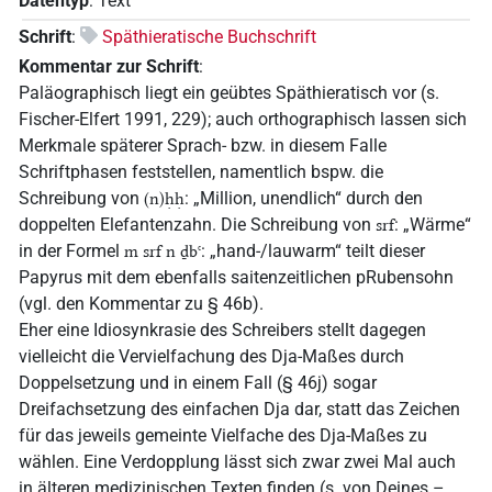
Datentyp
:
Text
Schrift
:
Späthieratische Buchschrift
Kommentar zur Schrift
:
Paläographisch liegt ein geübtes Späthieratisch vor (s.
Fischer-Elfert 1991, 229); auch orthographisch lassen sich
Merkmale späterer Sprach- bzw. in diesem Falle
Schriftphasen feststellen, namentlich bspw. die
Schreibung von
: „Million, unendlich“ durch den
(n)ḥḥ
doppelten Elefantenzahn. Die Schreibung von
: „Wärme“
srf
in der Formel
: „hand-/lauwarm“ teilt dieser
m srf n ḏbꜥ
Papyrus mit dem ebenfalls saitenzeitlichen pRubensohn
(vgl. den Kommentar zu § 46b).
Eher eine Idiosynkrasie des Schreibers stellt dagegen
vielleicht die Vervielfachung des Dja-Maßes durch
Doppelsetzung und in einem Fall (§ 46j) sogar
Dreifachsetzung des einfachen Dja dar, statt das Zeichen
für das jeweils gemeinte Vielfache des Dja-Maßes zu
wählen. Eine Verdopplung lässt sich zwar zwei Mal auch
in älteren medizinischen Texten finden (s. von Deines –