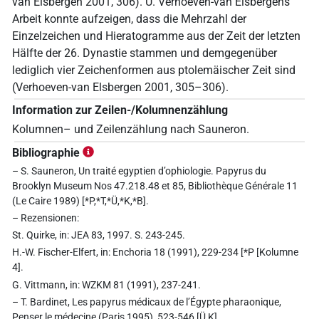
van Elsbergen 2001, 306). U. Verhoeven-van Elsbergens
Arbeit konnte aufzeigen, dass die Mehrzahl der
Einzelzeichen und Hieratogramme aus der Zeit der letzten
Hälfte der 26. Dynastie stammen und demgegenüber
lediglich vier Zeichenformen aus ptolemäischer Zeit sind
(Verhoeven-van Elsbergen 2001, 305–306).
Information zur Zeilen-/Kolumnenzählung
Kolumnen– und Zeilenzählung nach Sauneron.
Bibliographie
– S. Sauneron, Un traité egyptien d’ophiologie. Papyrus du
Brooklyn Museum Nos 47.218.48 et 85, Bibliothèque Générale 11
(Le Caire 1989) [*P,*T,*Ü,*K,*B].
– Rezensionen:
St. Quirke, in: JEA 83, 1997. S. 243-245.
H.-W. Fischer-Elfert, in: Enchoria 18 (1991), 229-234 [*P [Kolumne
4].
G. Vittmann, in: WZKM 81 (1991), 237-241.
– T. Bardinet, Les papyrus médicaux de l’Égypte pharaonique,
Penser le médecine (Paris 1995), 523-546 [Ü,K].