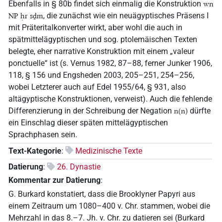
Ebenfalls in § 80b findet sich einmalig die Konstruktion
wn
, die zunächst wie ein neuägyptisches Präsens I
NP ḥr sḏm
mit Präteritalkonverter wirkt, aber wohl die auch in
spätmittelägyptischen und sog. ptolemäischen Texten
belegte, eher narrative Konstruktion mit einem „valeur
ponctuelle“ ist (s. Vernus 1982, 87–88, ferner Junker 1906,
118, § 156 und Engsheden 2003, 205–251, 254–256,
wobei Letzterer auch auf Edel 1955/64, § 931, also
altägyptische Konstruktionen, verweist). Auch die fehlende
Differenzierung in der Schreibung der Negation
dürfte
n(n)
ein Einschlag dieser späten mittelägyptischen
Sprachphasen sein.
Text-Kategorie
:
Medizinische Texte
Datierung
:
26. Dynastie
Kommentar zur Datierung
:
G. Burkard konstatiert, dass die Brooklyner Papyri aus
einem Zeitraum um 1080–400 v. Chr. stammen, wobei die
Mehrzahl in das 8.–7. Jh. v. Chr. zu datieren sei (Burkard