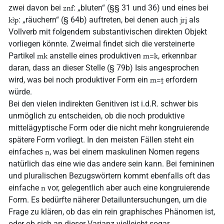
zwei davon bei
: „bluten“ (§§ 31 und 36) und eines bei
znf
: „räuchern“ (§ 64b) auftreten, bei denen auch
als
kꜣp
jri̯
Vollverb mit folgendem substantivischen direkten Objekt
vorliegen könnte. Zweimal findet sich die versteinerte
Partikel
anstelle eines produktiven
, erkennbar
mk
m=k
daran, dass an dieser Stelle (§ 79b) Isis angesprochen
wird, was bei noch produktiver Form ein
erfordern
m=ṯ
würde.
Bei den vielen indirekten Genitiven ist i.d.R. schwer bis
unmöglich zu entscheiden, ob die noch produktive
mittelägyptische Form oder die nicht mehr kongruierende
spätere Form vorliegt. In den meisten Fällen steht ein
einfaches
, was bei einem maskulinen Nomen regens
n
natürlich das eine wie das andere sein kann. Bei femininen
und pluralischen Bezugswörtern kommt ebenfalls oft das
einfache
vor, gelegentlich aber auch eine kongruierende
n
Form. Es bedürfte näherer Detailuntersuchungen, um die
Frage zu klären, ob das ein rein graphisches Phänomen ist,
oder ob sich an dieser Varianz vielleicht sogar