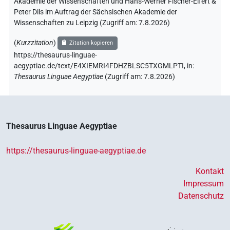
Akademie der Wissenschaften und Hans-Werner Fischer-Elfert &
Peter Dils im Auftrag der Sächsischen Akademie der
Wissenschaften zu Leipzig (Zugriff am:
7.8.2026
)
(
Kurzzitation
)
Zitation kopieren
https://thesaurus-linguae-
aegyptiae.de/text/E4XIEMRI4FDHZBLSC5TXGMLPTI,
in
:
Thesaurus Linguae Aegyptiae
(
Zugriff am
:
7.8.2026
)
Thesaurus Linguae Aegyptiae
https://thesaurus-linguae-aegyptiae.de
Kontakt
Impressum
Datenschutz