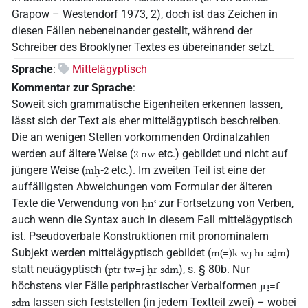
Grapow – Westendorf 1973, 2), doch ist das Zeichen in
diesen Fällen nebeneinander gestellt, während der
Schreiber des Brooklyner Textes es übereinander setzt.
Sprache
:
Mittelägyptisch
Kommentar zur Sprache
:
Soweit sich grammatische Eigenheiten erkennen lassen,
lässt sich der Text als eher mittelägyptisch beschreiben.
Die an wenigen Stellen vorkommenden Ordinalzahlen
werden auf ältere Weise (
etc.) gebildet und nicht auf
2.nw
jüngere Weise (
etc.). Im zweiten Teil ist eine der
mḥ-2
auffälligsten Abweichungen vom Formular der älteren
Texte die Verwendung von
zur Fortsetzung von Verben,
ḥnꜥ
auch wenn die Syntax auch in diesem Fall mittelägyptisch
ist. Pseudoverbale Konstruktionen mit pronominalem
Subjekt werden mittelägyptisch gebildet (
)
m(=)k wj ḥr sḏm
statt neuägyptisch (
), s. § 80b. Nur
ptr tw=j ḥr sḏm
höchstens vier Fälle periphrastischer Verbalformen
jri̯=f
lassen sich feststellen (in jedem Textteil zwei) – wobei
sḏm