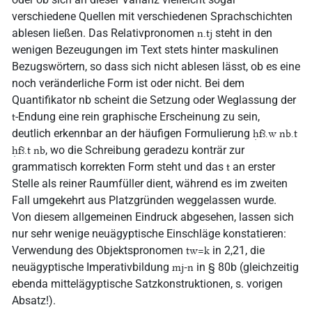
verschiedene Quellen mit verschiedenen Sprachschichten
ablesen ließen. Das Relativpronomen
steht in den
n.tj
wenigen Bezeugungen im Text stets hinter maskulinen
Bezugswörtern, so dass sich nicht ablesen lässt, ob es eine
noch veränderliche Form ist oder nicht. Bei dem
Quantifikator nb scheint die Setzung oder Weglassung der
-Endung eine rein graphische Erscheinung zu sein,
t
deutlich erkennbar an der häufigen Formulierung
ḥfꜣ.w nb.t
, wo die Schreibung geradezu konträr zur
ḥfꜣ.t nb
grammatisch korrekten Form steht und das
an erster
t
Stelle als reiner Raumfüller dient, während es im zweiten
Fall umgekehrt aus Platzgründen weggelassen wurde.
Von diesem allgemeinen Eindruck abgesehen, lassen sich
nur sehr wenige neuägyptische Einschläge konstatieren:
Verwendung des Objektspronomen
in 2,21, die
tw=k
neuägyptische Imperativbildung
in § 80b (gleichzeitig
mj-n
ebenda mittelägyptische Satzkonstruktionen, s. vorigen
Absatz!).