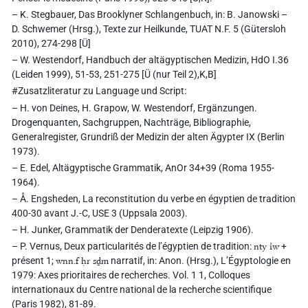
– K. Stegbauer, Das Brooklyner Schlangenbuch, in: B. Janowski –
D. Schwemer (Hrsg.), Texte zur Heilkunde, TUAT N.F. 5 (Gütersloh
2010), 274-298 [Ü]
– W. Westendorf, Handbuch der altägyptischen Medizin, HdO I.36
(Leiden 1999), 51-53, 251-275 [Ü (nur Teil 2),K,B]
#Zusatzliteratur zu Language und Script:
– H. von Deines, H. Grapow, W. Westendorf, Ergänzungen.
Drogenquanten, Sachgruppen, Nachträge, Bibliographie,
Generalregister, Grundriß der Medizin der alten Ägypter IX (Berlin
1973).
– E. Edel, Altägyptische Grammatik, AnOr 34+39 (Roma 1955-
1964).
– Å. Engsheden, La reconstitution du verbe en égyptien de tradition
400-30 avant J.-C, USE 3 (Uppsala 2003).
– H. Junker, Grammatik der Denderatexte (Leipzig 1906).
– P. Vernus, Deux particularités de l’égyptien de tradition:
nty ı͗w
+
présent 1;
wnn.f ḥr sḏm
narratif, in: Anon. (Hrsg.), L’Égyptologie en
1979: Axes prioritaires de recherches. Vol. 1 1, Colloques
internationaux du Centre national de la recherche scientifique
(Paris 1982), 81-89.