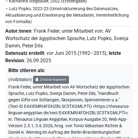
– Katharina Stegbauer, 2002 (Ersteingabe)
– Lutz Popko, 2022-23 (Umstrukturierung des Datensatzes,
Aktualisierung und Erweiterung der Metadaten, Vereinheitlichung
von Formalia)
Autor:innen
:
Frank Feder
;
unter Mitarbeit von
:
AV
Wortschatz der ägyptischen Sprache
,
Lutz Popko
,
Svenja
Damm
,
Peter Dils
Datensatz erstellt
:
vor Juni 2015 (1992–2015)
,
letzte
Revision
:
26.09.2025
Bitte zitieren als
:
(
Vollzitation
)
Zitation kopieren
Frank Feder
,
unter Mitarbeit von
AV Wortschatz der ägyptischen
Sprache
,
Lutz Popko
,
Svenja Damm
,
Peter Dils
,
"Handbuch
gegen Gifte von Schlangen, Skorpionen, Spinnentieren u.a."
(
Text-ID E4XIEMRI4FDHZBLSC5TXGMLPTI
)
<https://thesaurus-
linguae-aegyptiae.de/text/E4XIEMRI4FDHZBLSC5TXGMLPTI>
,
in
:
Thesaurus Linguae Aegyptiae
,
Korpus-Ausgabe 20, Web-App-
Version 2.5.1, 5.6.2026, hrsg. von Tonio Sebastian Richter &
Daniel A. Werning im Auftrag der Berlin-Brandenburgischen