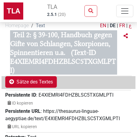
TLA
TLA
2.5.1
(
20
)
Homepage
Text
EN
|
DE
|
FR
|
ع
Teil 2: § 39-100, Handbuch gegen
Gifte von Schlangen, Skorpionen,
Spinnentieren u.a.
(Text-ID
E4XIEMRI4FDHZBLSC5TXGMLPT
I)
Sätze des Textes
Persistente ID
:
E4XIEMRI4FDHZBLSC5TXGMLPTI
ID kopieren
Persistente URL
:
https://thesaurus-linguae-
aegyptiae.de/text/E4XIEMRI4FDHZBLSC5TXGMLPTI
URL kopieren