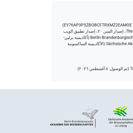
EY
)
The
،
إصدار المتن ٢٠، إصدار تطبيق الويب
۱.٥.٢، ٢٠٢٦/٦/٥ ، نُشر بواسطة Tonio Sebastian Richter و Daniel A. Werning نيابة عن Berlin-Brandenburgische Akademie der Wissenschaften (أكاديمية برلين-
براندنبورغ للعلوم والإنسانيات) و Hans-Werner Fischer-Elfert و Peter Dils نيابة عن Sächsische Akademie der Wissenschaften zu Leipzig (الأكاديمية الساكسونية
T
(
تم الوصول
:
٨ أغسطس ٢٠٢٦
)