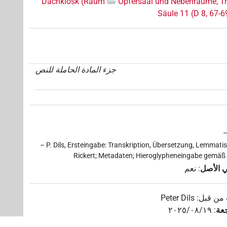
Dachkiosk (Raum
Opfersaal und Nebenräume, Tr
Säule 11 (D 8, 67-6
جزء المادة الحاملة للنص
–
– P. Dils, Ersteingabe: Transkription, Übersetzung, Lemma
Rickert; Metadaten; Hieroglypheneingabe gemäß 
ي الأصل
:
نعم
من قبل
:
Peter Dils
عة
:
٢٠٢٥/٠٨/١٩