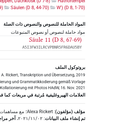
eppen, Dachkiosk (D 7-8)
Hathortempel
9)
Säulen (D 8, 44-70)
W') (D 8, 1-70)
المواد الحاملة للنصوص والنصوص ذات الصلة
مواد حاملة لنصوص أو نصوص المتبوعات
Säule 11 (D 8, 67-69)
A5I3FW3ILRCVPBNR5FR6DAU5BY
بروتوكول الملف
 A. Rickert, Transkription und Übersetzung, 2019
tisierung und Grammatikkodierung gemäß Vorlage
Kollationierung mit Photos HAdW, 16. Nov. 2021
العلامات الهيروغليفية مُرتبة في مربعات كما ف
مؤلف (مؤلفون)
:
Alexa Rickert
؛
مع مساهمات 
تم إنشاء ملف البيانات
:
٢٠٢١/١١/٠٢
،
آخر مراج