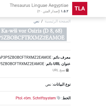
Thesaurus Linguae Aegyptiae
TLA
۱.٥.٢
(
إصدار المتن
٢٠
)
الصفحة الرئيسية
نص
Ka-wꜣš vor Osiris (D 8, 68)
P5ZBOBCFTRXMZ2EAMOE)
معرف دائم
:
AP3P5ZBOBCFTRXMZ2EAMOE
عنوان‏ ‏URL‏ دائم
:
6AP3P5ZBOBCFTRXMZ2EAMOE
نسخ‏ ‏URL
نوع البيانات
:
نص
الخط
:
Ptol.-röm. Schriftsystem