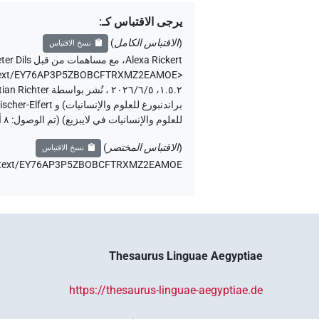
يرجى الاقتباس كـ
:
(
الاقتباس الكامل
)
نسخ الاقتباس
Alexa Rickert
،
مع مساهمات من قبل
ter Dils
.de/text/EY76AP3P5ZBOBCFTRXMZ2EAMOE>
للعلوم والإنسانيات في لايبزيغ) (تم الوصول:
٨ أغسطس ٢٠٢٦
(
الاقتباس المختصر
)
نسخ الاقتباس
.de/text/EY76AP3P5ZBOBCFTRXMZ2EAMOE،
Thesaurus Linguae Aegyptiae
https://thesaurus-linguae-aegyptiae.de