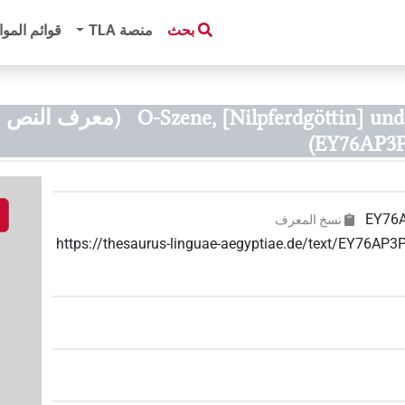
بحث
منصة‏ ‏TLA
قوائم الموا
O-Szene, [Nilpferdgöttin] und 
(معرف النص
EY76AP3
EY76
نسخ المعرف
https://thesaurus-linguae-aegyptiae.de/text/EY7