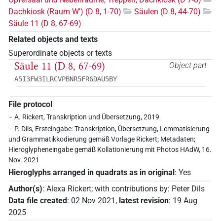
Dachkiosk (Raum W') (D 8, 1-70)
Säulen (D 8, 44-70)
Säule 11 (D 8, 67-69)
Related objects and texts
Superordinate objects or texts
Säule 11 (D 8, 67-69)
Object part
A5I3FW3ILRCVPBNR5FR6DAU5BY
File protocol
– A. Rickert, Transkription und Übersetzung, 2019
– P. Dils, Ersteingabe: Transkription, Übersetzung, Lemmatisierung
und Grammatikkodierung gemäß Vorlage Rickert; Metadaten;
Hieroglypheneingabe gemäß Kollationierung mit Photos HAdW, 16.
Nov. 2021
Hieroglyphs arranged in quadrats as in original
:
Yes
Author(s)
:
Alexa Rickert
;
with contributions by
:
Peter Dils
Data file created
:
02 Nov 2021
,
latest revision
:
19 Aug
2025