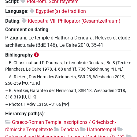
Script
:
Ptol.-röm. Schriftsystem
Language
:
Egyptien(s) de tradition
Dating
:
Kleopatra VII. Philopator (Gesamtzeitraum)
Comment on dating
:
P. Zignani, Le temple d'Hathor à Dendara: Relevés et étude
architecturale (BdE 146), Le Caire 2010, 35-41
Bibliography
– E. Chassinat und F. Daumas, Le temple de Dendara, Bd 8 (Texte +
Planches), Le Caire 1978, 4, 68 und Tf. 736 [*Zeichnung, *H, *L]
– A. Rickert, Das Horn des Steinbocks, SSR 23, Wiesbaden 2019,
258-259 [*U, *Ü, K]
– B. Ventker, Garanten der Herrschaft, SSR 18, Wiesbaden 2018,
318-319 [U, Ü, K]
– Photos HAdW L3150–3166 [*P]
Hierarchy path(s)
:
Graeco-Roman Temple Inscriptions / Griechisch-
römische Tempeltexte
Dendara
Hathortempel
Opfersaal und Nebenräume, Treppen, Dachkiosk (D 7-8)