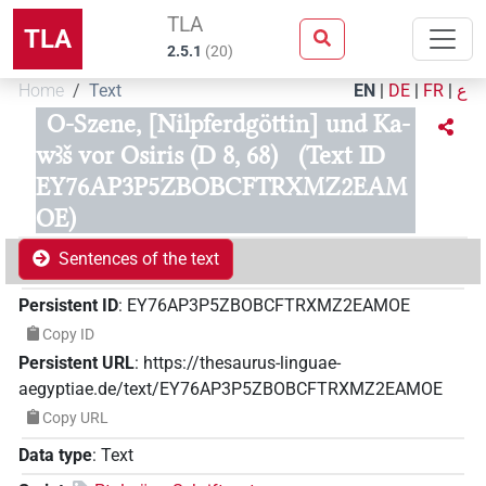
TLA
TLA
2.5.1
(
20
)
Home
Text
EN
|
DE
|
FR
|
ع
O-Szene, [Nilpferdgöttin] und Ka-
wꜣš vor Osiris (D 8, 68)
(Text ID
EY76AP3P5ZBOBCFTRXMZ2EAM
OE)
Sentences of the text
Persistent ID
:
EY76AP3P5ZBOBCFTRXMZ2EAMOE
Copy ID
Persistent URL
:
https://thesaurus-linguae-
aegyptiae.de/text/EY76AP3P5ZBOBCFTRXMZ2EAMOE
Copy URL
Data type
:
Text