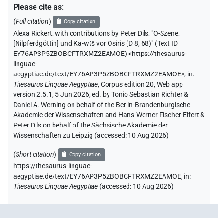
Please cite as
:
(
Full citation
)
Copy citation
Alexa Rickert
,
with contributions by
Peter Dils
,
"O-Szene,
[Nilpferdgöttin] und Ka-wꜣš vor Osiris (D 8, 68)" (
Text ID
EY76AP3P5ZBOBCFTRXMZ2EAMOE
)
<https://thesaurus-
linguae-
aegyptiae.de/text/EY76AP3P5ZBOBCFTRXMZ2EAMOE>
,
in
:
Thesaurus Linguae Aegyptiae
,
Corpus edition 20, Web app
version 2.5.1, 5 Jun 2026, ed. by Tonio Sebastian Richter &
Daniel A. Werning on behalf of the Berlin-Brandenburgische
Akademie der Wissenschaften and Hans-Werner Fischer-Elfert &
Peter Dils on behalf of the Sächsische Akademie der
Wissenschaften zu Leipzig (accessed:
10 Aug 2026
)
(
Short citation
)
Copy citation
https://thesaurus-linguae-
aegyptiae.de/text/EY76AP3P5ZBOBCFTRXMZ2EAMOE,
in
:
Thesaurus Linguae Aegyptiae
(
accessed
:
10 Aug 2026
)