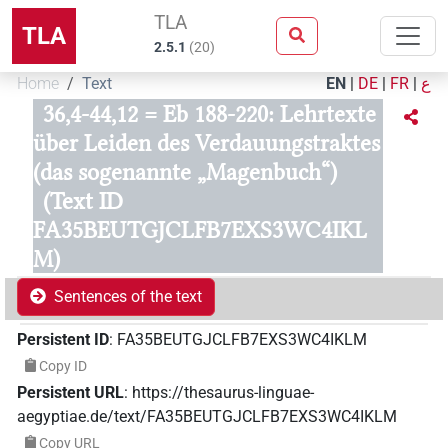
TLA
TLA
2.5.1
(
20
)
Home
Text
EN
|
DE
|
FR
|
ع
36,4-44,12 = Eb 188-220: Lehrtexte
über Leiden des Verdauungstraktes
(das sogenannte „Magenbuch“)
(Text ID
FA35BEUTGJCLFB7EXS3WC4IKL
M)
Sentences of the text
Persistent ID
:
FA35BEUTGJCLFB7EXS3WC4IKLM
Copy ID
Persistent URL
:
https://thesaurus-linguae-
aegyptiae.de/text/FA35BEUTGJCLFB7EXS3WC4IKLM
Copy URL