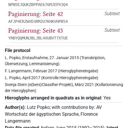
NPN5EJQUKZBPPAE676MJEPX3Q4
Paginierung: Seite 42
Subtext
AFJP4ERZWVD3RM2U7KHKVHPB54
Paginierung: Seite 43
Subtext
YRBYQQMUNJBLJBL4XUBVT7XTUE
File protocol
L. Popko, Erstaufnahme, 27. Januar 2015 (Transkription,
Übersetzung, Lemmatisierung).
F. Langermann, Februar 2017 (Hieroglypheneingabe)
L. Popko, April 2017 (Kontrolle Hieroglypheneingabe)
Svenja Stern (e(bers)Classifier-Projekt), März 2021 (Kollationierung
der Hieroglyphen)
Hieroglyphs arranged in quadrats as in original
:
Yes
Author(s)
:
Lutz Popko
;
with contributions by
:
AV
Wortschatz der ägyptischen Sprache
,
Florence
Langermann
Data file created
:
before June 2015 (1992–2015)
,
latest