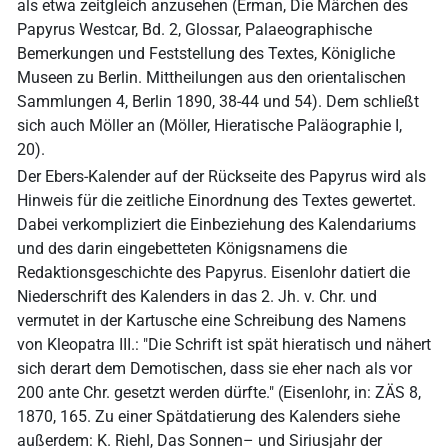
als etwa zeitgleich anzusehen (Erman, Die Märchen des
Papyrus Westcar, Bd. 2, Glossar, Palaeographische
Bemerkungen und Feststellung des Textes, Königliche
Museen zu Berlin. Mittheilungen aus den orientalischen
Sammlungen 4, Berlin 1890, 38-44 und 54). Dem schließt
sich auch Möller an (Möller, Hieratische Paläographie I,
20).
Der Ebers-Kalender auf der Rückseite des Papyrus wird als
Hinweis für die zeitliche Einordnung des Textes gewertet.
Dabei verkompliziert die Einbeziehung des Kalendariums
und des darin eingebetteten Königsnamens die
Redaktionsgeschichte des Papyrus. Eisenlohr datiert die
Niederschrift des Kalenders in das 2. Jh. v. Chr. und
vermutet in der Kartusche eine Schreibung des Namens
von Kleopatra III.: "Die Schrift ist spät hieratisch und nähert
sich derart dem Demotischen, dass sie eher nach als vor
200 ante Chr. gesetzt werden dürfte." (Eisenlohr, in: ZÄS 8,
1870, 165. Zu einer Spätdatierung des Kalenders siehe
außerdem: K. Riehl, Das Sonnen– und Siriusjahr der