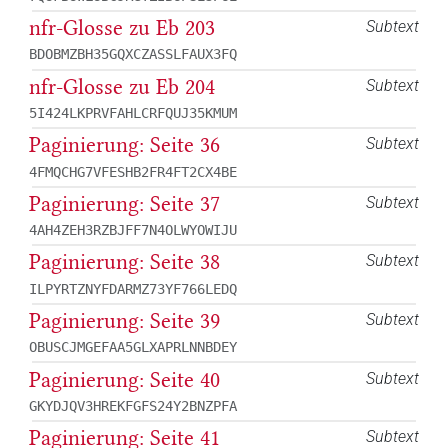
nfr
-Glosse zu Eb 203
Subtext
BDOBMZBH35GQXCZASSLFAUX3FQ
nfr
-Glosse zu Eb 204
Subtext
5I424LKPRVFAHLCRFQUJ35KMUM
Paginierung: Seite 36
Subtext
4FMQCHG7VFESHB2FR4FT2CX4BE
Paginierung: Seite 37
Subtext
4AH4ZEH3RZBJFF7N4OLWYOWIJU
Paginierung: Seite 38
Subtext
ILPYRTZNYFDARMZ73YF766LEDQ
Paginierung: Seite 39
Subtext
OBUSCJMGEFAA5GLXAPRLNNBDEY
Paginierung: Seite 40
Subtext
GKYDJQV3HREKFGFS24Y2BNZPFA
Paginierung: Seite 41
Subtext