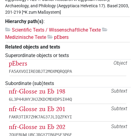
Archaeology, and Philology (Aegyptiaca Helvetica 17). Basel 2003,
201-219 [*K zum Maßsystem]
Hierarchy path(s)
:
Scientific Texts / Wissenschaftliche Texte
Medizinische Texte
pEbers
Related objects and texts
Superordinate objects or texts
pEbers
Object
FA5AXVOIIREOBJT2MOXMQRQQPA
Subordinate (sub)texts
nfr
-Glosse zu Eb 198
Subtext
6L3P44UHYJHJZKDCMDXDPSIH4Q
nfr
-Glosse zu Eb 201
Subtext
FAKR3TIR7ZHK7AG37JLIQZFKYI
nfr
-Glosse zu Eb 202
Subtext
7QUFBUWLUBCJRGYZIB6PSE3P6E