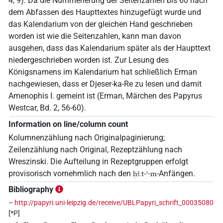
4, 9). Da die Nummerierung der Seitenzahlen bis 60 nach
dem Abfassen des Haupttextes hinzugefügt wurde und
das Kalendarium von der gleichen Hand geschrieben
worden ist wie die Seitenzahlen, kann man davon
ausgehen, dass das Kalendarium später als der Haupttext
niedergeschrieben worden ist. Zur Lesung des
Königsnamens im Kalendarium hat schließlich Erman
nachgewiesen, dass er Djeser-ka-Re zu lesen und damit
Amenophis I. gemeint ist (Erman, Märchen des Papyrus
Westcar, Bd. 2, 56-60).
Information on line/column count
Kolumnenzählung nach Originalpaginierung;
Zeilenzählung nach Original, Rezeptzählung nach
Wreszinski. Die Aufteilung in Rezeptgruppen erfolgt
provisorisch vornehmlich nach den
-Anfängen.
ḥꜣ.t-ꜥ-m
Bibliography
–
http://papyri.uni-leipzig.de/receive/UBLPapyri_schrift_00035080
[*P]