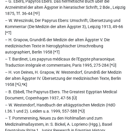
– G. Ebers, Papyros Ebers. Das hermetische Buch über die
Arzneimittel der alten Ägypter in hieratischer Schrift, 2 Bde., Leipzig
1875, Tf. 36-44 [*F]
– W. Wreszinski, Der Papyrus Ebers: Umschrift, Übersetzung und
Kommentar (Die Medizin der alten Ägypter 3), Leipzig 1913, 49-66
[*T]
– H. Grapow, Grundriß der Medizin der alten Ägypter V. Die
medizinischen Texte in hieroglyphischer Umschreibung
autographiert, Berlin 1958 [*T]
– T. Bardinet, Les papyrus médicaux de l'Egypte pharaonique.
Traduction intégrale et commentaire, Paris 1995, 275-284 [*Ü]
– H. von Deines, H. Grapow, W. Westendorf, Grundriß der Medizin
der alten Ägypter IV. Übersetzung der medizinischen Texte, Berlin
1958 [*Ü,*K]
– B. Ebbell, The Papyrus Ebers. The Greatest Egyptian Medical
Document, Copenhagen 1937, 47-56 [Ü]
– W. Westendorf, Handbuch der altägyptischen Medizin (HdO
I.36.1 und 2). Leiden u.a. 1999, 557-588 [*Ü]
– T. Pommerening, Neues zu den Hohlmaßen und zum
Medizinalmaßsystem, in: S. Bickel, A. Loprieno (Hgg.), Basel
Egyptology Prize 1. Junior Research in Egyptian History,