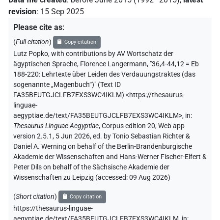
revision
:
15 Sep 2025
Please cite as
:
(
Full citation
)
Copy citation
Lutz Popko
,
with contributions by
AV Wortschatz der
ägyptischen Sprache
,
Florence Langermann
,
"36,4-44,12 = Eb
188-220: Lehrtexte über Leiden des Verdauungstraktes (das
sogenannte „Magenbuch“)" (
Text ID
FA35BEUTGJCLFB7EXS3WC4IKLM
)
<https://thesaurus-
linguae-
aegyptiae.de/text/FA35BEUTGJCLFB7EXS3WC4IKLM>
,
in
:
Thesaurus Linguae Aegyptiae
,
Corpus edition 20, Web app
version 2.5.1, 5 Jun 2026, ed. by Tonio Sebastian Richter &
Daniel A. Werning on behalf of the Berlin-Brandenburgische
Akademie der Wissenschaften and Hans-Werner Fischer-Elfert &
Peter Dils on behalf of the Sächsische Akademie der
Wissenschaften zu Leipzig (accessed:
09 Aug 2026
)
(
Short citation
)
Copy citation
https://thesaurus-linguae-
aegyptiae.de/text/FA35BEUTGJCLFB7EXS3WC4IKLM,
in
: