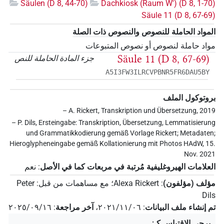
Säulen (D 8, 44-70)
Dachkiosk (Raum W') (D 8, 1-70)
Säule 11 (D 8, 67-69)
المواد الحاملة للنصوص والنصوص ذات الصلة
مواد حاملة لنصوص أو نصوص المتبوعات
Säule 11 (D 8, 67-69)
جزء المادة الحاملة للنص
A5I3FW3ILRCVPBNR5FR6DAU5BY
بروتوكول الملف
– A. Rickert, Transkription und Übersetzung, 2019
– P. Dils, Ersteingabe: Transkription, Übersetzung, Lemmatisierung
und Grammatikkodierung gemäß Vorlage Rickert; Metadaten;
Hieroglypheneingabe gemäß Kollationierung mit Photos HAdW, 15.
Nov. 2021
العلامات الهيروغليفية مُرتبة في مربعات كما في الأصل
:
نعم
مؤلف (مؤلفون)
:
Alexa Rickert
؛
مع مساهمات من قبل
:
Peter
Dils
تم إنشاء ملف البيانات
:
٢٠٢١/١١/٠٦
،
آخر مراجعة
:
٢٠٢٥/٠٩/١٦
يرجى الاقتباس كـ
: