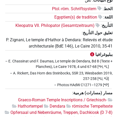
نوع البيانات
:
نص
الخط
:
Ptol.-röm. Schriftsystem
اللغة
:
Egyptien(s) de tradition
التأريخ
:
Kleopatra VII. Philopator (Gesamtzeitraum)
تعليق حول التأريخ
:
P. Zignani, Le temple d'Hathor à Dendara: Relevés et étude
architecturale (BdE 146), Le Caire 2010, 35-41
ببليوغرافيا
– E. Chassinat und F. Daumas, Le temple de Dendara, Bd 8 (Texte +
Planches), Le Caire 1978, 4 und 67-68 [*H, *L]
– A. Rickert, Das Horn des Steinbocks, SSR 23, Wiesbaden 2019,
257-258 [*U, *Ü]
– Photos HAdW C1271–1279 [*P]
مسار (مسارات) هرمية
:
Graeco-Roman Temple Inscriptions / Griechisch-
Hathortempel
Dendara
römische Tempeltexte
Opfersaal und Nebenräume, Treppen, Dachkiosk (D 7-8)