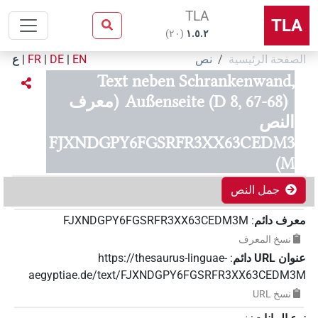
TLA
TLA
)
٢٠
(
۱.٥.٢
الصفحة الرئيسية
نص
EN
|
DE
|
FR
|
ع
Text neben Schrankenwand,
Außenseite (D 8, 67-68)
(معرف
النص
FJXNDGPY6FGSRFR3XX63CEDM3
M)
جمل النص
معرف دائم
:
FJXNDGPY6FGSRFR3XX63CEDM3M
نسخ المعرف
عنوان‏ ‏URL‏ دائم
:
https://thesaurus-linguae-
aegyptiae.de/text/FJXNDGPY6FGSRFR3XX63CEDM3M
نسخ‏ ‏URL