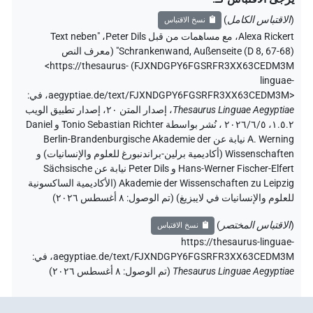
(
الاقتباس الكامل
)
نسخ الاقتباس
Alexa Rickert
،
مع مساهمات من قبل
Peter Dils
،
"Text neben
Schrankenwand, Außenseite (D 8, 67-68)" (
معرف النص
<https://thesaurus-
)
FJXNDGPY6FGSRFR3XX63CEDM3M
linguae-
aegyptiae.de/text/FJXNDGPY6FGSRFR3XX63CEDM3M>
،
في
:
Thesaurus Linguae Aegyptiae
،
إصدار المتن ٢٠، إصدار تطبيق الويب
۱.٥.٢، ٢٠٢٦/٦/٥ ، نُشر بواسطة Tonio Sebastian Richter و Daniel
A. Werning نيابة عن Berlin-Brandenburgische Akademie der
Wissenschaften (أكاديمية برلين-براندنبورغ للعلوم والإنسانيات) و
Hans-Werner Fischer-Elfert و Peter Dils نيابة عن Sächsische
Akademie der Wissenschaften zu Leipzig (الأكاديمية الساكسونية
للعلوم والإنسانيات في لايبزيغ) (تم الوصول:
٨ أغسطس ٢٠٢٦
)
(
الاقتباس المختصر
)
نسخ الاقتباس
https://thesaurus-linguae-
aegyptiae.de/text/FJXNDGPY6FGSRFR3XX63CEDM3M،
في
:
Thesaurus Linguae Aegyptiae
(
تم الوصول
:
٨ أغسطس ٢٠٢٦
)